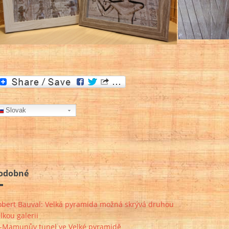
Slovak
odobné
obert Bauval: Velká pyramida možná skrývá druhou
lkou galerii
l-Mamunův tunel ve Velké pyramidě