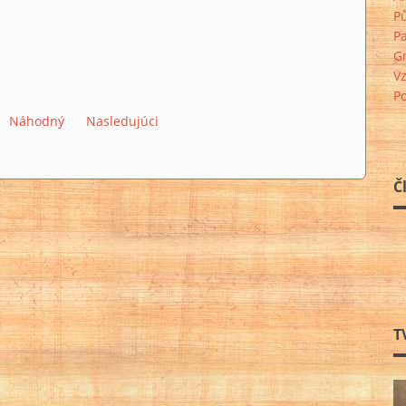
P
Pa
G
V
P
Náhodný
Nasledujúci
Č
T