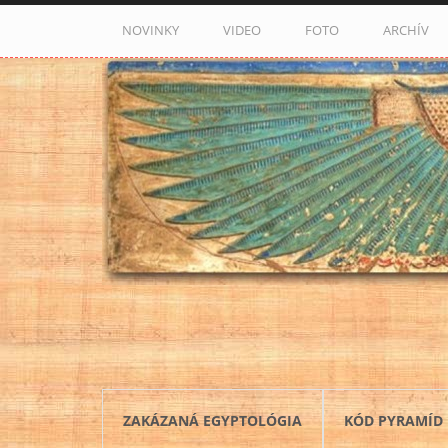
Skočiť na hlavný obsah
NOVINKY
VIDEO
FOTO
ARCHÍV
ZAKÁZANÁ EGYPTOLÓGIA
KÓD PYRAMÍD