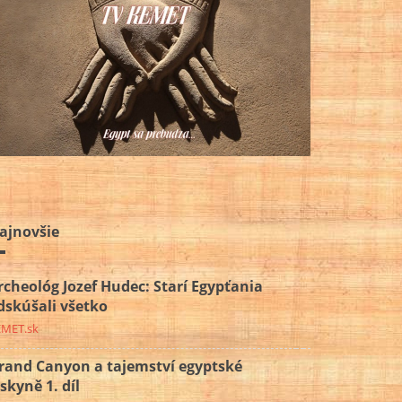
ajnovšie
rcheológ Jozef Hudec: Starí Egypťania
dskúšali všetko
EMET.sk
rand Canyon a tajemství egyptské
eskyně 1. díl