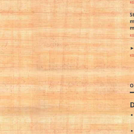
K
S
m
m
K
►
K
O