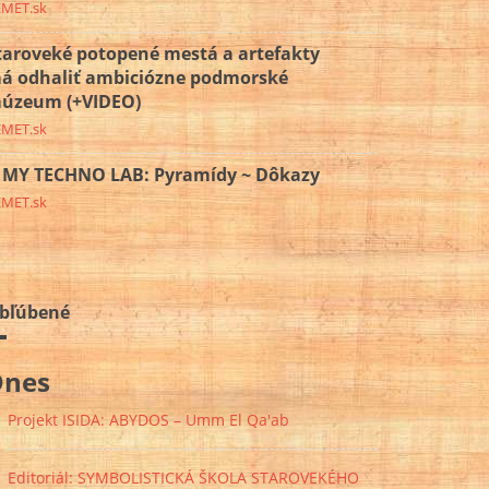
EMET.sk
taroveké potopené mestá a artefakty
á odhaliť ambiciózne podmorské
úzeum (+VIDEO)
EMET.sk
MY TECHNO LAB: Pyramídy ~ Dôkazy
EMET.sk
bľúbené
Dnes
Projekt ISIDA: ABYDOS – Umm El Qa'ab
Editoriál: SYMBOLISTICKÁ ŠKOLA STAROVEKÉHO