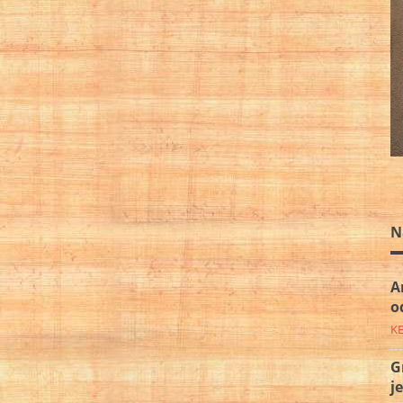
N
A
o
K
G
j