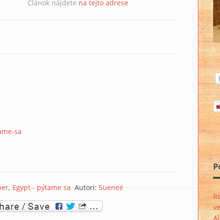
Článok nájdete
na tejto adrese
tame-sa
P
ber
Egypt - pýtame sa
Autori:
Sueneé
R
ve
A