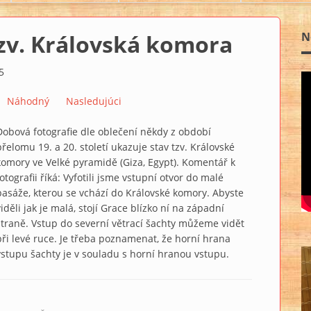
zv. Královská komora
N
5
Náhodný
Nasledujúci
Dobová fotografie dle oblečení někdy z období
přelomu 19. a 20. století ukazuje stav tzv. Královské
komory ve Velké pyramidě (Giza, Egypt). Komentář k
fotografii říká: Vyfotili jsme vstupní otvor do malé
pasáže, kterou se vchází do Královské komory. Abyste
viděli jak je malá, stojí Grace blízko ní na západní
straně. Vstup do severní větrací šachty můžeme vidět
při levé ruce. Je třeba poznamenat, že horní hrana
vstupu šachty je v souladu s horní hranou vstupu.