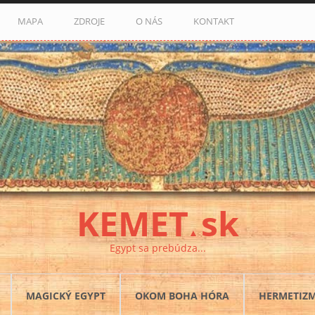
MAPA
ZDROJE
O NÁS
KONTAKT
KEMET
sk
▲
Egypt sa prebúdza...
MAGICKÝ EGYPT
OKOM BOHA HÓRA
HERMETIZ