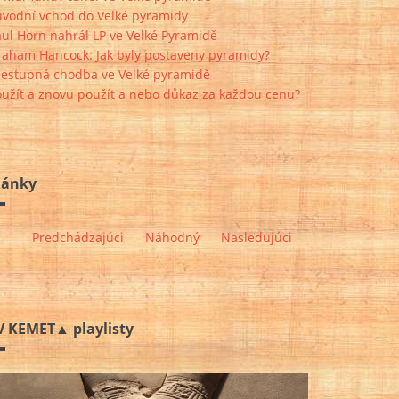
ůvodní vchod do Velké pyramidy
ul Horn nahrál LP ve Velké Pyramidě
raham Hancock: Jak byly postaveny pyramidy?
zestupná chodba ve Velké pyramidě
oužít a znovu použít a nebo důkaz za každou cenu?
lánky
Predchádzajúci
Náhodný
Nasledujúci
V KEMET▲ playlisty