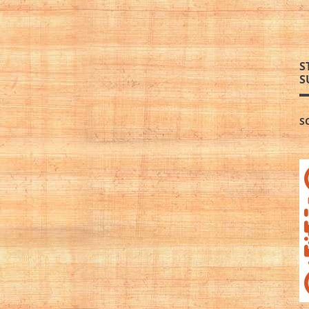
S
S
S