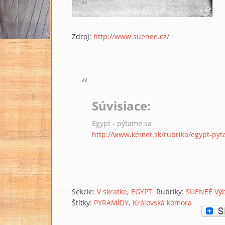
Zdroj:
http://www.suenee.cz/
Súvisiace:
Egypt - pýtame sa
http://www.kemet.sk/rubrika/egypt-py
Sekcie:
V skratke
EGYPT
Rubriky:
SUENEÉ Vý
Štítky:
PYRAMÍDY
Kráľovská komora