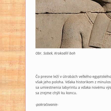
Obr. Sobek, Krokodílí boh
Čo presne leží v útrobách veľkého egyptského 
však jeho poloha. Vďaka historikom z minulost
sa umiestnenia labyrintu a vďaka novému vý
sa zrejme chýli ku koncu.
-pokračovanie-