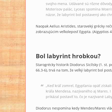
svojho mena. Udávané sú rôzne dôvody j
Moterisov palác, Lyceas spomína Moeris
názor, že labyrint bol postavený ako c
Naopak Aelius Aristides, staroveký grécky rečn
zobrazujúcim veľkoleposť Egypta. (Aigyptios 48,
Bol labyrint hrobkou?
Starogrécky historik Diodorus Sicílsky (1. st. 
66.3-6), trvá na tom, že veľký labyrint bol p
„Keď kráľ zomrel, Egypťania opäť získal
kráľa Mendesa, nazývaného aj Mares. I 
prikázal postaviť to, čo je nazývané La
Diodorus nespomína kedy Mendes/Mares vlád