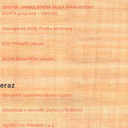
Editoriál: SYMBOLISTICKÁ ŠKOLA STAROVEKÉHO
EGYPTA (prvý krok ~ UMENIE)
Smaragdové dosky Thotha Atlanťana
KÓD PYRAMÍD (obsah)
OKOM BOHA HÓRA (obsah)
eraz
Ešte jedno tajomstvo starého Egypta
SERAPEUM V SAKKÁŘE ZNOVU OTEVŘENO!
TAJOMSTVO PYRAMÍD 1 a 2