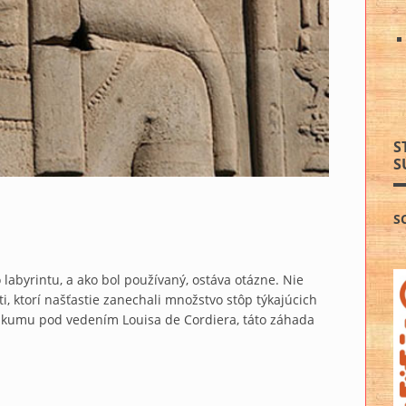
S
S
S
labyrintu, a ako bol používaný, ostáva otázne. Nie
i, ktorí našťastie zanechali množstvo stôp týkajúcich
skumu pod vedením Louisa de Cordiera, táto záhada