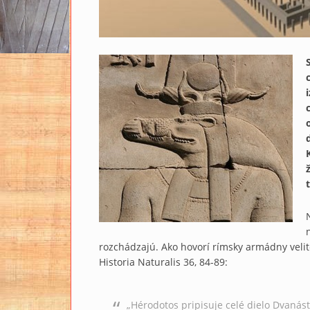
rozchádzajú. Ako hovorí rímsky armádny veliteľ 
Historia Naturalis 36, 84-89:
„Hérodotos pripisuje celé dielo Dvaná