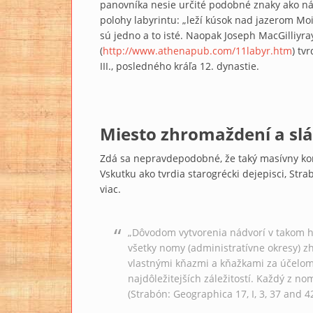
panovníka nesie určité podobné znaky ako náz
polohy labyrintu: „leží kúsok nad jazerom Moi
sú jedno a to isté. Naopak Joseph MacGilliyra
(
http://www.athenapub.com/11labyr.htm
) tv
III., posledného kráľa 12. dynastie.
Miesto zhromaždení a slá
Zdá sa nepravdepodobné, že taký masívny kom
Vskutku ako tvrdia starogrécki dejepisci, Str
viac.
„Dôvodom vytvorenia nádvorí v takom h
všetky nomy (administratívne okresy) z
vlastnými kňazmi a kňažkami za účelo
najdôležitejších záležitostí. Každý z n
(Strabón: Geographica 17, I, 3, 37 and 42,