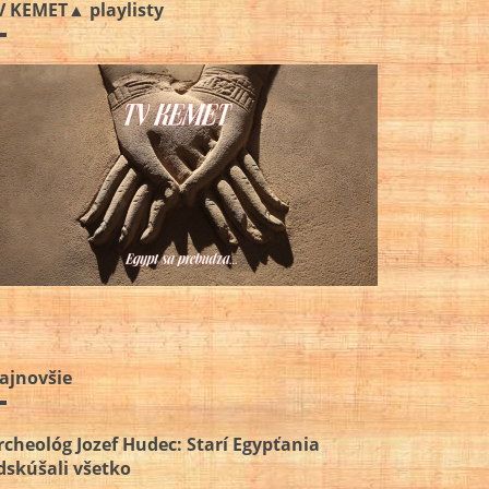
V KEMET▲ playlisty
ajnovšie
rcheológ Jozef Hudec: Starí Egypťania
dskúšali všetko