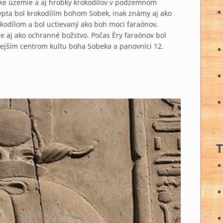
zke územie a aj hrobky krokodílov v podzemnom
gypta bol krokodílím bohom Sobek, inak známy aj ako
okodílom a bol uctievaný ako boh moci faraónov,
yše aj ako ochranné božstvo. Počas Éry faraónov bol
nejším centrom kultu boha Sobeka a panovníci 12.
T