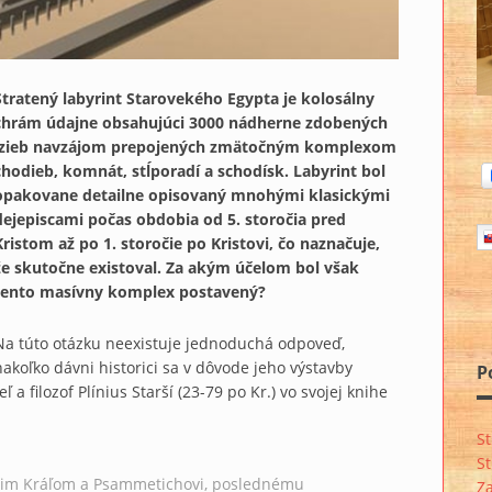
Stratený labyrint Starovekého Egypta je kolosálny
chrám údajne obsahujúci 3000 nádherne zdobených
izieb navzájom prepojených zmätočným komplexom
chodieb, komnát, stĺporadí a schodísk. Labyrint bol
opakovane detailne opisovaný mnohými klasickými
dejepiscami počas obdobia od 5. storočia pred
Kristom až po 1. storočie po Kristovi, čo naznačuje,
že skutočne existoval. Za akým účelom bol však
tento masívny komplex postavený?
Na túto otázku neexistuje jednoduchá odpoveď,
nakoľko dávni historici sa v dôvode jeho výstavby
P
a filozof Plínius Starší (23-79 po Kr.) vo svojej knihe
St
St
stim Kráľom a Psammetichovi, poslednému
Za