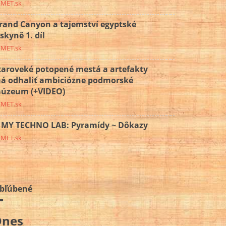
EMET.sk
rand Canyon a tajemství egyptské
eskyně 1. díl
EMET.sk
taroveké potopené mestá a artefakty
á odhaliť ambiciózne podmorské
úzeum (+VIDEO)
EMET.sk
MY TECHNO LAB: Pyramídy ~ Dôkazy
EMET.sk
bľúbené
Dnes