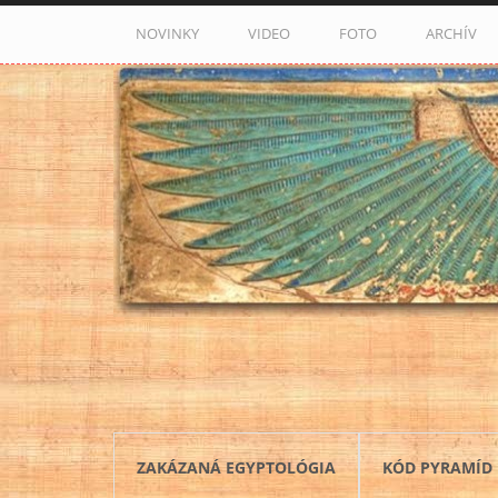
Skočiť na hlavný obsah
NOVINKY
VIDEO
FOTO
ARCHÍV
ZAKÁZANÁ EGYPTOLÓGIA
KÓD PYRAMÍD