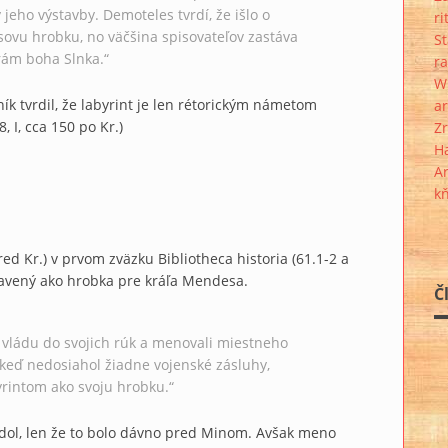
eho výstavby. Demoteles tvrdí, že išlo o
r
ovu hrobku, no väčšina spisovateľov zastáva
St
hrám boha Slnka.“
r
Wi
ík tvrdil, že labyrint je len rétorickým námetom
ar
 I, cca 150 po Kr.)
Z
H
Ar
kň
pred Kr.) v prvom zväzku Bibliotheca historia (61.1-2 a
ostavený ako hrobka pre kráľa Mendesa.
Č
i vládu do svojich rúk a menovali miestneho
keď nedosiahol žiadne vojenské zásluhy,
byrintom ako svoju hrobku.“
ol, len že to bolo dávno pred Minom. Avšak meno