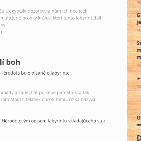
K
i, egyptskí dozorcovia nám ich nechceli
G
m uložené hrobky kráľov, ktorí tento labyrint dali
j
ov.“
K
)
S
m
m
lí boh
K
 Hérodota bolo písané o labyrinte:
►
K
hromady a zanechať po sebe pamätník, a tak
zerom Moiris, takmer oproti tomu, čo sa nazýva
O
s Hérodotovým opisom labyrintu skladajúceho sa z