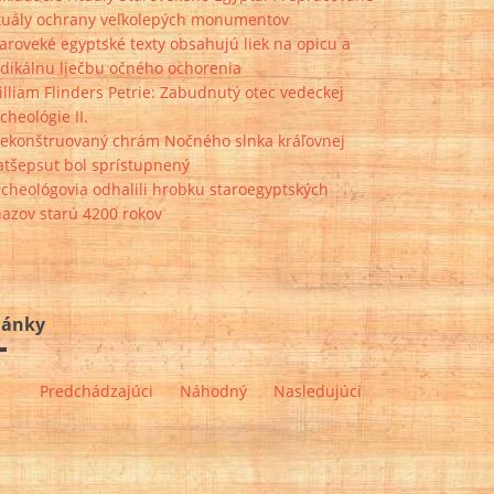
ituály ochrany veľkolepých monumentov
aroveké egyptské texty obsahujú liek na opicu a
adikálnu liečbu očného ochorenia
lliam Flinders Petrie: Zabudnutý otec vedeckej
cheológie II.
rekonštruovaný chrám Nočného slnka kráľovnej
atšepsut bol sprístupnený
cheológovia odhalili hrobku staroegyptských
azov starú 4200 rokov
lánky
Predchádzajúci
Náhodný
Nasledujúci