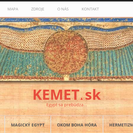
MAPA
ZDROJE
O NÁS
KONTAKT
KEMET
sk
▲
Egypt sa prebúdza...
MAGICKÝ EGYPT
OKOM BOHA HÓRA
HERMETIZ