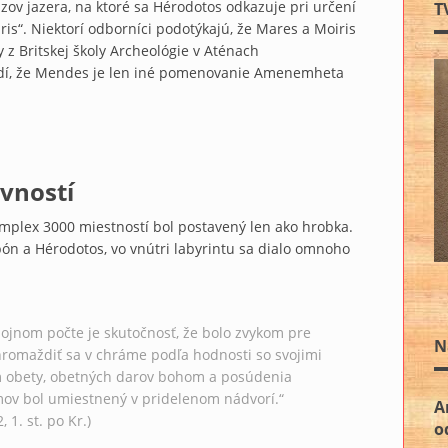
ov jazera, na ktoré sa Hérodotos odkazuje pri určení
T
ris“. Niektorí odborníci podotýkajú, že Mares a Moiris
y z Britskej školy Archeológie v Aténach
rdí, že Mendes je len iné pomenovanie Amenemheta
vností
plex 3000 miestností bol postavený len ako hrobka.
abón a Hérodotos, vo vnútri labyrintu sa dialo omnoho
ojnom počte je skutočnosť, že bolo zvykom pre
N
hromaždiť sa v chráme podľa hodnosti so svojimi
m obety, obetných darov bohom a posúdenia
omov bol umiestnený v pridelenom nádvorí.“
A
 1. st. po Kr.)
o