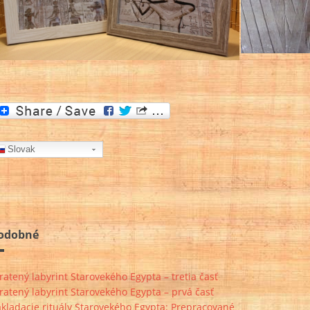
Slovak
odobné
ratený labyrint Starovekého Egypta – tretia časť
ratený labyrint Starovekého Egypta – prvá časť
kladacie rituály Starovekého Egypta: Prepracované