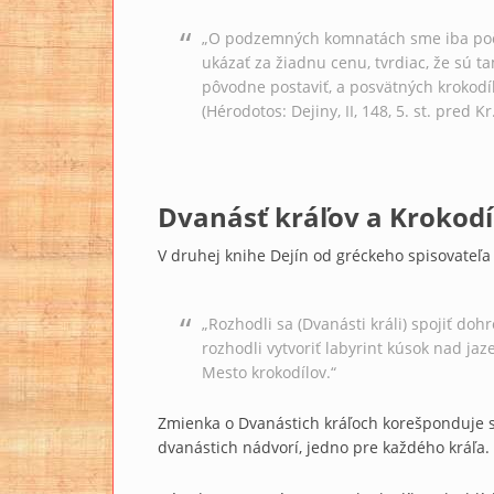
„O podzemných komnatách sme iba počul
ukázať za žiadnu cenu, tvrdiac, že sú ta
pôvodne postaviť, a posvätných krokodíl
(Hérodotos: Dejiny, II, 148, 5. st. pred Kr.
Dvanásť kráľov a Krokodí
V druhej knihe Dejín od gréckeho spisovateľa
„Rozhodli sa (Dvanásti králi) spojiť do
rozhodli vytvoriť labyrint kúsok nad ja
Mesto krokodílov.“
Zmienka o Dvanástich kráľoch korešponduje 
dvanástich nádvorí, jedno pre každého kráľa.