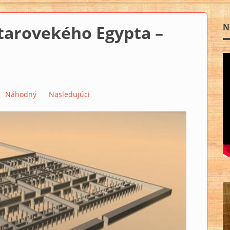
Starovekého Egypta –
N
Náhodný
Nasledujúci