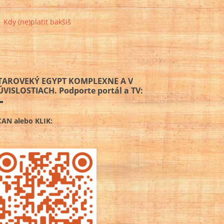
Kdy (ne)platit bakšiš
TAROVEKÝ EGYPT KOMPLEXNE A V
ÚVISLOSTIACH. Podporte portál a TV:
CAN alebo KLIK: