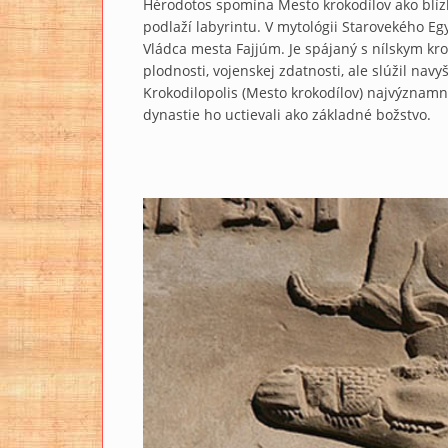
Hérodotos spomína Mesto krokodílov ako blí
podlaží labyrintu. V mytológii Starovekého E
Vládca mesta Fajjúm. Je spájaný s nílskym kr
plodnosti, vojenskej zdatnosti, ale slúžil nav
Krokodilopolis (Mesto krokodílov) najvýznam
dynastie ho uctievali ako základné božstvo.