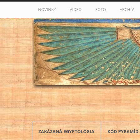
Skočiť na hlavný obsah
NOVINKY
VIDEO
FOTO
ARCHÍV
ZAKÁZANÁ EGYPTOLÓGIA
KÓD PYRAMÍD