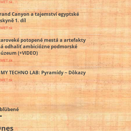
EMET.sk
rand Canyon a tajemství egyptské
eskyně 1. díl
EMET.sk
taroveké potopené mestá a artefakty
á odhaliť ambiciózne podmorské
úzeum (+VIDEO)
EMET.sk
MY TECHNO LAB: Pyramídy ~ Dôkazy
EMET.sk
bľúbené
Dnes