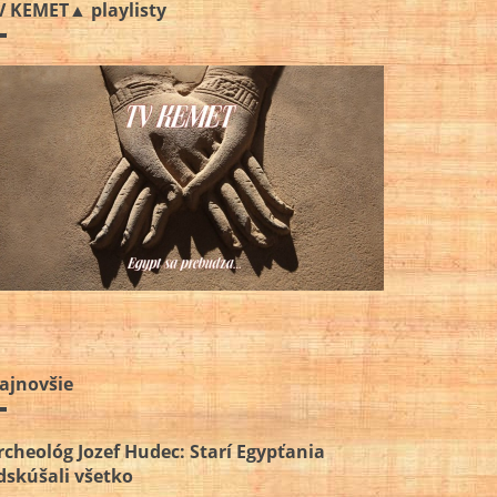
V KEMET▲ playlisty
ajnovšie
rcheológ Jozef Hudec: Starí Egypťania
dskúšali všetko