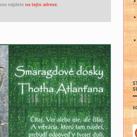
upne nájdete
na tejto adrese
.
S
S
S