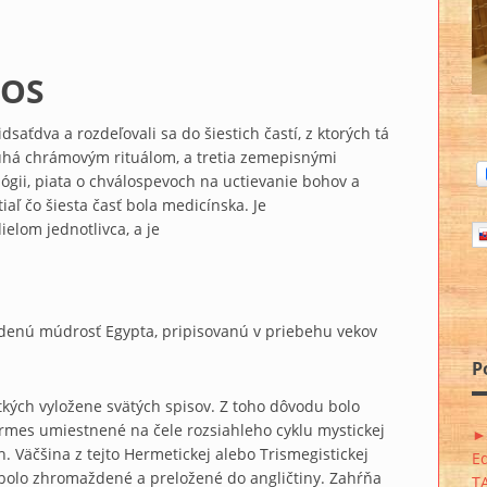
TOS
aťdva a rozdeľovali sa do šiestich častí, z ktorých tá
uhá chrámovým rituálom, a tretia zemepisnými
lógii, piata o chválospevoch na uctievanie bohov a
aľ čo šiesta časť bola medicínska. Je
ielom jednotlivca, a je
enú múdrosť Egypta, pripisovanú v priebehu vekov
P
tkých vyložene svätých spisov. Z toho dôvodu bolo
mes umiestnené na čele rozsiahleho cyklu mystickej
►
h. Väčšina z tejto Hermetickej alebo Trismegistickej
E
lo, bolo zhromaždené a preložené do angličtiny. Zahŕňa
T