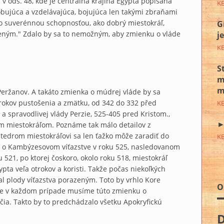
v ods. 48, kde je centrálna krajina Egypta popísaná
K
obujúca a vzdelávajúca, bojujúca len takými zbraňami
so suverénnou schopnosťou, ako dobrý miestokráľ,
G
azeným." Zdalo by sa to nemožným, aby zmienku o vláde
j
K
S
m
m
Peržanov. A takáto zmienka o múdrej vláde by sa
rokov pustošenia a zmätku, od 342 do 332 před
K
a spravodlivej vlády Perzie, 525-405 pred Kristom.,
►
 miestokráľom. Poznáme tak málo detailov z
tedrom miestokráľovi sa len ťažko môže zaradiť do
K
ka o Kambýzesovom víťazstve v roku 525, nasledovanom
 521, po ktorej čoskoro, okolo roku 518, miestokráľ
pta veľa otrokov a koristi. Takže počas niekoľkých
al plody víťazstva porazeným. Toto by vrhlo Kore
O
ale v každom prípade musíme túto zmienku o
čia. Takto by to predchádzalo všetku Apokryfickú