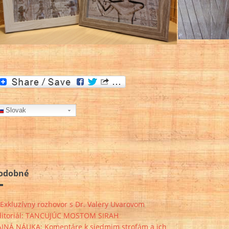
Slovak
odobné
Exkluzívny rozhovor s Dr. Valery Uvarovom
ditoriál: TANCUJÚC MOSTOM SIRAH
AJNÁ NÁUKA: Komentáre k siedmim strofám a ich