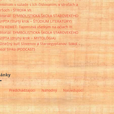
rmínom v súlade s ich číslovaním, v strofách a
ršoch - STROFA VII.
ditoriál: SYMBOLISTICKÁ ŠKOLA STAROVEKÉHO
GYPTA (štvrtý krok ~ ŠTÚDIUM LITERATÚRY)
TV KEMET: Tajomstvá všetkým na očiach III.
ditoriál: SYMBOLISTICKÁ ŠKOLA STAROVEKÉHO
GYPTA (druhý krok ~ MYTOLÓGIA)
Slnečný kult Slovenov a Staroegypťanov: Sokol –
osol Slnka (PODCAST)
lánky
Predchádzajúci
Náhodný
Nasledujúci