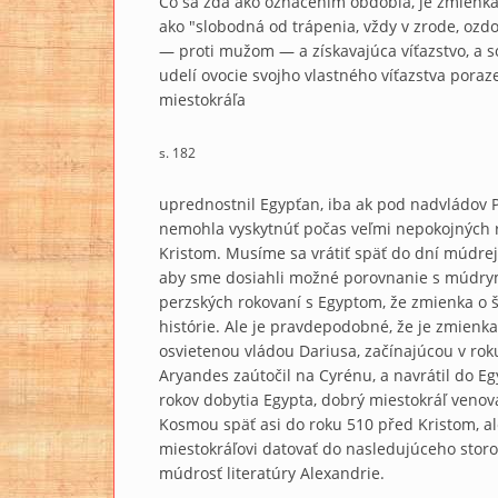
Čo sa zdá ako označením obdobia, je zmienka 
ako "slobodná od trápenia, vždy v zrode, ozd
— proti mužom — a získavajúca víťazstvo, a 
udelí ovocie svojho vlastného víťazstva por
miestokráľa
s. 182
uprednostnil Egypťan, iba ak pod nadvládov 
nemohla vyskytnúť počas veľmi nepokojných 
Kristom. Musíme sa vrátiť späť do dní múdrej 
aby sme dosiahli možné porovnanie s múdrym
perzských rokovaní s Egyptom, že zmienka o š
histórie. Ale je pravdepodobné, že je zmien
osvietenou vládou Dariusa, začínajúcou v roku
Aryandes zaútočil na Cyrénu, a navrátil do Egy
rokov dobytia Egypta, dobrý miestokráľ venov
Kosmou späť asi do roku 510 před Kristom, 
miestokráľovi datovať do nasledujúceho storo
múdrosť literatúry Alexandrie.