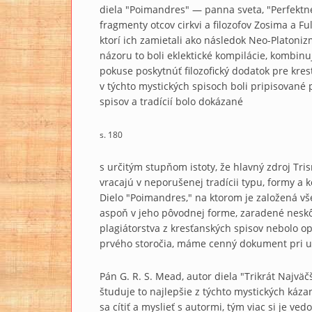
diela "Poimandres" — panna sveta, "Perfektné
fragmenty otcov cirkvi a filozofov Zosima a Fu
ktorí ich zamietali ako následok Neo-Platoniz
názoru to boli eklektické kompilácie, kombinuj
pokuse poskytnúť filozofický dodatok pre kre
v týchto mystických spisoch boli pripisovan
spisov a tradícií bolo dokázané
s. 180
s určitým stupňom istoty, že hlavný zdroj Tri
vracajú v neporušenej tradícii typu, formy a 
Dielo "Poimandres," na ktorom je založená vše
aspoň v jeho pôvodnej forme, zaradené neskôr
plagiátorstva z kresťanských spisov nebolo o
prvého storočia, máme cenný dokument pri ur
Pán G. R. S. Mead, autor diela "Trikrát Najväč
študuje to najlepšie z týchto mystických káz
sa cítiť a myslieť s autormi, tým viac si je v