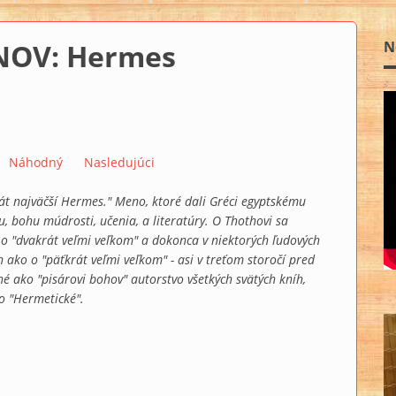
OV: Hermes
N
Náhodný
Nasledujúci
t najväčší Hermes." Meno, ktoré dali Gréci egyptskému
 bohu múdrosti, učenia, a literatúry. O Thothovi sa
o "dvakrát veľmi veľkom" a dokonca v niektorých ľudových
ako o "päťkrát veľmi veľkom" - asi v treťom storočí pred
é ako "pisárovi bohov" autorstvo všetkých svätých kníh,
o "Hermetické".