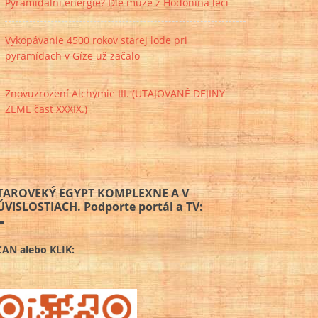
Pyramidální energie? Dle muže z Hodonína léčí
Vykopávanie 4500 rokov starej lode pri
pyramídach v Gíze už začalo
Znovuzrození Alchymie III. (UTAJOVANÉ DEJINY
ZEME časť XXXIX.)
TAROVEKÝ EGYPT KOMPLEXNE A V
ÚVISLOSTIACH. Podporte portál a TV:
CAN alebo KLIK: