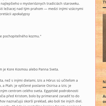
T
o najlepšieho v mysterióznych tradíciách staroveku.
sti ležiacej nad tým prahom — medzi inými vzácnymi
rpretácii apokalypsy
je pochopiteľného kozmu."
em je Kore Kosmou alebo Panna Sveta.
a, než s inými dielami, Izis a Hórus sú učiteľom a
N
 Ptah; je vylíčené poslanie Osirisa a Izis; je
stným centrom celého sveta. Egyptské podrobnosti
A
čia před Kristom, bolo by primerané zaradiť to do
o
v naznačujú skorší preklad, ako boli tie iných diel.