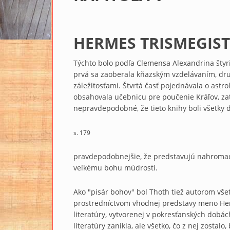
HERMES TRISMEGIS
Týchto bolo podľa Clemensa Alexandrina štyrids
prvá sa zaoberala kňazským vzdelávaním, dr
záležitosťami. Štvrtá časť pojednávala o astro
obsahovala učebnicu pre poučenie Kráľov, zati
nepravdepodobné, že tieto knihy boli všetky d
s. 179
pravdepodobnejšie, že predstavujú nahromad
veľkému bohu múdrosti.
Ako "pisár bohov" bol Thoth tiež autorom vše
prostredníctvom vhodnej predstavy meno Her
literatúry, vytvorenej v pokresťanských dobác
literatúry zanikla, ale všetko, čo z nej zosta