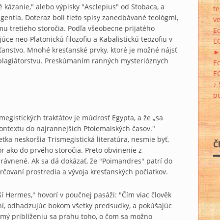
 kázanie," alebo výpisky "Asclepius" od Stobaca, a
te
lgentia. Doteraz boli tieto spisy zanedbávané teológmi,
ve
mu tretieho storočia. Podľa všeobecne prijatého
E
úce neo-Platonickú filozofiu a Kabalistickú teozofiu v
E
sťanstvo. Mnohé kresťanské prvky, ktoré je možné nájsť
►
é plagiátorstvu. Preskúmaním ranných mysterióznych
E
E
♪ 
p
smegistických traktátov je múdrosť Egypta, a že „sa
kontextu do najrannejších Ptolemaiských časov."
tka neskoršia Trismegistická literatúra, nesmie byť,
Č
 ako do prvého storočia. Preto obvinenie z
právnené. Ak sa dá dokázať, že "Poimandres" patrí do
čovaní prostredia a vývoja kresťanských počiatkov.
ší Hermes," hovorí v poučnej pasáži: "Čím viac člověk
aní, odhadzujúc bokom všetky predsudky, a pokúšajúc
edomý priblíženiu sa prahu toho, o čom sa možno