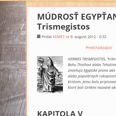
MÚDROSŤ EGYPŤAN
Trismegistos
Pridal
KEMET.sk
9. august 2012 - 0:32
Predchádzajúci
HERMES TRISMEGISTOS, "trikrá
Bohu Thothovi alebo Tehutimu,
zmieňujú Egyptské písma ako 
alebo populárnych rukopisoch 
Kristom. Jemu bolo pripisovan
ktoré boli Grékmi nazvané ak
KAPITOLA V