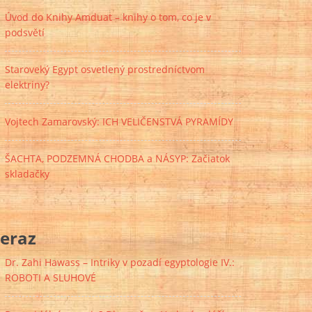
Úvod do Knihy Amduat – knihy o tom, co je v
podsvětí
Staroveký Egypt osvetlený prostredníctvom
elektriny?
Vojtech Zamarovský: ICH VELIČENSTVÁ PYRAMÍDY
ŠACHTA, PODZEMNÁ CHODBA a NÁSYP: Začiatok
skladačky
eraz
Dr. Zahi Hawass – Intriky v pozadí egyptologie IV.:
ROBOTI A SLUHOVÉ