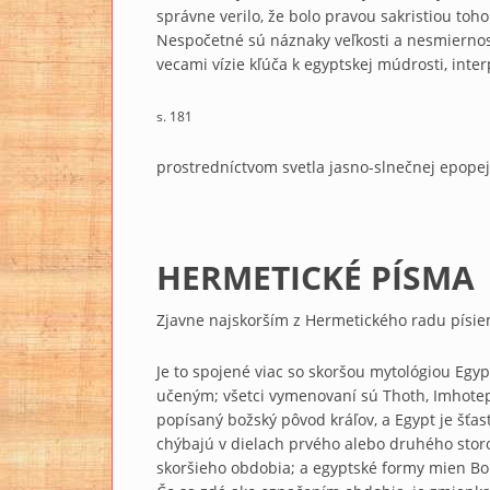
správne verilo, že bolo pravou sakristiou toh
Nespočetné sú náznaky veľkosti a nesmierno
vecami vízie kľúča k egyptskej múdrosti, inte
s. 181
prostredníctvom svetla jasno-slnečnej epope
HERMETICKÉ PÍSMA
Zjavne najskorším z Hermetického radu písi
Je to spojené viac so skoršou mytológiou Egypt
učeným; všetci vymenovaní sú Thoth, Imhotep, a
popísaný božský pôvod kráľov, a Egypt je šťa
chýbajú v dielach prvého alebo druhého storo
skoršieho obdobia; a egyptské formy mien Boho