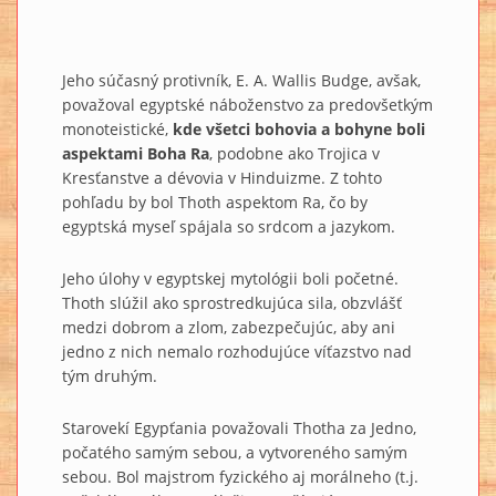
Jeho súčasný protivník, E. A. Wallis Budge, avšak,
považoval egyptské náboženstvo za predovšetkým
monoteistické,
kde všetci bohovia a bohyne boli
aspektami Boha Ra
, podobne ako Trojica v
Kresťanstve a dévovia v Hinduizme. Z tohto
pohľadu by bol Thoth aspektom Ra, čo by
egyptská myseľ spájala so srdcom a jazykom.
Jeho úlohy v egyptskej mytológii boli početné.
Thoth slúžil ako sprostredkujúca sila, obzvlášť
medzi dobrom a zlom, zabezpečujúc, aby ani
jedno z nich nemalo rozhodujúce víťazstvo nad
tým druhým.
Starovekí Egypťania považovali Thotha za Jedno,
počatého samým sebou, a vytvoreného samým
sebou. Bol majstrom fyzického aj morálneho (t.j.