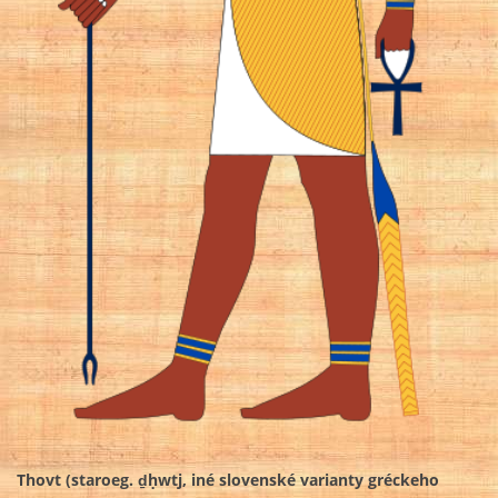
Thovt (staroeg. ḏḥwtj, iné slovenské varianty gréckeho