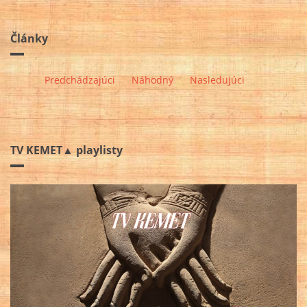
Články
Predchádzajúci
Náhodný
Nasledujúci
TV KEMET▲ playlisty