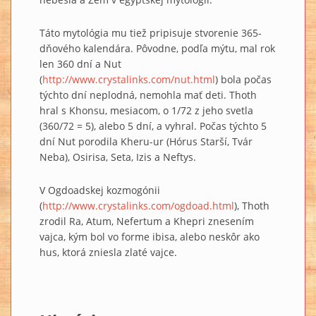
Táto mytológia mu tiež pripisuje stvorenie 365-
dňového kalendára. Pôvodne, podľa mýtu, mal rok
len 360 dní a Nut
(
http://www.crystalinks.com/nut.html
) bola počas
týchto dní neplodná, nemohla mať deti. Thoth
hral s Khonsu, mesiacom, o 1/72 z jeho svetla
(360/72 = 5), alebo 5 dní, a vyhral. Počas týchto 5
dní Nut porodila Kheru-ur (Hórus Starší, Tvár
Neba), Osirisa, Seta, Izis a Neftys.
V Ogdoadskej kozmogónii
(
http://www.crystalinks.com/ogdoad.html
), Thoth
zrodil Ra, Atum, Nefertum a Khepri znesením
vajca, kým bol vo forme ibisa, alebo neskôr ako
hus, ktorá zniesla zlaté vajce.