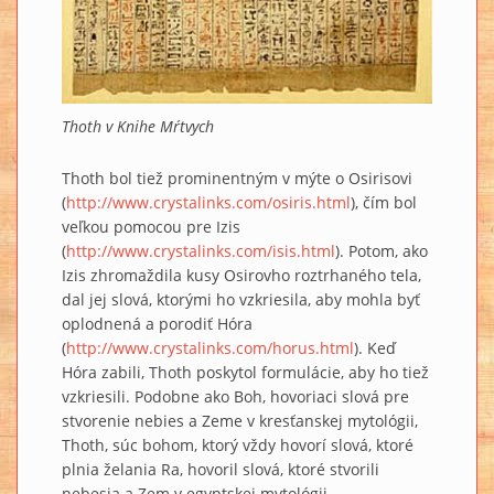
Thoth v Knihe Mŕtvych
Thoth bol tiež prominentným v mýte o Osirisovi
(
http://www.crystalinks.com/osiris.html
), čím bol
veľkou pomocou pre Izis
(
http://www.crystalinks.com/isis.html
). Potom, ako
Izis zhromaždila kusy Osirovho roztrhaného tela,
dal jej slová, ktorými ho vzkriesila, aby mohla byť
oplodnená a porodiť Hóra
(
http://www.crystalinks.com/horus.html
). Keď
Hóra zabili, Thoth poskytol formulácie, aby ho tiež
vzkriesili. Podobne ako Boh, hovoriaci slová pre
stvorenie nebies a Zeme v kresťanskej mytológii,
Thoth, súc bohom, ktorý vždy hovorí slová, ktoré
plnia želania Ra, hovoril slová, ktoré stvorili
nebesia a Zem v egyptskej mytológii.