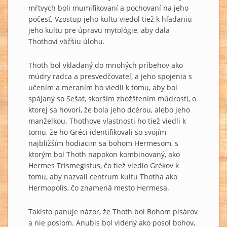
mŕtvych boli mumifikovaní a pochovaní na jeho
počesť. Vzostup jeho kultu viedol tiež k hľadaniu
jeho kultu pre úpravu mytológie, aby dala
Thothovi väčšiu úlohu.
Thoth bol vkladaný do mnohých príbehov ako
múdry radca a presvedčovateľ, a jeho spojenia s
učením a meraním ho viedli k tomu, aby bol
spájaný so Sešat, skorším zbožštením múdrosti, o
ktorej sa hovorí, že bola jeho dcérou, alebo jeho
manželkou. Thothove vlastnosti ho tiež viedli k
tomu, že ho Gréci identifikovali so svojím
najbližším hodiacim sa bohom Hermesom, s
ktorým bol Thoth napokon kombinovaný, ako
Hermes Trismegistus, čo tiež viedlo Grékov k
tomu, aby nazvali centrum kultu Thotha ako
Hermopolis, čo znamená mesto Hermesa.
Takisto panuje názor, že Thoth bol Bohom pisárov
a nie poslom. Anubis bol videný ako posol bohov,