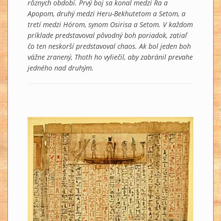
rôznych období. Prvý boj sa konal medzi Ra a
Apopom, druhý medzi Heru-Bekhutetom a Setom, a
tretí medzi Hórom, synom Osirisa a Setom. V každom
príklade predstavoval pôvodný boh poriadok, zatiaľ
čo ten neskorší predstavoval chaos. Ak bol jeden boh
vážne zranený, Thoth ho vyliečil, aby zabránil prevahe
jedného nad druhým.