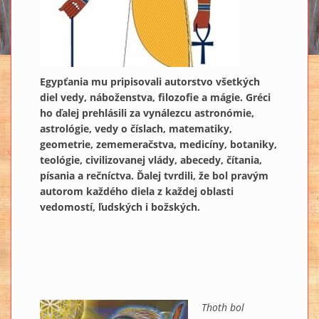
Egypťania mu pripisovali autorstvo všetkých
diel vedy, náboženstva, filozofie a mágie. Gréci
ho ďalej prehlásili za vynálezcu astronómie,
astrológie, vedy o číslach, matematiky,
geometrie, zememeračstva, medicíny, botaniky,
teológie, civilizovanej vlády, abecedy, čítania,
písania a rečníctva. Ďalej tvrdili, že bol pravým
autorom každého diela z každej oblasti
vedomostí, ľudských i božských.
Thoth bol