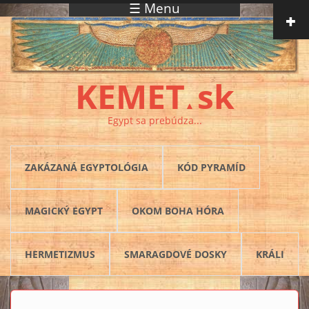
☰ Menu
Skočiť na hlavný obsah
KEMET
sk
▲
Egypt sa prebúdza...
ZAKÁZANÁ EGYPTOLÓGIA
KÓD PYRAMÍD
MAGICKÝ EGYPT
OKOM BOHA HÓRA
HERMETIZMUS
SMARAGDOVÉ DOSKY
KRÁLI