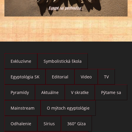
Exkluzívne
Symbolistická škola
Egyptológia SK
Editorial
Video
TV
Pyramídy
Aktuálne
V skratke
Pýtame sa
Mainstream
O mýtoch egyptológie
Odhalenie
Sírius
360° Gíza