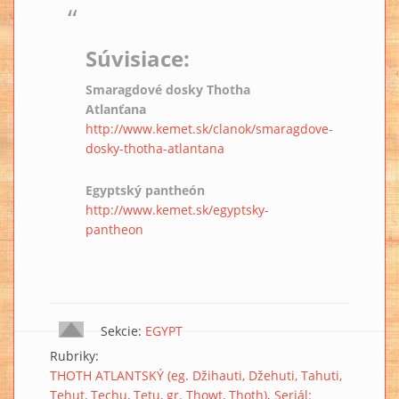
Súvisiace:
Smaragdové dosky Thotha
Atlanťana
http://www.kemet.sk/clanok/smaragdove-
dosky-thotha-atlantana
Egyptský pantheón
http://www.kemet.sk/egyptsky-
pantheon
Sekcie:
EGYPT
Rubriky:
THOTH ATLANTSKÝ (eg. Džihauti, Džehuti, Tahuti,
Tehut, Techu, Tetu, gr. Thowt, Thoth)
Seriál: