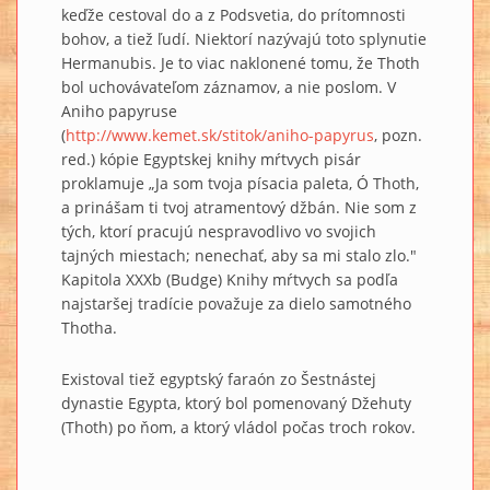
keďže cestoval do a z Podsvetia, do prítomnosti
bohov, a tiež ľudí. Niektorí nazývajú toto splynutie
Hermanubis. Je to viac naklonené tomu, že Thoth
bol uchovávateľom záznamov, a nie poslom. V
Aniho papyruse
(
http://www.kemet.sk/stitok/aniho-papyrus
, pozn.
red.) kópie Egyptskej knihy mŕtvych pisár
proklamuje „Ja som tvoja písacia paleta, Ó Thoth,
a prinášam ti tvoj atramentový džbán. Nie som z
tých, ktorí pracujú nespravodlivo vo svojich
tajných miestach; nenechať, aby sa mi stalo zlo."
Kapitola XXXb (Budge) Knihy mŕtvych sa podľa
najstaršej tradície považuje za dielo samotného
Thotha.
Existoval tiež egyptský faraón zo Šestnástej
dynastie Egypta, ktorý bol pomenovaný Džehuty
(Thoth) po ňom, a ktorý vládol počas troch rokov.