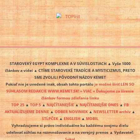
STAROVEKÝ EGYPT KOMPLEXNE A V SÚVISLOSTIACH ▲ Vyše 1000
článkov a videí ▲ CTÍME STAROVEKÉ TRADÍCIE A MYSTICIZMUS, PRETO
SME ZVOLILI PÔVODNÝ NÁZOV KEMET
Pokiaľ nie je uvedené inak, obsah tohto portálu
je možné šíriť LEN SO
SÚHLASOM REDAKCIE WWW.KEMET.SK! » VIAC « Ďakujeme za šírenie
článkov formou zdieľania linku
TOP 25
▲
TOP 5
▲
NAJČÍTANEJŠIE
▲
NAJČÍTANEJŠIE DNES
▲
FB
AKTUALIZUJEME DENNE
▲
ODBER NOVINIEK
▲
NEWSLETTER archív
▲
STĹPČEK
▲
ENGLISH
▲
MOBIL
Vyhradzujeme si právo individuálne ku každému svojmu dielu
udeľovať súhlas na rozmnožovanie a na verejný prenos ▲ Vydavateľ:
Sokol