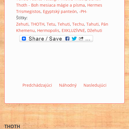
Thoth - Boh mesiaca mágie a písma
Hermes
Trismegistos
Egyptský panteón
-PH-
Štítky:
Zehuti
THOTH
Tetu
Tehuti
Techu
Tahuti
Pán
Khemenu
Hermopolis
EXKLUZÍVNE
Džehuti
Predchádzajúci
Náhodný
Nasledujúci
THOTH