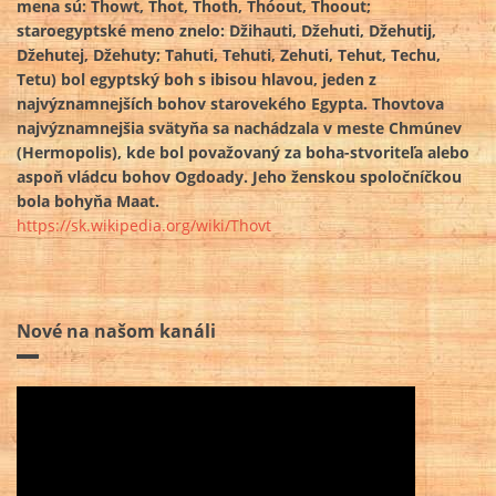
mena sú: Thowt, Thot, Thoth, Thóout, Thoout;
staroegyptské meno znelo: Džihauti, Džehuti, Džehutij,
Džehutej, Džehuty; Tahuti, Tehuti, Zehuti, Tehut, Techu,
Tetu) bol egyptský boh s ibisou hlavou, jeden z
najvýznamnejších bohov starovekého Egypta. Thovtova
najvýznamnejšia svätyňa sa nachádzala v meste Chmúnev
(Hermopolis), kde bol považovaný za boha-stvoriteľa alebo
aspoň vládcu bohov Ogdoady. Jeho ženskou spoločníčkou
bola bohyňa Maat.
https://sk.wikipedia.org/wiki/Thovt
Nové na našom kanáli