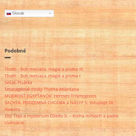
Slovak
Podobné
Thoth - Boh mesiaca, mágie a písma III.
Thoth - Boh mesiaca, mágie a písma I.
Sešat, Pisárka
Smaragdové dosky Thotha Atlanťana
MÚDROSŤ EGYPŤANOV: Hermes Trismegistos
ŠACHTA, PODZEMNÁ CHODBA a NÁSYP 5: Vstupuje Dr.
Hawass...
Zep Tepi a mystérium Džedu II. – Kniha mŕtvych a padlé
civilizácie