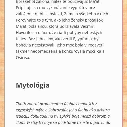
Božského) zákona, náležite používajúc Ma'at.
Pripisuje sa mu vykonávanie výpočtov pre
založenie nebies, hviezd, Zeme a všetkého v nich.
Porovnajte to s tým, ako jeho ženský proťajšok,
Ma'at, bola silou, ktorá udržiavala Vesmír.
Hovorilo sa o ňom, že riadi pohyby nebeských
telies. Bez jeho slov, ako verili Egypťania, by
bohovia neexistovali. Jeho moc bola v Podsvetí
takmer neobmedzená a konkurovala moci Ra a
Osirisa.
Mytológia
Thoth zohral prominentnú úlohu v mnohých z
egyptských mýtov. Zobrazujúc jeho úlohu ako arbitra
(sudcu), dohliadal na tri epické boje medzi dobrom a
zlom. Všetky tri boje sú podstatne tie isté a patria do