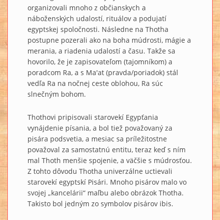
organizovali mnoho z občianskych a
náboženských udalostí, rituálov a podujatí
egyptskej spoločnosti. Následne na Thotha
postupne pozerali ako na boha múdrosti, mágie a
merania, a riadenia udalostí a času. Takže sa
hovorilo, že je zapisovateľom (tajomníkom) a
poradcom Ra, a s Ma'at (pravda/poriadok) stál
vedľa Ra na nočnej ceste oblohou, Ra súc
slnečným bohom.
Thothovi pripisovali starovekí Egypťania
vynájdenie písania, a bol tiež považovaný za
pisára podsvetia, a mesiac sa príležitostne
považoval za samostatnú entitu, teraz keď s ním
mal Thoth menšie spojenie, a väčšie s múdrosťou.
Z tohto dôvodu Thotha univerzálne uctievali
starovekí egyptskí Pisári. Mnoho pisárov malo vo
svojej „kancelárii“ maľbu alebo obrázok Thotha.
Takisto bol jedným zo symbolov pisárov ibis.