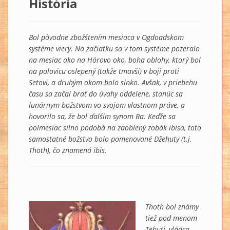
História
Bol pôvodne zbožštením mesiaca v Ogdoadskom
systéme viery. Na začiatku sa v tom systéme pozeralo
na mesiac ako na Hórovo oko, boha oblohy, ktorý bol
na polovicu oslepený (takže tmavší) v boji proti
Setovi, a druhým okom bolo slnko. Avšak, v priebehu
času sa začal brať do úvahy oddelene, stanúc sa
lunárnym božstvom vo svojom vlastnom práve, a
hovorilo sa, že bol ďalším synom Ra. Keďže sa
polmesiac silno podobá na zaoblený zobák ibisa, toto
samostatné božstvo bolo pomenované Džehuty (t.j.
Thoth), čo znamená ibis.
Thoth bol známy
tiež pod menom
Tehuti, vládca