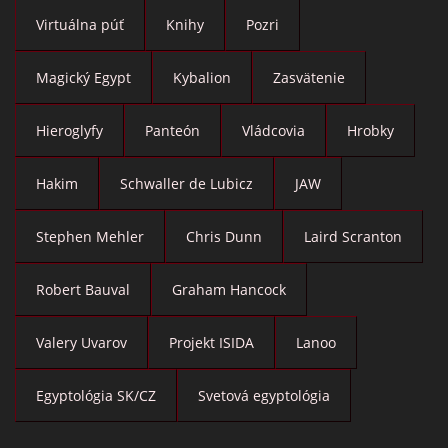
Virtuálna púť
Knihy
Pozri
Magický Egypt
Kybalion
Zasvätenie
Hieroglyfy
Panteón
Vládcovia
Hrobky
Hakim
Schwaller de Lubicz
JAW
Stephen Mehler
Chris Dunn
Laird Scranton
Robert Bauval
Graham Hancock
Valery Uvarov
Projekt ISIDA
Lanoo
Egyptológia SK/CZ
Svetová egyptológia