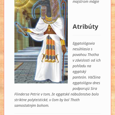
majstrom mágie
Atribúty
Egyptológovia
nesúhlasia s
povahou Thotha
v závislosti od ich
pohľadu na
egyptský
panteón. Väčšina
egyptológov dnes
podporujú Sira
Flindersa Petrie v tom, že egyptské náboženstvo bolo
striktne polyteistické, v čom by bol Thoth
samostatným bohom.