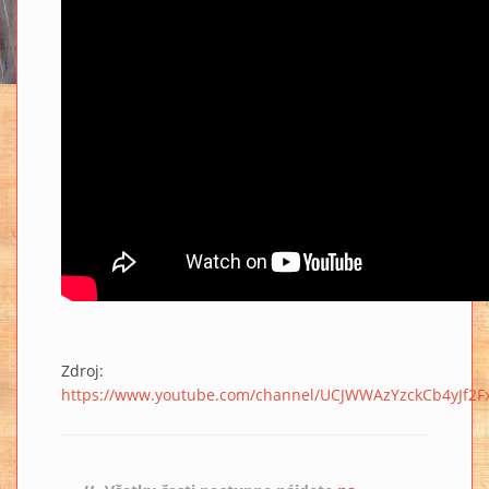
Zdroj:
https://www.youtube.com/channel/UCJWWAzYzckCb4yJf2F