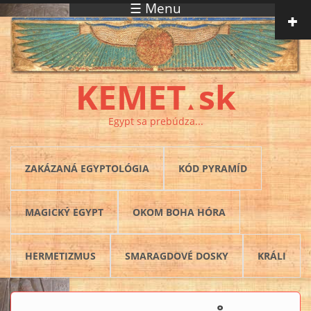
☰ Menu
Skočiť na hlavný obsah
KEMET
sk
▲
Egypt sa prebúdza...
ZAKÁZANÁ EGYPTOLÓGIA
KÓD PYRAMÍD
MAGICKÝ EGYPT
OKOM BOHA HÓRA
HERMETIZMUS
SMARAGDOVÉ DOSKY
KRÁLI