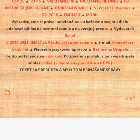
TOP 25
▲
TOP 5
▲
NAJČÍTANEJŠIE
▲
NAJČÍTANEJŠIE DNES
▲
FB
AKTUALIZUJEME DENNE
▲
ODBER NOVINIEK
▲
NEWSLETTER archív
▲
STĹPČEK
▲
ENGLISH
▲
MOBIL
Vyhradzujeme si právo individuálne ku každému svojmu dielu
udeľovať súhlas na rozmnožovanie a na verejný prenos ▲ Vydavateľ:
Sokol
© 2014-2021 KEMET.sk Všetky práva vyhradené
▲ E-mail:
kemet@cez-
okno.net
▲ Neprešlo jazykovou úpravou ▲
Bežíme na Drupale
Tento portál využíva
» cookies
. Používaním portálu s tým vyjadrujete
súhlas
» VIAC
(» Podmienky použitia a GDPR)
EGYPT SA PREBÚDZA A MY O TOM PRINÁŠAME SPRÁVY
VIAC