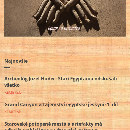
Najnovšie
Archeológ Jozef Hudec: Starí Egypťania odskúšali
všetko
KEMET.sk
Grand Canyon a tajemství egyptské jeskyně 1. díl
KEMET.sk
Staroveké potopené mestá a artefakty má