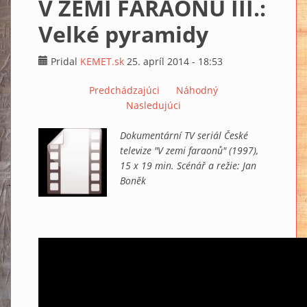
V ZEMI FARAONŮ III.:
Velké pyramidy
Pridal
KEMET.sk
25. apríl 2014 - 18:53
Predchádzajúci
Náhodný
Nasledujúci
Dokumentární TV seriál České
televize "V zemi faraonů" (1997),
15 x 19 min. Scénář a režie: Jan
Boněk