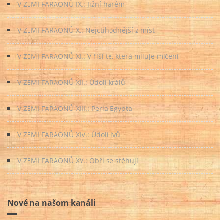
V ZEMI FARAONŮ IX.: Jižní harém
V ZEMI FARAONŮ X.: Nejctihodnější z míst
V ZEMI FARAONŮ XI.: V říši té, která miluje mlčení
V ZEMI FARAONŮ XII.: Údolí králů
V ZEMI FARAONŮ XIII.: Perla Egypta
V ZEMI FARAONŮ XIV.: Údolí lvů
V ZEMI FARAONŮ XV.: Obři se stěhují
Nové na našom kanáli