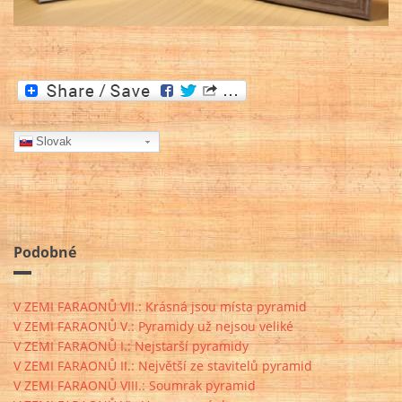
Slovak
Podobné
V ZEMI FARAONŮ VII.: Krásná jsou místa pyramid
V ZEMI FARAONŮ V.: Pyramidy už nejsou veliké
V ZEMI FARAONŮ I.: Nejstarší pyramidy
V ZEMI FARAONŮ II.: Největší ze stavitelů pyramid
V ZEMI FARAONŮ VIII.: Soumrak pyramid