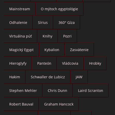
Mainstream
O mýtoch egyptológie
Odhalenie
Sírius
360° Gíza
Virtuálna púť
Knihy
Pozri
Magický Egypt
Kybalion
Zasvätenie
Hieroglyfy
Panteón
Vládcovia
Hrobky
Hakim
Schwaller de Lubicz
JAW
Stephen Mehler
Chris Dunn
Laird Scranton
Robert Bauval
Graham Hancock