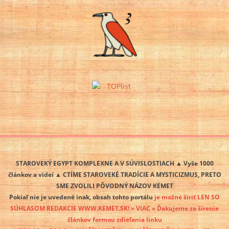
STAROVEKÝ EGYPT KOMPLEXNE A V SÚVISLOSTIACH ▲ Vyše 1000
článkov a videí ▲ CTÍME STAROVEKÉ TRADÍCIE A MYSTICIZMUS, PRETO
SME ZVOLILI PÔVODNÝ NÁZOV KEMET
Pokiaľ nie je uvedené inak, obsah tohto portálu
je možné šíriť LEN SO
SÚHLASOM REDAKCIE WWW.KEMET.SK! » VIAC « Ďakujeme za šírenie
článkov formou zdieľania linku