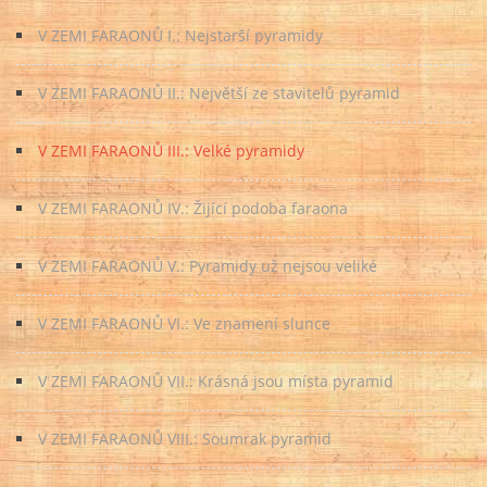
V ZEMI FARAONŮ I.: Nejstarší pyramidy
V ZEMI FARAONŮ II.: Největší ze stavitelů pyramid
V ZEMI FARAONŮ III.: Velké pyramidy
V ZEMI FARAONŮ IV.: Žijící podoba faraona
V ZEMI FARAONŮ V.: Pyramidy už nejsou veliké
V ZEMI FARAONŮ VI.: Ve znamení slunce
V ZEMI FARAONŮ VII.: Krásná jsou místa pyramid
V ZEMI FARAONŮ VIII.: Soumrak pyramid