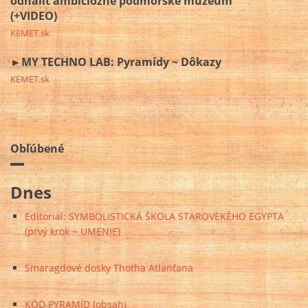
odhaliť ambiciózne podmorské múzeum
(+VIDEO)
KEMET.sk
►MY TECHNO LAB: Pyramídy ~ Dôkazy
KEMET.sk
Obľúbené
Dnes
Editoriál: SYMBOLISTICKÁ ŠKOLA STAROVEKÉHO EGYPTA
(prvý krok ~ UMENIE)
Smaragdové dosky Thotha Atlanťana
KÓD PYRAMÍD (obsah)