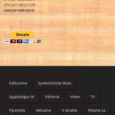
Účet pre dary v CZK:
2401591699/2010
Exkluzívne
Symbolistická škola
Egyptológia SK
Editorial
Video
TV
Pyramídy
Aktuálne
V skratke
Pýtame sa