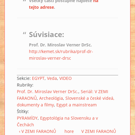
Všetky časti postupne nájdete
na
tejto adrese
.
Súvisiace:
Prof. Dr. Miroslav Verner DrSc.
http://kemet.sk/rubrika/prof-dr-
miroslav-verner-drsc
Sekcie:
EGYPT
Veda
VIDEO
Rubriky:
Prof. Dr. Miroslav Verner DrSc.
Seriál: V ZEMI
FARAONŮ
Archeológia
Slovenské a české videá,
dokumenty a filmy
Egypt a mainstream
Štítky:
PYRAMÍDY
Egyptológia na Slovensku a v
Čechách
‹ V ZEMI FARAONŮ
hore
V ZEMI FARAONŮ