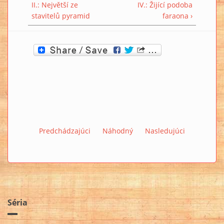
II.: Největší ze
IV.: Žijící podoba
stavitelů pyramid
faraona ›
Predchádzajúci
Náhodný
Nasledujúci
Séria