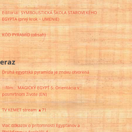
Editoriál: SYMBOLISTICKÁ ŠKOLA STAROVEKÉHO
EGYPTA (prvý krok ~ UMENIE)
KÓD PYRAMÍD (obsah)
eraz
Druhá egyptská pyramída je znovu otvorená
:::film::: MAGICKÝ EGYPT 5: Orientácia v
posmrtnom živote (EN)
TV KEMET stream ▲71
Viac dôkazov o prítomnosti Egypťanov a
Plejáďanov v Austrálii 4