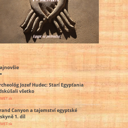
ajnovšie
rcheológ Jozef Hudec: Starí Egypťania
dskúšali všetko
EMET.sk
rand Canyon a tajemství egyptské
eskyně 1. díl
EMET.sk