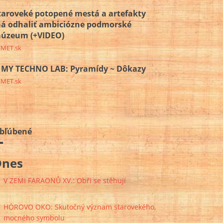
taroveké potopené mestá a artefakty
á odhaliť ambiciózne podmorské
úzeum (+VIDEO)
EMET.sk
MY TECHNO LAB: Pyramídy ~ Dôkazy
EMET.sk
bľúbené
Dnes
V ZEMI FARAONŮ XV.: Obři se stěhují
HÓROVO OKO: Skutočný význam starovekého,
mocného symbolu