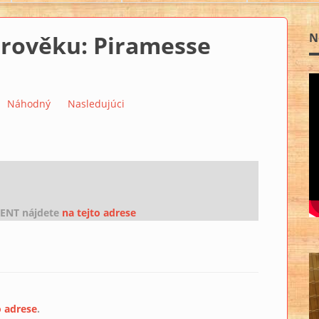
arověku: Piramesse
N
1
Náhodný
Nasledujúci
NT nájdete
na tejto adrese
o adrese
.