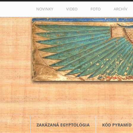
Skočiť na hlavný obsah
NOVINKY
VIDEO
FOTO
ARCHÍV
ZAKÁZANÁ EGYPTOLÓGIA
KÓD PYRAMÍD