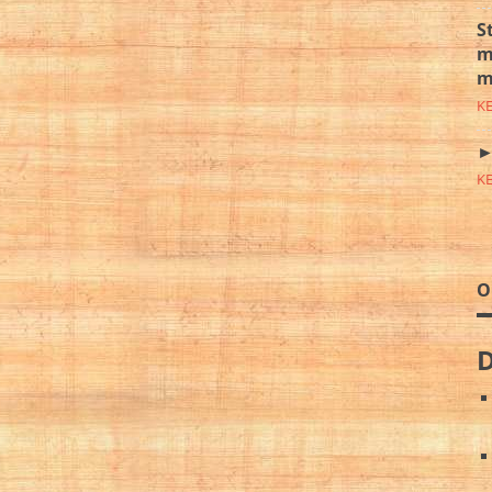
S
m
m
K
►
K
O