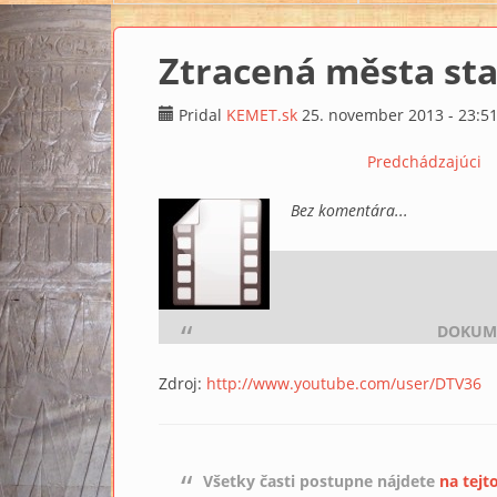
Ztracená města st
Pridal
KEMET.sk
25. november 2013 - 23:5
Predchádzajúci
Bez komentára...
DOKUME
Zdroj:
http://www.youtube.com/user/DTV36
Všetky časti postupne nájdete
na tejt