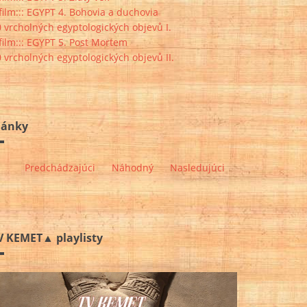
:film::: EGYPT 4. Bohovia a duchovia
 vrcholných egyptologických objevů I.
:film::: EGYPT 5. Post Mortem
 vrcholných egyptologických objevů II.
lánky
Predchádzajúci
Náhodný
Nasledujúci
V KEMET▲ playlisty