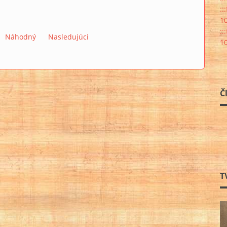
::
10
::
Náhodný
Nasledujúci
10
Č
T