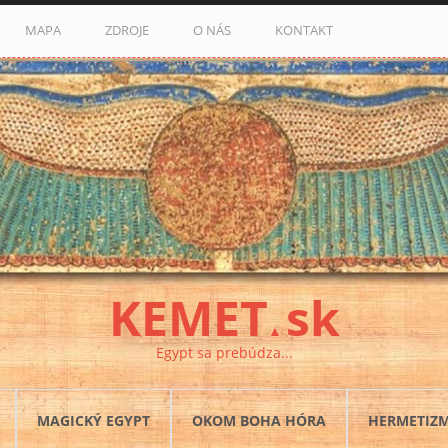
MAPA
ZDROJE
O NÁS
KONTAKT
KEMET
sk
▲
Egypt sa prebúdza...
MAGICKÝ EGYPT
OKOM BOHA HÓRA
HERMETIZ