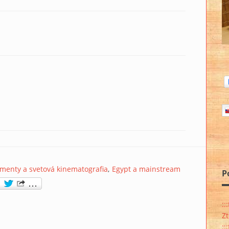
menty a svetová kinematografia
Egypt a mainstream
P
::
Z
::