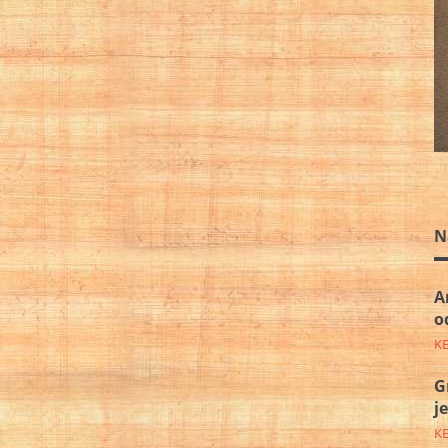
N
A
o
K
G
j
K