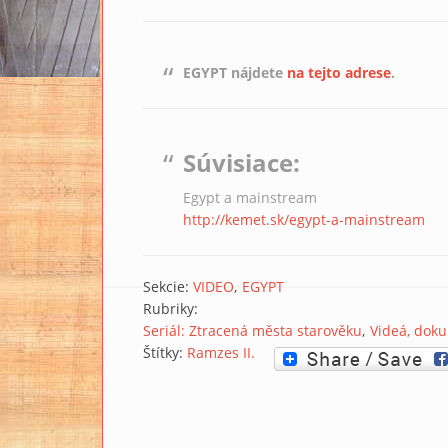
EGYPT nájdete
na tejto adrese
.
Súvisiace:
Egypt a mainstream
http://kemet.sk/egypt-a-mainstream
Sekcie:
VIDEO
EGYPT
Rubriky:
Seriál: Ztracená města starověku
Videá, doku
Štítky:
Ramzes II.