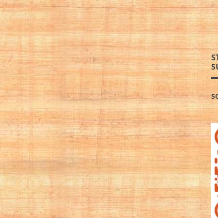
S
S
S