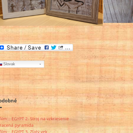
Slovak
odobné
:film::: EGYPT 2. Stroj na vzkriesenie
tracená pyramida
:film::: EGYPT 3. Zlatý vek