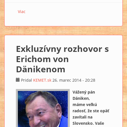
Viac
o Exkluzívny rozhovor s Erichom von Dänikenom 2
Exkluzívny rozhovor s
Erichom von
Dänikenom
Pridal
KEMET.sk
26. marec 2014 - 20:28
Vážený pán
Däniken,
máme veľkú
radosť, že ste opäť
zavítali na
Slovensko. Vaše