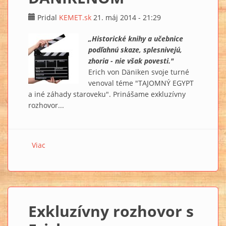
Pridal
KEMET.sk
21. máj 2014 - 21:29
„Historické knihy a učebnice
podľahnú skaze, splesnivejú,
zhoria - nie však povesti."
Erich von Däniken svoje turné
venoval téme "TAJOMNÝ EGYPT
a iné záhady staroveku". Prinášame exkluzívny
rozhovor...
Viac
o ►EXKLUZÍVNE INTERVIEW S ERICHOM VON
DÄNIKENOM
Exkluzívny rozhovor s