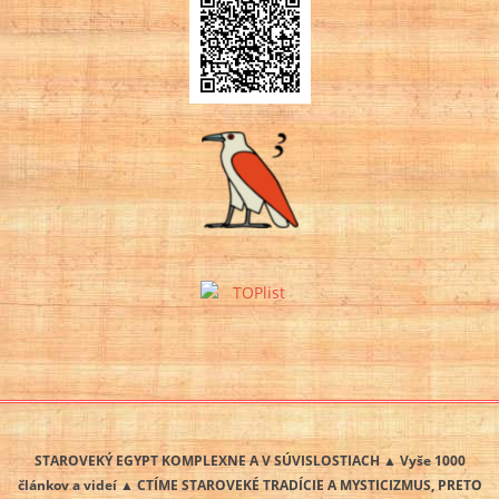
STAROVEKÝ EGYPT KOMPLEXNE A V SÚVISLOSTIACH ▲ Vyše 1000
článkov a videí ▲ CTÍME STAROVEKÉ TRADÍCIE A MYSTICIZMUS, PRETO