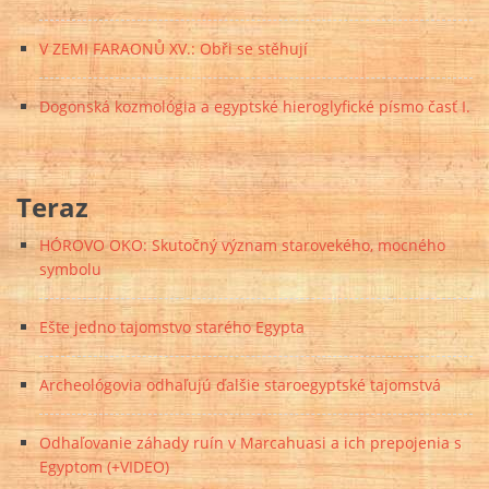
V ZEMI FARAONŮ XV.: Obři se stěhují
Dogonská kozmológia a egyptské hieroglyfické písmo časť I.
Teraz
HÓROVO OKO: Skutočný význam starovekého, mocného
symbolu
Ešte jedno tajomstvo starého Egypta
Archeológovia odhaľujú ďalšie staroegyptské tajomstvá
Odhaľovanie záhady ruín v Marcahuasi a ich prepojenia s
Egyptom (+VIDEO)