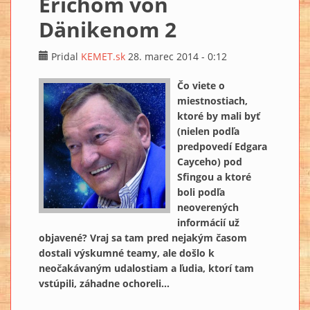
Erichom von
Dänikenom 2
Pridal
KEMET.sk
28. marec 2014 - 0:12
Čo viete o
miestnostiach,
ktoré by mali byť
(nielen podľa
predpovedí Edgara
Cayceho) pod
Sfingou a ktoré
boli podľa
neoverených
informácií už
objavené? Vraj sa tam pred nejakým časom
dostali výskumné teamy, ale došlo k
neočakávaným udalostiam a ľudia, ktorí tam
vstúpili, záhadne ochoreli...