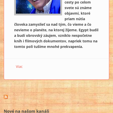
cesty po celom
svete sú známe
objavmi, ktoré
priam nútia
človeka zamyslieť sa nad tým, čo vieme a čo
nevieme o planéte, na ktorej žijeme. Egypt budil
a budí obrovský záujem, vzniklo nespočetne
kníh i filmových dokumentov, napriek tomu na
tomto poli tušíme mnohé prekvapenia.
Viac
o Exkluzívny rozhovor s Erichom von Dänikenom
Nové na našom kanáli