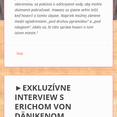
obecenstvu, sa pokúsia o odčerpanie vody, aby mohlo
skúmanie pokračovať. Hawass sa zjavne veľmi tešil,
keď hovoril o tomto objave. Napriek možnej zámene
medzi vyjadreniami „pod druhou pyramídou" a „pod
násypom", zdalo sa, že táto správa hovorí o tom
istom mieste."
Viac
o TAJOMSTVO PYRAMÍD 1 a 2
►EXKLUZÍVNE
INTERVIEW S
ERICHOM VON
DÄNIKENOM