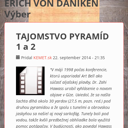
ERICH VON DÄNIKEN
Výber
TAJOMSTVO PYRAMÍD
1 a 2
Pridal
KEMET.sk
22. september 2014 - 21:35
"V máji 1998 počas konferencie,
ktorú usporiadal Art Bell ako
súčasť aljašskej plavby, Dr. Zahi
Hawass urobil vyhlásenie o novom
objave v Gíze. Uviedol, že sa našla
šachta dlhá okolo 30 yardov (27,5 m, pozn. red.) pod
druhou pyramídou a že spolu s tunelmi a obrovskou
jaskyňou sa našiel aj nový sarkofág. Tunely boli pod
vodou, takže kvôli predbežnej obhliadke bola využitá
pomoc potápačov. V budúcnosti, ako povedal Hawass