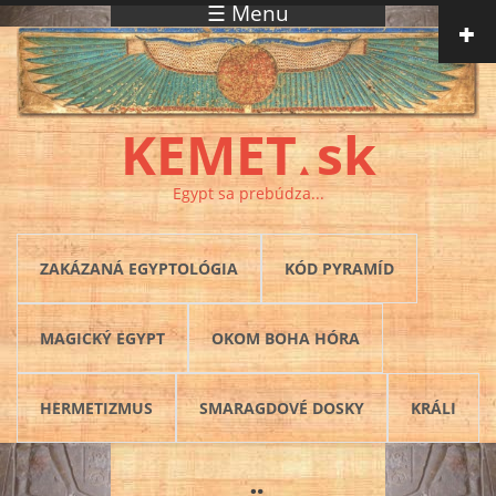
☰ Menu
Skočiť na hlavný obsah
KEMET
sk
▲
Egypt sa prebúdza...
ZAKÁZANÁ EGYPTOLÓGIA
KÓD PYRAMÍD
MAGICKÝ EGYPT
OKOM BOHA HÓRA
HERMETIZMUS
SMARAGDOVÉ DOSKY
KRÁLI