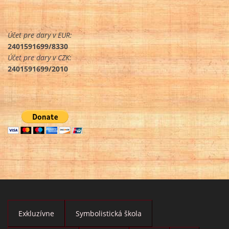
Účet pre dary v EUR:
2401591699/8330
Účet pre dary v CZK:
2401591699/2010
Exkluzívne
Symbolistická škola