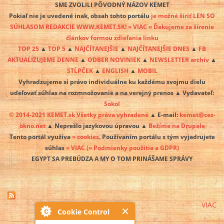
SME ZVOLILI PÔVODNÝ NÁZOV KEMET
Pokiaľ nie je uvedené inak, obsah tohto portálu
je možné šíriť LEN SO
SÚHLASOM REDAKCIE WWW.KEMET.SK! » VIAC « Ďakujeme za šírenie
článkov formou zdieľania linku
TOP 25
▲
TOP 5
▲
NAJČÍTANEJŠIE
▲
NAJČÍTANEJŠIE DNES
▲
FB
AKTUALIZUJEME DENNE
▲
ODBER NOVINIEK
▲
NEWSLETTER archív
▲
STĹPČEK
▲
ENGLISH
▲
MOBIL
Vyhradzujeme si právo individuálne ku každému svojmu dielu
udeľovať súhlas na rozmnožovanie a na verejný prenos ▲ Vydavateľ:
Sokol
© 2014-2021 KEMET.sk Všetky práva vyhradené
▲ E-mail:
kemet@cez-
okno.net
▲ Neprešlo jazykovou úpravou ▲
Bežíme na Drupale
Tento portál využíva
» cookies
. Používaním portálu s tým vyjadrujete
súhlas
» VIAC
(» Podmienky použitia a GDPR)
EGYPT SA PREBÚDZA A MY O TOM PRINÁŠAME SPRÁVY
VIAC
Cookie Control