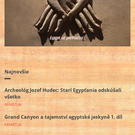
Najnovšie
Archeológ Jozef Hudec: Starí Egypťania odskúšali
všetko
KEMET.sk
Grand Canyon a tajemství egyptské jeskyně 1. díl
KEMET.sk