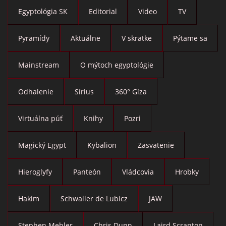
Egyptológia SK
Editorial
Video
TV
Pyramídy
Aktuálne
V skratke
Pýtame sa
Mainstream
O mýtoch egyptológie
Odhalenie
Sírius
360° Gíza
Virtuálna púť
Knihy
Pozri
Magický Egypt
Kybalion
Zasvätenie
Hieroglyfy
Panteón
Vládcovia
Hrobky
Hakim
Schwaller de Lubicz
JAW
Stephen Mehler
Chris Dunn
Laird Scranton