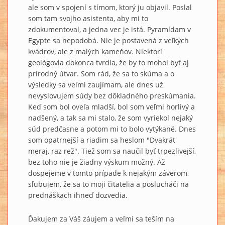
ale som v spojení s tímom, ktorý ju objavil. Poslal
som tam svojho asistenta, aby mi to
zdokumentoval, a jedna vec je istá. Pyramídam v
Egypte sa nepodobá. Nie je postavená z veľkých
kvádrov, ale z malých kameňov. Niektorí
geológovia dokonca tvrdia, že by to mohol byť aj
prírodný útvar. Som rád, že sa to skúma a o
výsledky sa veľmi zaujímam, ale dnes už
nevyslovujem súdy bez dôkladného preskúmania.
Keď som bol oveľa mladší, bol som veľmi horlivý a
nadšený, a tak sa mi stalo, že som vyriekol nejaký
súd predčasne a potom mi to bolo vytýkané. Dnes
som opatrnejší a riadim sa heslom "Dvakrát
meraj, raz rež". Tiež som sa naučil byť trpezlivejší,
bez toho nie je žiadny výskum možný. Až
dospejeme v tomto prípade k nejakým záverom,
sľubujem, že sa to moji čitatelia a poslucháči na
prednáškach ihneď dozvedia.
Ďakujem za Váš záujem a veľmi sa teším na