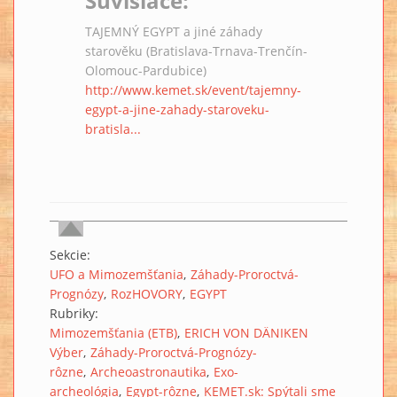
Súvisiace:
TAJEMNÝ EGYPT a jiné záhady
starověku (Bratislava-Trnava-Trenčín-
Olomouc-Pardubice)
http://www.kemet.sk/event/tajemny-
egypt-a-jine-zahady-staroveku-
bratisla...
Sekcie:
UFO a Mimozemšťania
Záhady-Proroctvá-
Prognózy
RozHOVORY
EGYPT
Rubriky:
Mimozemšťania (ETB)
ERICH VON DÄNIKEN
Výber
Záhady-Proroctvá-Prognózy-
rôzne
Archeoastronautika
Exo-
archeológia
Egypt-rôzne
KEMET.sk: Spýtali sme