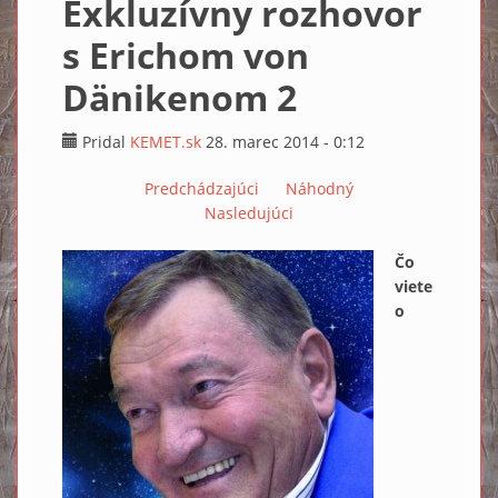
Exkluzívny rozhovor
s Erichom von
Dänikenom 2
Pridal
KEMET.sk
28. marec 2014 - 0:12
Predchádzajúci
Náhodný
Nasledujúci
Čo
viete
o