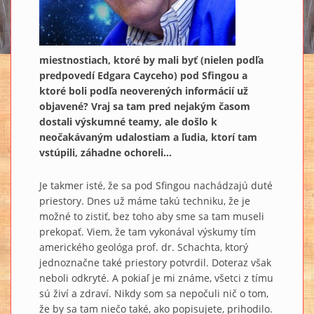
miestnostiach, ktoré by mali byť (nielen podľa
predpovedí Edgara Cayceho) pod Sfingou a
ktoré boli podľa neoverených informácií už
objavené? Vraj sa tam pred nejakým časom
dostali výskumné teamy, ale došlo k
neočakávaným udalostiam a ľudia, ktorí tam
vstúpili, záhadne ochoreli...
Je takmer isté, že sa pod Sfingou nachádzajú duté
priestory. Dnes už máme takú techniku​​, že je
možné to zistiť, bez toho aby sme sa tam museli
prekopať. Viem, že tam vykonával výskumy tím
amerického geológa prof. dr. Schachta, ktorý
jednoznačne také priestory potvrdil. Doteraz však
neboli odkryté. A pokiaľ je mi známe, všetci z tímu
sú živí a zdraví. Nikdy som sa nepočuli nič o tom,
že by sa tam niečo také, ako popisujete, prihodilo.