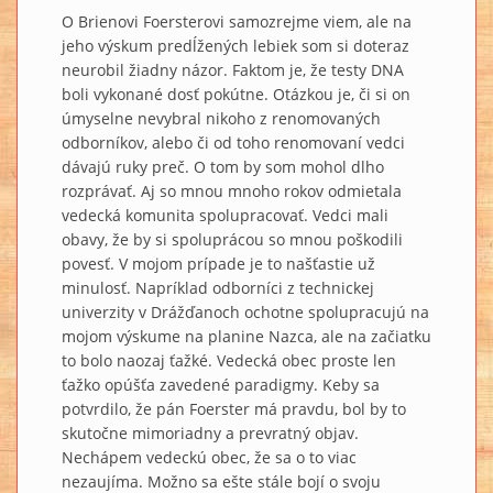
O Brienovi Foersterovi samozrejme viem, ale na
jeho výskum predĺžených lebiek som si doteraz
neurobil žiadny názor. Faktom je, že testy DNA
boli vykonané dosť pokútne. Otázkou je, či si on
úmyselne nevybral nikoho z renomovaných
odborníkov, alebo či od toho renomovaní vedci
dávajú ruky preč. O tom by som mohol dlho
rozprávať. Aj so mnou mnoho rokov odmietala
vedecká komunita spolupracovať. Vedci mali
obavy, že by si spoluprácou so mnou poškodili
povesť. V mojom prípade je to našťastie už
minulosť. Napríklad odborníci z technickej
univerzity v Drážďanoch ochotne spolupracujú na
mojom výskume na planine Nazca, ale na začiatku
to bolo naozaj ťažké. Vedecká obec proste len
ťažko opúšťa zavedené paradigmy. Keby sa
potvrdilo, že pán Foerster má pravdu, bol by to
skutočne mimoriadny a prevratný objav.
Nechápem vedeckú obec, že sa o to viac
nezaujíma. Možno sa ešte stále bojí o svoju