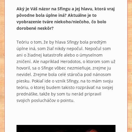
Aký je Váš názor na Sfingu a jej hlavu, ktorá vraj
pôvodne bola úplne iná? Aktuálne je to
vyobrazenie tváre niekoho/niečoho, čo bolo
dorobené neskôr?
Teóriu o tom, že by hlava Sfingy bola predtým
úplne iná, som žiaľ nikdy nepočul. Nepočul som
ani o žiadnej katastrofe alebo o úmyselnom
zničení. Ale napríklad Herodotos, o ktorom som už
hovoril, sa o Sfinge vôbec nezmieňuje, zrejme ju
nevidel. Zrejme bola celé stáročia pod nánosom
piesku. Pokiaľ ide o vznik Sfingy, na to mám svoju
teóriu, o ktorej budem takisto rozprávať na svojej
prednáške, takže by som tu nerád pripravil
svojich poslucháčov o pointu.