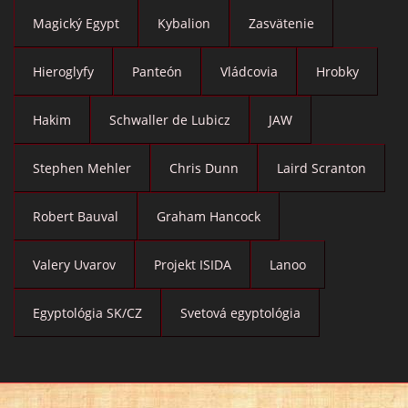
Magický Egypt
Kybalion
Zasvätenie
Hieroglyfy
Panteón
Vládcovia
Hrobky
Hakim
Schwaller de Lubicz
JAW
Stephen Mehler
Chris Dunn
Laird Scranton
Robert Bauval
Graham Hancock
Valery Uvarov
Projekt ISIDA
Lanoo
Egyptológia SK/CZ
Svetová egyptológia