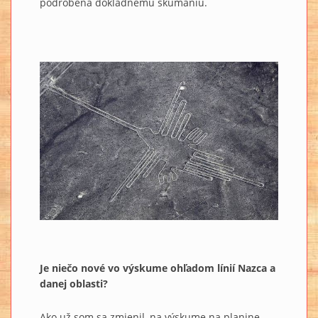
podrobená dôkladnému skúmaniu.
Je niečo nové vo výskume ohľadom línií Nazca a
danej oblasti?
Ako už som sa zmienil, na výskume na planine