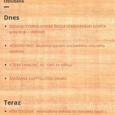
Obľúbené
Dnes
Editoriál: SYMBOLISTICKÁ ŠKOLA STAROVEKÉHO EGYPTA
(prvý krok ~ UMENIE)
HÓROVO OKO: Skutočný význam starovekého, mocného
symbolu
V ZEMI FARAONŮ XV.: Obři se stěhují
ZAKÁZANÁ EGYPTOLÓGIA (obsah)
Teraz
KEMITOLÓGIA - Alternatívny pohľad na staroveký Egypt I.