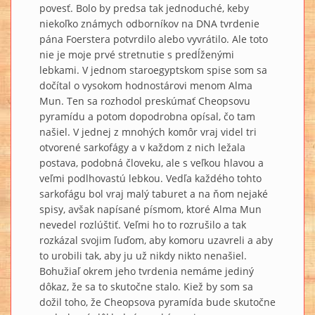
povesť. Bolo by predsa tak jednoduché, keby
niekoľko známych odborníkov na DNA tvrdenie
pána Foerstera potvrdilo alebo vyvrátilo. Ale toto
nie je moje prvé stretnutie s predĺženými
lebkami. V jednom staroegyptskom spise som sa
dočítal o vysokom hodnostárovi menom Alma
Mun. Ten sa rozhodol preskúmať Cheopsovu
pyramídu a potom dopodrobna opísal, čo tam
našiel. V jednej z mnohých komôr vraj videl tri
otvorené sarkofágy a v každom z nich ležala
postava, podobná človeku, ale s veľkou hlavou a
veľmi podlhovastú lebkou. Vedľa každého tohto
sarkofágu bol vraj malý taburet a na ňom nejaké
spisy, avšak napísané písmom, ktoré Alma Mun
nevedel rozlúštiť. Veľmi ho to rozrušilo a tak
rozkázal svojim ľuďom, aby komoru uzavreli a aby
to urobili tak, aby ju už nikdy nikto nenašiel.
Bohužiaľ okrem jeho tvrdenia nemáme jediný
dôkaz, že sa to skutočne stalo. Kiež by som sa
dožil toho, že Cheopsova pyramída bude skutočne