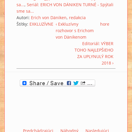
sa...
Seriál: ERICH VON DÄNIKEN TURNÉ - Spýtali
sme sa...
Autori:
Erich von Däniken
redakcia
Štítky:
EXKLUZÍVNE
‹ Exkluzívny
hore
rozhovor s Erichom
von Dänikenom
Editoriál: VÝBER
TOHO NAJLEPŠIEHO
ZA UPLYNULÝ ROK
2018 ›
Predchádzajúci
Náhodný
Nasledujúci