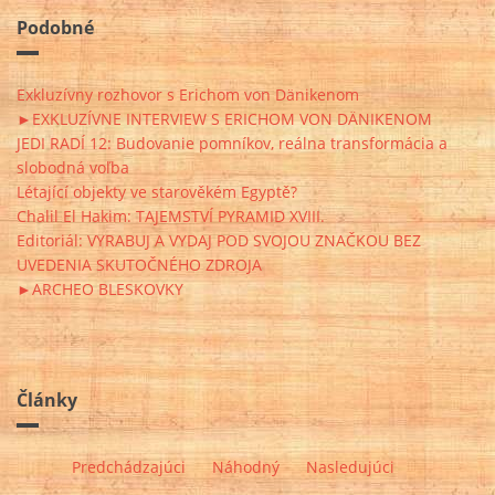
Podobné
Exkluzívny rozhovor s Erichom von Dänikenom
►EXKLUZÍVNE INTERVIEW S ERICHOM VON DÄNIKENOM
JEDI RADÍ 12: Budovanie pomníkov, reálna transformácia a
slobodná voľba
Létající objekty ve starověkém Egyptě?
Chalil El Hakim: TAJEMSTVÍ PYRAMID XVIII.
Editoriál: VYRABUJ A VYDAJ POD SVOJOU ZNAČKOU BEZ
UVEDENIA SKUTOČNÉHO ZDROJA
►ARCHEO BLESKOVKY
Články
Predchádzajúci
Náhodný
Nasledujúci