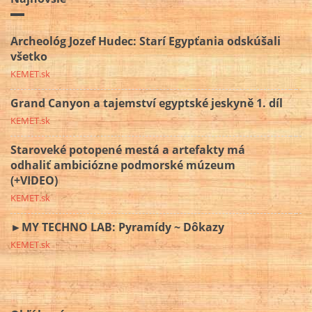
Archeológ Jozef Hudec: Starí Egypťania odskúšali
všetko
KEMET.sk
Grand Canyon a tajemství egyptské jeskyně 1. díl
KEMET.sk
Staroveké potopené mestá a artefakty má
odhaliť ambiciózne podmorské múzeum
(+VIDEO)
KEMET.sk
►MY TECHNO LAB: Pyramídy ~ Dôkazy
KEMET.sk