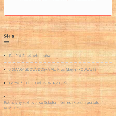
Séria
Ra: Púť Slnečného boha
♪ SMARAGDOVÁ DOSKA VI.: Kľúč Mágie (PODCAST)
Editoriál: TÍ, KTORÍ TVORIA Z DUŠE
Exkluzívny rozhovor so Sokolom, šéfredaktorom portálu
KEMET.sk