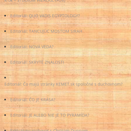
krok ~ ŠTÚDIUM HIEROGLYFOV)
Editoriál: QUO VADIS EGYPTOLOGY?
Editoriál: TANCUJÚC MOSTOM SIRAH
Editoriál: NOVÁ VEDA?
Editoriál: SKRYTÉ ZNALOSTI
Editoriál: Čo majú stránky KEMET.sk spoločné s duchovnom?
Editoriál: ČO JE KRÁSA?
Editoriál: JE ALEBO NIE JE TO PYRAMÍDA?
Exkluzívny rozhovor s Chrisom Dunnom