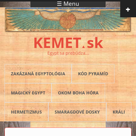
☰ Menu
Skočiť na hlavný obsah
KEMET
sk
▲
Egypt sa prebúdza...
ZAKÁZANÁ EGYPTOLÓGIA
KÓD PYRAMÍD
MAGICKÝ EGYPT
OKOM BOHA HÓRA
HERMETIZMUS
SMARAGDOVÉ DOSKY
KRÁLI