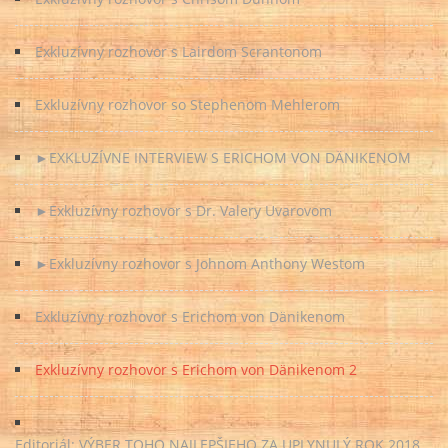
Exkluzívny rozhovor s Lairdom Scrantonom
Exkluzívny rozhovor so Stephenom Mehlerom
►EXKLUZÍVNE INTERVIEW S ERICHOM VON DÄNIKENOM
►Exkluzívny rozhovor s Dr. Valery Uvarovom
►Exkluzívny rozhovor s Johnom Anthony Westom
Exkluzívny rozhovor s Erichom von Dänikenom
Exkluzívny rozhovor s Erichom von Dänikenom 2
Editoriál: VÝBER TOHO NAJLEPŠIEHO ZA UPLYNULÝ ROK 2018