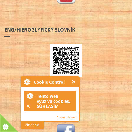
ENG/HIEROGLYFICKÝ SLOVNÍK
Cookie Control
Tento web
využíva cookies.
SÚHLASÍM
About this tool
čítať ďalej