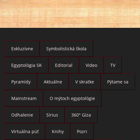
Exkluzívne
Symbolistická škola
Egyptológia SK
Editorial
Video
TV
Pyramídy
Aktuálne
V skratke
Pýtame sa
Mainstream
O mýtoch egyptológie
Odhalenie
Sírius
360° Gíza
Virtuálna púť
Knihy
Pozri