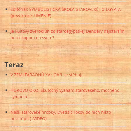
Editoriál: SYMBOLISTICKÁ ŠKOLA STAROVEKÉHO EGYPTA
(prvý krok ~ UMENIE)
Je kultový zverokruh zo staroegyptskej Dendery najstarším
horoskopom na svete?
Teraz
V ZEMI FARAONŮ XV.: Obři se stěhují
HÓROVO OKO: Skutočný význam starovekého, mocného
symbolu
Našli staroveké hrobky. Dvetisíc rokov do nich nikto
nevstúpil (+VIDEO)