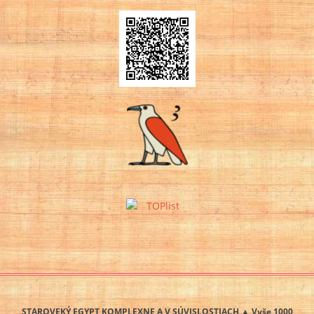
STAROVEKÝ EGYPT KOMPLEXNE A V SÚVISLOSTIACH ▲ Vyše 1000