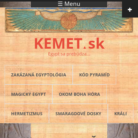
☰ Menu
Skočiť na hlavný obsah
KEMET
sk
▲
Egypt sa prebúdza...
ZAKÁZANÁ EGYPTOLÓGIA
KÓD PYRAMÍD
MAGICKÝ EGYPT
OKOM BOHA HÓRA
HERMETIZMUS
SMARAGDOVÉ DOSKY
KRÁLI