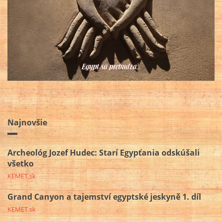
Najnovšie
Archeológ Jozef Hudec: Starí Egypťania odskúšali
všetko
KEMET.sk
Grand Canyon a tajemství egyptské jeskyně 1. díl
KEMET.sk