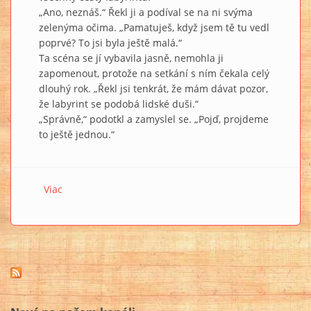
„Ano, neznáš.“ Řekl ji a podíval se na ni svýma
zelenýma očima. „Pamatuješ, když jsem tě tu vedl
poprvé? To jsi byla ještě malá.“
Ta scéna se jí vybavila jasně, nemohla ji
zapomenout, protože na setkání s ním čekala celý
dlouhý rok. „Řekl jsi tenkrát, že mám dávat pozor,
že labyrint se podobá lidské duši.“
„Správně,“ podotkl a zamyslel se. „Pojď, projdeme
to ještě jednou.“
Viac
o Darja Fusková: LABYRINT