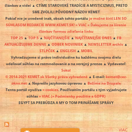
článkov a videí ▲ CTÍME STAROVEKÉ TRADÍCIE A MYSTICIZMUS, PRETO
SME ZVOLILI PÔVODNÝ NÁZOV KEMET
Pokiaľ nie je uvedené inak, obsah tohto portálu
je možné šíriť LEN SO
SÚHLASOM REDAKCIE WWW.KEMET.SK! » VIAC « Ďakujeme za šírenie
článkov formou zdieľania linku
TOP 25
▲
TOP 5
▲
NAJČÍTANEJŠIE
▲
NAJČÍTANEJŠIE DNES
▲
FB
AKTUALIZUJEME DENNE
▲
ODBER NOVINIEK
▲
NEWSLETTER archív
▲
STĹPČEK
▲
ENGLISH
▲
MOBIL
Vyhradzujeme si právo individuálne ku každému svojmu dielu
udeľovať súhlas na rozmnožovanie a na verejný prenos ▲ Vydavateľ:
Sokol
© 2014-2021 KEMET.sk Všetky práva vyhradené
▲ E-mail:
kemet@cez-
okno.net
▲ Neprešlo jazykovou úpravou ▲
Bežíme na Drupale
Tento portál využíva
» cookies
. Používaním portálu s tým vyjadrujete
súhlas
» VIAC
(» Podmienky použitia a GDPR)
EGYPT SA PREBÚDZA A MY O TOM PRINÁŠAME SPRÁVY
VIAC