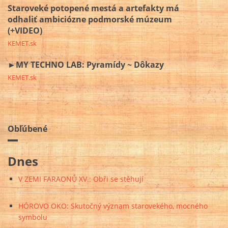
Staroveké potopené mestá a artefakty má
odhaliť ambiciózne podmorské múzeum
(+VIDEO)
KEMET.sk
►MY TECHNO LAB: Pyramídy ~ Dôkazy
KEMET.sk
Obľúbené
Dnes
V ZEMI FARAONŮ XV.: Obři se stěhují
HÓROVO OKO: Skutočný význam starovekého, mocného
symbolu