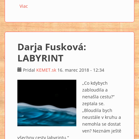
Viac
o JEDI RADÍ 16: Hieroglyfy, Runy alebo Bukvica?
Darja Fusková:
LABYRINT
Pridal
KEMET.sk
16. marec 2018 - 12:34
„Co kdybych
zabloudila a
nenašla cestu?“
zeptala se.
„Bloudila bych
neustále v kruhu a
nemohla se dostat
ven? Neznám ještě
všechny cesty labyrintu.“