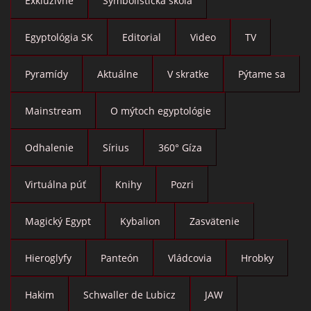
Exkluzívne
Symbolistická škola
Egyptológia SK
Editorial
Video
TV
Pyramídy
Aktuálne
V skratke
Pýtame sa
Mainstream
O mýtoch egyptológie
Odhalenie
Sírius
360° Gíza
Virtuálna púť
Knihy
Pozri
Magický Egypt
Kybalion
Zasvätenie
Hieroglyfy
Panteón
Vládcovia
Hrobky
Hakim
Schwaller de Lubicz
JAW