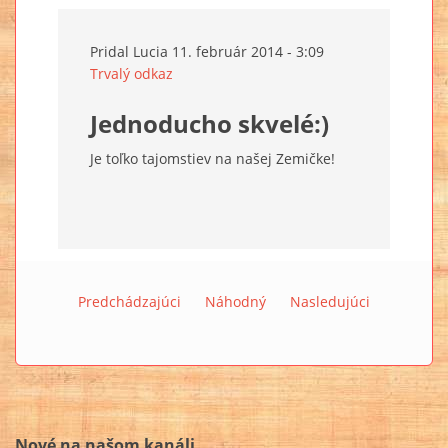
Pridal
Lucia
11. február 2014 - 3:09
Trvalý odkaz
Jednoducho skvelé:)
Je toľko tajomstiev na našej Zemičke!
Predchádzajúci
Náhodný
Nasledujúci
Nové na našom kanáli