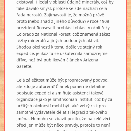
existoval. Hledal v oblasti údajně minerály, což by
také dávalo smysl, protože se zde nachází celá
řada nerostů. Zajímavostí je, že možná právě
proto (nebo snad z jiného důvodu?) v roce 1908
prezident Roosevelt prohlásil oblast v okolí řeky
Colorado za National Forest, což znamená zákaz
těžby minerálů a jiných podobných aktivit.
Shodou okolností k tomu došlo ve stejný rok
expedice, jelikož ta se uskutečnila samozřejmě
dříve, než byl publikován článek v Arizona
Gazette.
Celá záležitost může být propracovaný podvod,
ale kdo je autorem? Článek poměrně detailně
popisuje expedici a zmiňuje asistenci takové
organizace jako je Smithsonian Institut, což by za
určitých okolností mohl být také velký risk pro
samotné vydavatele dělat si legraci z takového
jména. Nemohu se zbavit pocitu, že na celé věci
přeci jen může být něco pravdy, protože to není