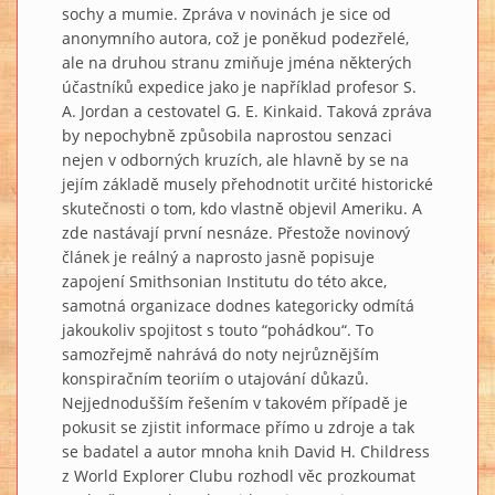
sochy a mumie. Zpráva v novinách je sice od
anonymního autora, což je poněkud podezřelé,
ale na druhou stranu zmiňuje jména některých
účastníků expedice jako je například profesor S.
A. Jordan a cestovatel G. E. Kinkaid. Taková zpráva
by nepochybně způsobila naprostou senzaci
nejen v odborných kruzích, ale hlavně by se na
jejím základě musely přehodnotit určité historické
skutečnosti o tom, kdo vlastně objevil Ameriku. A
zde nastávají první nesnáze. Přestože novinový
článek je reálný a naprosto jasně popisuje
zapojení Smithsonian Institutu do této akce,
samotná organizace dodnes kategoricky odmítá
jakoukoliv spojitost s touto “pohádkou“. To
samozřejmě nahrává do noty nejrůznějším
konspiračním teoriím o utajování důkazů.
Nejjednodušším řešením v takovém případě je
pokusit se zjistit informace přímo u zdroje a tak
se badatel a autor mnoha knih David H. Childress
z World Explorer Clubu rozhodl věc prozkoumat