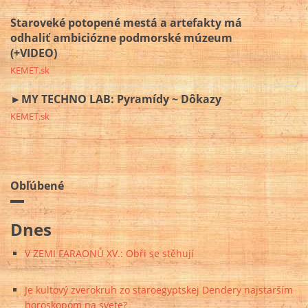
Staroveké potopené mestá a artefakty má
odhaliť ambiciózne podmorské múzeum
(+VIDEO)
KEMET.sk
►MY TECHNO LAB: Pyramídy ~ Dôkazy
KEMET.sk
Obľúbené
Dnes
V ZEMI FARAONŮ XV.: Obři se stěhují
Je kultový zverokruh zo staroegyptskej Dendery najstarším
horoskopom na svete?