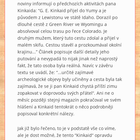
noviny informují o předchozích aktivitách pana
Kinkaida: “G. E. Kinkaid přijel do Yumy a je
původem z Lewistonu ve státě Idaho. Dorazil po
dlouhé cestě z Green River ve Wyomingu a
absolvoval celou trasu po řece Colorado. Je
druhým mužem, který tuto cestu zdolal a přijel v
malém skifu. Cestou stavěl a prozkoumával okolní
krajinu...” Článek popisuje další detaily jeho
putování a nevypadá to nijak jinak než naprostý
fakt, že tato osoba byla reálná. Navíc v závěru
textu se uvádí, že: “...určité zajímavé
archeologické objevy byly učiněny a cesta byla tak
zajímavá, že se ji pan Kinkaid chystá příští zimu
zopakovat v doprovodu svých přátel“. Ani ne o
měsíc později stejný magazín pokračoval ve svém
hlášení a Kinkaid tentokrát o něco podrobněji
popisoval konkrétní nálezy.
Jak již bylo řečeno, to je v podstatě vše co víme,
ale je dost možné, že tento “Kinkaid“ opravdu