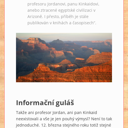
profesoru Jordanovi, panu Kinkaidovi,
anebo ztracené egyptské civilizaci v
Arizoně. I přesto, příběh je stále
publikován v knihách a časopisech“.
Informační guláš
Takže ani profesor Jordan, ani pan Kinkaid
neexistovali a vše je jen pouhý výmysl? Není to tak
jednoduché. 12. března stejného roku totiž stejné