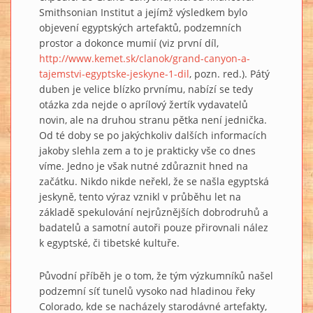
Smithsonian Institut a jejímž výsledkem bylo
objevení egyptských artefaktů, podzemních
prostor a dokonce mumií (viz první díl,
http://www.kemet.sk/clanok/grand-canyon-a-
tajemstvi-egyptske-jeskyne-1-dil
, pozn. red.). Pátý
duben je velice blízko prvnímu, nabízí se tedy
otázka zda nejde o aprílový žertík vydavatelů
novin, ale na druhou stranu pětka není jednička.
Od té doby se po jakýchkoliv dalších informacích
jakoby slehla zem a to je prakticky vše co dnes
víme. Jedno je však nutné zdůraznit hned na
začátku. Nikdo nikde neřekl, že se našla egyptská
jeskyně, tento výraz vznikl v průběhu let na
základě spekulování nejrůznějších dobrodruhů a
badatelů a samotní autoři pouze přirovnali nález
k egyptské, či tibetské kultuře.
Původní příběh je o tom, že tým výzkumníků našel
podzemní síť tunelů vysoko nad hladinou řeky
Colorado, kde se nacházely starodávné artefakty,