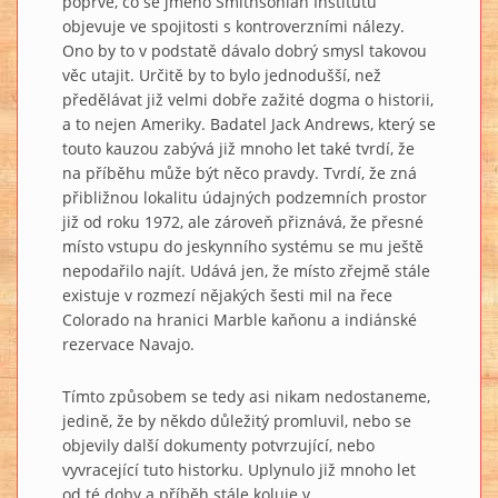
poprvé, co se jméno Smithsonian Institutu
objevuje ve spojitosti s kontroverzními nálezy.
Ono by to v podstatě dávalo dobrý smysl takovou
věc utajit. Určitě by to bylo jednodušší, než
předělávat již velmi dobře zažité dogma o historii,
a to nejen Ameriky. Badatel Jack Andrews, který se
touto kauzou zabývá již mnoho let také tvrdí, že
na příběhu může být něco pravdy. Tvrdí, že zná
přibližnou lokalitu údajných podzemních prostor
již od roku 1972, ale zároveň přiznává, že přesné
místo vstupu do jeskynního systému se mu ještě
nepodařilo najít. Udává jen, že místo zřejmě stále
existuje v rozmezí nějakých šesti mil na řece
Colorado na hranici Marble kaňonu a indiánské
rezervace Navajo.
Tímto způsobem se tedy asi nikam nedostaneme,
jedině, že by někdo důležitý promluvil, nebo se
objevily další dokumenty potvrzující, nebo
vyvracející tuto historku. Uplynulo již mnoho let
od té doby a příběh stále koluje v