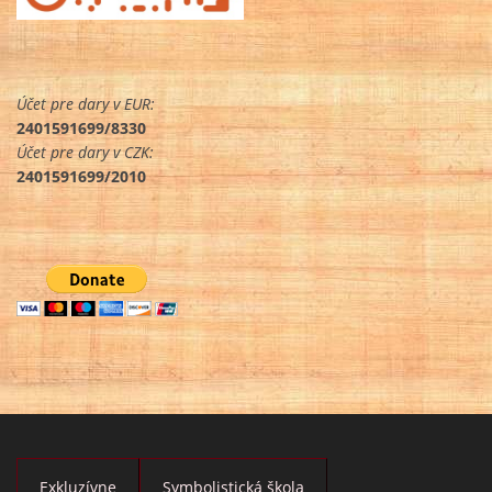
Účet pre dary v EUR:
2401591699/8330
Účet pre dary v CZK:
2401591699/2010
Exkluzívne
Symbolistická škola