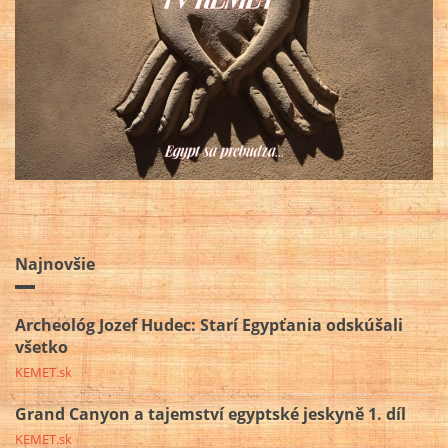
Najnovšie
Archeológ Jozef Hudec: Starí Egypťania odskúšali
všetko
KEMET.sk
Grand Canyon a tajemství egyptské jeskyně 1. díl
KEMET.sk