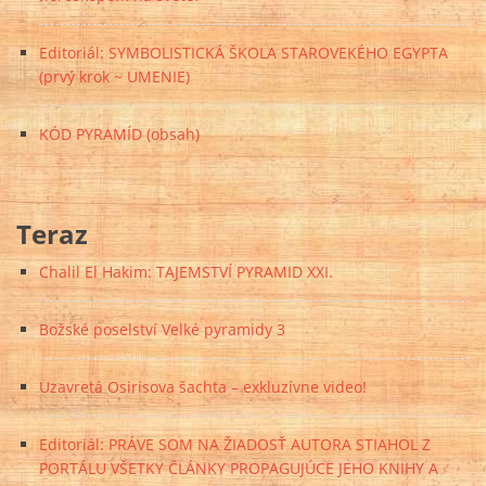
Editoriál: SYMBOLISTICKÁ ŠKOLA STAROVEKÉHO EGYPTA
(prvý krok ~ UMENIE)
KÓD PYRAMÍD (obsah)
Teraz
Chalil El Hakim: TAJEMSTVÍ PYRAMID XXI.
Božské poselství Velké pyramidy 3
Uzavretá Osirisova šachta – exkluzívne video!
Editoriál: PRÁVE SOM NA ŽIADOSŤ AUTORA STIAHOL Z
PORTÁLU VŠETKY ČLÁNKY PROPAGUJÚCE JEHO KNIHY A