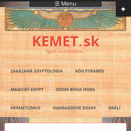
☰ Menu
Skočiť na hlavný obsah
KEMET
sk
▲
Egypt sa prebúdza...
ZAKÁZANÁ EGYPTOLÓGIA
KÓD PYRAMÍD
MAGICKÝ EGYPT
OKOM BOHA HÓRA
HERMETIZMUS
SMARAGDOVÉ DOSKY
KRÁLI