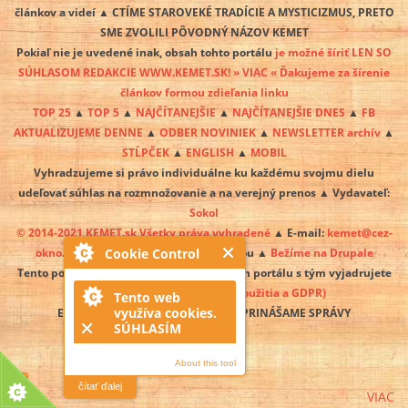
článkov a videí ▲ CTÍME STAROVEKÉ TRADÍCIE A MYSTICIZMUS, PRETO
SME ZVOLILI PÔVODNÝ NÁZOV KEMET
Pokiaľ nie je uvedené inak, obsah tohto portálu
je možné šíriť LEN SO
SÚHLASOM REDAKCIE WWW.KEMET.SK! » VIAC « Ďakujeme za šírenie
článkov formou zdieľania linku
TOP 25
▲
TOP 5
▲
NAJČÍTANEJŠIE
▲
NAJČÍTANEJŠIE DNES
▲
FB
AKTUALIZUJEME DENNE
▲
ODBER NOVINIEK
▲
NEWSLETTER archív
▲
STĹPČEK
▲
ENGLISH
▲
MOBIL
Vyhradzujeme si právo individuálne ku každému svojmu dielu
udeľovať súhlas na rozmnožovanie a na verejný prenos ▲ Vydavateľ:
Sokol
© 2014-2021 KEMET.sk Všetky práva vyhradené
▲ E-mail:
kemet@cez-
okno.net
▲ Neprešlo jazykovou úpravou ▲
Bežíme na Drupale
Cookie Control
Tento portál využíva
» cookies
. Používaním portálu s tým vyjadrujete
súhlas
» VIAC
(» Podmienky použitia a GDPR)
Tento web
využíva cookies.
EGYPT SA PREBÚDZA A MY O TOM PRINÁŠAME SPRÁVY
SÚHLASÍM
About this tool
čítať ďalej
VIAC