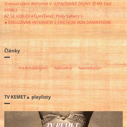
Znovuzrození Alchymie V. (UTAJOVANÉ DEJINY ZEME časť
XXXXI.)
AŽ SE VZBUDÍ ATLANŤANÉ: Písky Sahary II.
►EXKLUZÍVNE INTERVIEW S ERICHOM VON DÄNIKENOM
Články
Predchádzajúci
Náhodný
Nasledujúci
TV KEMET▲ playlisty