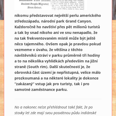
nikomu představovat největší perlu amerického
středozápadu, národní park Grand Canyon.
Každoročně ho navštíví přes pět milionů turistů
a tak by snad nikoho ani ve snu nenapadlo, že
na tak frekventovaném místě může být ještě
něco tajemného. Ovšem opak je pravdou pokud
vezmeme v úvahu, že většina z těchto
návštěvníků stráví v parku průměrně tři hodiny
a to na několika vyhlídkách především na jižní
straně (South rim). Další skutečností je, že
obrovská část území je nepřístupná, velice málo
prozkoumaná a na některé lokality je dokonce
“zakázaný“ vstup jak pro turisty, tak i pro
samotné zaměstnance parku.
No a nakonec nelze přehlédnout také fakt, že po
stovky let zde mají svou posvátnou půdu indiánské