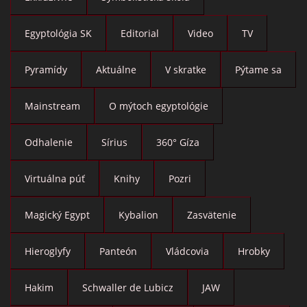
Egyptológia SK
Editorial
Video
TV
Pyramídy
Aktuálne
V skratke
Pýtame sa
Mainstream
O mýtoch egyptológie
Odhalenie
Sírius
360° Gíza
Virtuálna púť
Knihy
Pozri
Magický Egypt
Kybalion
Zasvätenie
Hieroglyfy
Panteón
Vládcovia
Hrobky
Hakim
Schwaller de Lubicz
JAW