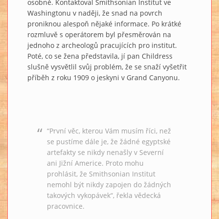
osobně. Kontaktoval Smithsonian Institut ve
Washingtonu v naději, že snad na povrch
proniknou alespoň nějaké informace. Po krátké
rozmluvě s operátorem byl přesměrován na
jednoho z archeologů pracujících pro institut.
Poté, co se žena představila, jí pan Childress
slušně vysvětlil svůj problém, že se snaží vyšetřit
příběh z roku 1909 o jeskyni v Grand Canyonu.
“První věc, kterou Vám musím říci, než
se pustíme dále je, že žádné egyptské
artefakty se nikdy nenašly v Severní
ani Jižní Americe. Proto mohu
prohlásit, že Smithsonian Institut
nemohl být nikdy zapojen do žádných
takových vykopávek“, řekla vědecká
pracovnice.