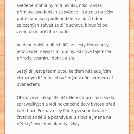
svedené mohla by míti účinku, nikoliv však
přímluva svedených za svůdce. Krátce a na věky
potrestáni jsou padlí andělé a z obrů lidmi
zplozených stávají se zlí duchové, bloudící po
zemi až do příštího soudu.
Ve dvou dalších dílech líčí se cesty Henochovy,
jenž veden nejvyššími duchy, odkrývá tajemství
přírody, vesmíru, dobra a zla.
Šestý díl jest předmluvou ke třem následujícím
obrazným líčením, obsaženým v díle sedmém až
dvanáctém:
Obraz první: (kap. 38–44): Henoch prochází světy
spravedlivých a vidi nekonečné davy bytostí před
tváří boží. Poznává síly Páně, personifikované
čtveřicí andělů a poznává sílu slova a jména na
něž slyší všechny planety i živly.