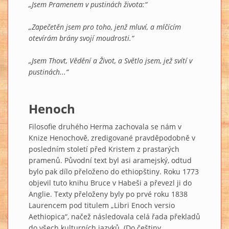
„Jsem Pramenem v pustinách života:“
„Zapečetěn jsem pro toho, jenž mluví, a mlčícím
otevírám brány svojí moudrosti.“
„Jsem Thovt, Vědění a Život, a Světlo jsem, jež svítí v
pustinách...“
Henoch
Filosofie druhého Herma zachovala se nám v
Knize Henochově, zredigované pravděpodobně v
posledním století před Kristem z prastarých
pramenů. Původní text byl asi aramejský, odtud
bylo pak dílo přeloženo do ethiopštiny. Roku 1773
objevil tuto knihu Bruce v Habeši a převezl ji do
Anglie. Texty přeloženy byly po prvé roku 1838
Laurencem pod titulem „Libri Enoch versio
Aethiopica“, načež následovala celá řada překladů
do všech kulturních jazyků. (Do češtiny