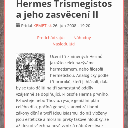
Hermes Trismegistos
a jeho zasvěcení II
Pridal
KEMET.sk
26. jún 2008 - 19:20
Predchádzajúci
Náhodný
Nasledujúci
Učení tří zmíněných Hermů
jakožto celek nazýváme
hermetismem, nebo filosofií
hermetickou. Analogicky podle
tří proroků, kteří ji hlásali, dala
by se tato děliti na tři samostatné oddíly
vzájemně se doplňující. Filosofie Herma prvního,
Ezhovteje nebo Thovta, rýsuje geniální plán
celého díla, počíná genesí, stanoví základní
zákony dění a tvoří ideu isiasmu, do níž vloženy
jsou estetické a morální prvky takové hloubky, že
až dosud všechna nově vzniklá náboženstva z