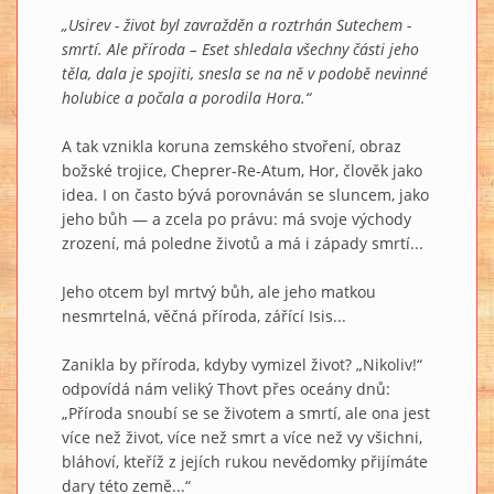
„Usirev - život byl zavražděn a roztrhán Sutechem -
smrtí. Ale příroda – Eset shledala všechny části jeho
těla, dala je spojiti, snesla se na ně v podobě nevinné
holubice a počala a porodila Hora.“
A tak vznikla koruna zemského stvoření, obraz
božské trojice, Cheprer-Re-Atum, Hor, člověk jako
idea. I on často bývá porovnáván se sluncem, jako
jeho bůh — a zcela po právu: má svoje východy
zrození, má poledne životů a má i západy smrtí...
Jeho otcem byl mrtvý bůh, ale jeho matkou
nesmrtelná, věčná příroda, zářící Isis...
Zanikla by příroda, kdyby vymizel život? „Nikoliv!“
odpovídá nám veliký Thovt přes oceány dnů:
„Příroda snoubí se se životem a smrtí, ale ona jest
více než život, více než smrt a více než vy všichni,
bláhoví, kteříž z jejích rukou nevědomky přijímáte
dary této země...“