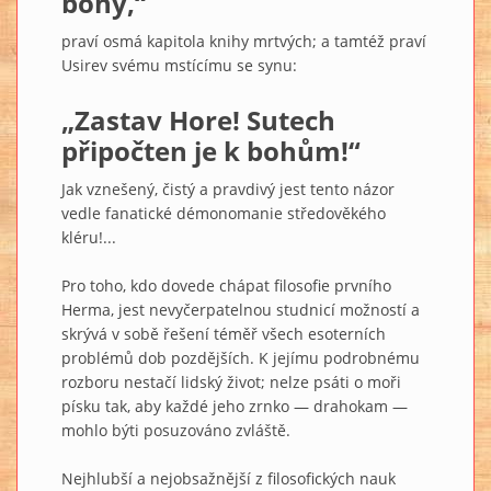
bohy,“
praví osmá kapitola knihy mrtvých; a tamtéž praví
Usirev svému mstícímu se synu:
„Zastav Hore! Sutech
připočten je k bohům!“
Jak vznešený, čistý a pravdivý jest tento názor
vedle fanatické démonomanie středověkého
kléru!...
Pro toho, kdo dovede chápat filosofie prvního
Herma, jest nevyčerpatelnou studnicí možností a
skrývá v sobě řešení téměř všech esoterních
problémů dob pozdějších. K jejímu podrobnému
rozboru nestačí lidský život; nelze psáti o moři
písku tak, aby každé jeho zrnko — drahokam —
mohlo býti posuzováno zvláště.
Nejhlubší a nejobsažnější z filosofických nauk