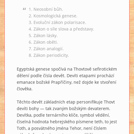
1. Neosobní bůh.
2. Kosmologická genese.
3. Evoluční zákon polarisace.
4. Zákon o síle slova a představy.
5. Zákon lásky.
6. Zákon oběti.
7. Zákon analogií.
8. Zákon periodicity.
Egyptská genese spočívá na Thovtově sefirotickém
dělení podle čísla devět. Devíti etapami prochází
emanace božské Prapříčiny, než dojde ke stvoření
člověka.
Těchto devět základních etap personifikuje Thovt
devíti bohy — tak zvaným božským devaterem.
Devítka, podle ternárního klíče, symbol vědění,
číselná hodnota hebrejského písmene teth, to jest
Toth, a posvátného jména Tehor, není číslem