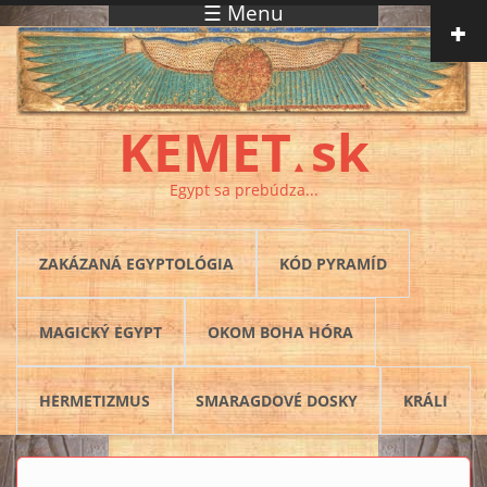
☰ Menu
Skočiť na hlavný obsah
KEMET
sk
▲
Egypt sa prebúdza...
ZAKÁZANÁ EGYPTOLÓGIA
KÓD PYRAMÍD
MAGICKÝ EGYPT
OKOM BOHA HÓRA
HERMETIZMUS
SMARAGDOVÉ DOSKY
KRÁLI