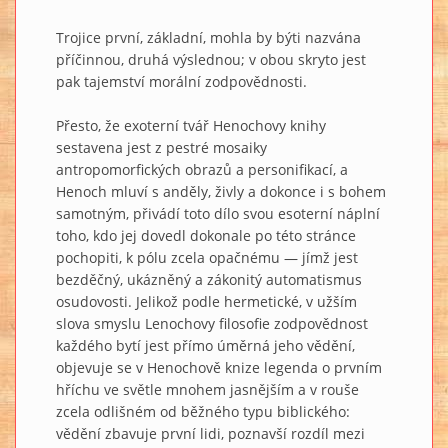
Trojice první, základní, mohla by býti nazvána
příčinnou, druhá výslednou; v obou skryto jest
pak tajemství morální zodpovědnosti.
Přesto, že exoterní tvář Henochovy knihy
sestavena jest z pestré mosaiky
antropomorfických obrazů a personifikací, a
Henoch mluví s anděly, živly a dokonce i s bohem
samotným, přivádí toto dílo svou esoterní náplní
toho, kdo jej dovedl dokonale po této stránce
pochopiti, k pólu zcela opačnému — jímž jest
bezděčný, ukázněný a zákonitý automatismus
osudovosti. Jelikož podle hermetické, v užším
slova smyslu Lenochovy filosofie zodpovědnost
každého bytí jest přímo úměrná jeho vědění,
objevuje se v Henochově knize legenda o prvním
hříchu ve světle mnohem jasnějším a v rouše
zcela odlišném od běžného typu biblického:
vědění zbavuje první lidi, poznavší rozdíl mezi