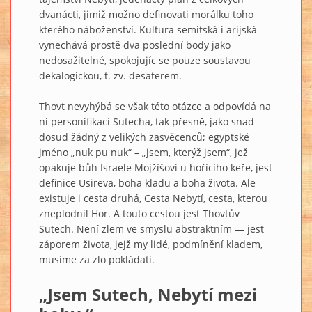
dvanácti, jimiž možno definovati morálku toho
kterého náboženství. Kultura semitská i arijská
vynechává prostě dva poslední body jako
nedosažitelné, spokojujíc se pouze soustavou
dekalogickou, t. zv. desaterem.
Thovt nevyhýbá se však této otázce a odpovídá na
ni personifikací Sutecha, tak přesně, jako snad
dosud žádný z velikých zasvěcenců; egyptské
jméno „nuk pu nuk“ – „jsem, kterýž jsem“, jež
opakuje bůh Israele Mojžíšovi u hořícího keře, jest
definice Usireva, boha kladu a boha života. Ale
existuje i cesta druhá, Cesta Nebytí, cesta, kterou
zneplodnil Hor. A touto cestou jest Thovtův
Sutech. Není zlem ve smyslu abstraktním — jest
záporem života, jejž my lidé, podmínění kladem,
musíme za zlo pokládati.
„Jsem Sutech, Nebytí mezi