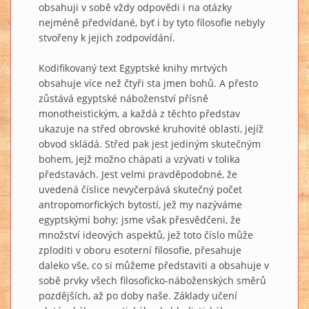
obsahuji v sobě vždy odpovědi i na otázky
nejméně předvídané, byť i by tyto filosofie nebyly
stvořeny k jejich zodpovídání.
Kodifikovaný text Egyptské knihy mrtvých
obsahuje více než čtyři sta jmen bohů. A přesto
zůstává egyptské náboženství přísně
monotheistickým, a každá z těchto představ
ukazuje na střed obrovské kruhovité oblasti, jejíž
obvod skládá. Střed pak jest jediným skutečným
bohem, jejž možno chápati a vzývati v tolika
představách. Jest velmi pravděpodobné, že
uvedená číslice nevyčerpává skutečný počet
antropomorfických bytostí, jež my nazýváme
egyptskými bohy; jsme však přesvědčeni, že
množství ideových aspektů, jež toto číslo může
zploditi v oboru esoterní filosofie, přesahuje
daleko vše, co si můžeme představiti a obsahuje v
sobě prvky všech filosoficko-náboženských směrů
pozdějších, až po doby naše. Základy učení