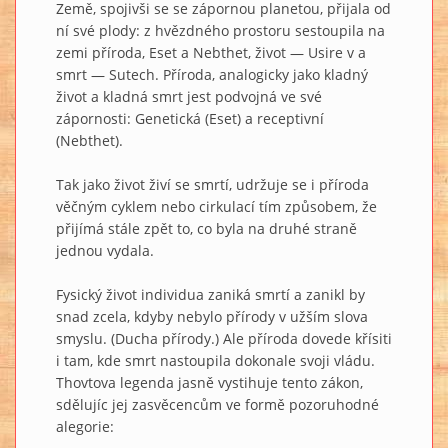
Země, spojivši se se zápornou planetou, přijala od
ní své plody: z hvězdného prostoru sestoupila na
zemi příroda, Eset a Nebthet, život — Usire v a
smrt — Sutech. Příroda, analogicky jako kladný
život a kladná smrt jest podvojná ve své
zápornosti: Genetická (Eset) a receptivní
(Nebthet).
Tak jako život živí se smrtí, udržuje se i příroda
věčným cyklem nebo cirkulací tím způsobem, že
přijímá stále zpět to, co byla na druhé straně
jednou vydala.
Fysický život individua zaniká smrtí a zanikl by
snad zcela, kdyby nebylo přírody v užším slova
smyslu. (Ducha přírody.) Ale příroda dovede křísiti
i tam, kde smrt nastoupila dokonale svoji vládu.
Thovtova legenda jasně vystihuje tento zákon,
sdělujíc jej zasvěcencům ve formě pozoruhodné
alegorie: