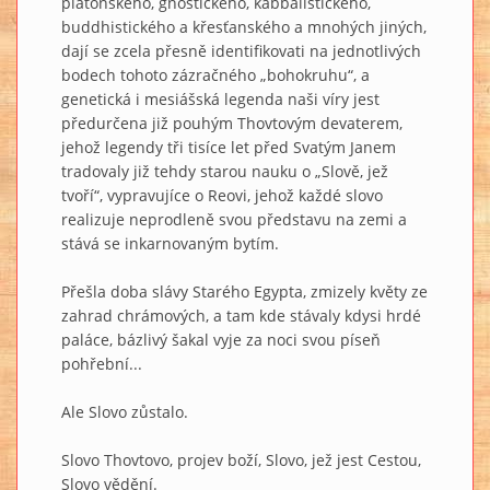
platónského, gnostického, kabbalistického,
buddhistického a křesťanského a mnohých jiných,
dají se zcela přesně identifikovati na jednotlivých
bodech tohoto zázračného „bohokruhu“, a
genetická i mesiášská legenda naši víry jest
předurčena již pouhým Thovtovým devaterem,
jehož legendy tři tisíce let před Svatým Janem
tradovaly již tehdy starou nauku o „Slově, jež
tvoří“, vypravujíce o Reovi, jehož každé slovo
realizuje neprodleně svou představu na zemi a
stává se inkarnovaným bytím.
Přešla doba slávy Starého Egypta, zmizely květy ze
zahrad chrámových, a tam kde stávaly kdysi hrdé
paláce, bázlivý šakal vyje za noci svou píseň
pohřební...
Ale Slovo zůstalo.
Slovo Thovtovo, projev boží, Slovo, jež jest Cestou,
Slovo vědění.