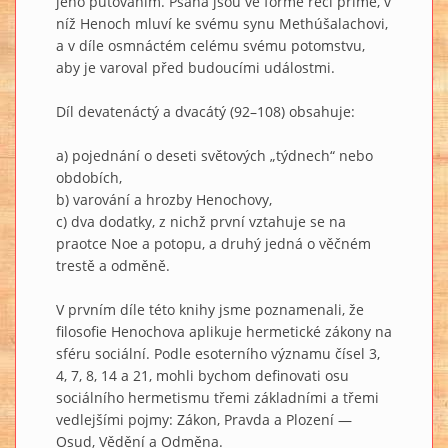
jeho putováním. Psána jsou ve formě řeči přímé, v
níž Henoch mluví ke svému synu Methúšalachovi,
a v díle osmnáctém celému svému potomstvu,
aby je varoval před budoucími událostmi.
Díl devatenáctý a dvacátý (92–108) obsahuje:
a) pojednání o deseti světových „týdnech“ nebo
obdobích,
b) varování a hrozby Henochovy,
c) dva dodatky, z nichž první vztahuje se na
praotce Noe a potopu, a druhý jedná o věčném
trestě a odměně.
V prvním díle této knihy jsme poznamenali, že
filosofie Henochova aplikuje hermetické zákony na
sféru sociální. Podle esoterního významu čísel 3,
4, 7, 8, 14 a 21, mohli bychom definovati osu
sociálního hermetismu třemi základními a třemi
vedlejšími pojmy: Zákon, Pravda a Plození —
Osud, Vědění a Odměna.