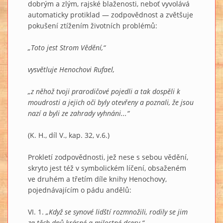
dobrým a zlým, rajské blaženosti, neboť vyvolává
automaticky protiklad — zodpovědnost a zvětšuje
pokušení ztížením životních problémů:
„Toto jest Strom Vědění,“
vysvětluje Henochovi Rufael,
„z něhož tvoji prarodičové pojedli a tak dospěli k
moudrosti a jejich oči byly otevřeny a poznali, že jsou
nazí a byli ze zahrady vyhnáni...“
(K. H., díl V., kap. 32, v.6.)
Prokletí zodpovědnosti, jež nese s sebou vědění,
skryto jest též v symbolickém líčení, obsaženém
ve druhém a třetím díle knihy Henochovy,
pojednávajícím o pádu andělů:
VI. 1.
„Když se synové lidští rozmnožili, rodily se jim
za těch dnů krásné a milostné dcery.“