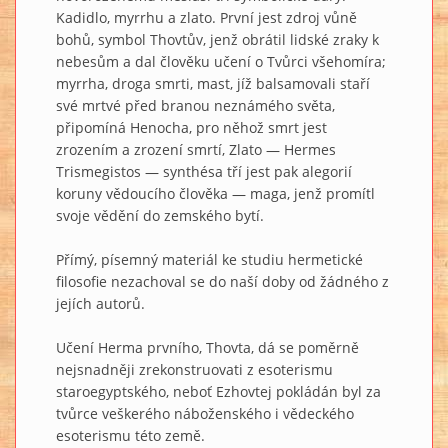
Kadidlo, myrrhu a zlato. První jest zdroj vůně
bohů, symbol Thovtův, jenž obrátil lidské zraky k
nebesům a dal člověku učení o Tvůrci všehomíra;
myrrha, droga smrti, mast, jíž balsamovali staří
své mrtvé před branou neznámého světa,
připomíná Henocha, pro něhož smrt jest
zrozením a zrození smrtí, Zlato — Hermes
Trismegistos — synthésa tří jest pak alegorií
koruny vědoucího člověka — maga, jenž promítl
svoje vědění do zemského bytí.
Přímý, písemný materiál ke studiu hermetické
filosofie nezachoval se do naší doby od žádného z
jejích autorů.
Učení Herma prvního, Thovta, dá se poměrně
nejsnadněji zrekonstruovati z esoterismu
staroegyptského, neboť Ezhovtej pokládán byl za
tvůrce veškerého náboženského i vědeckého
esoterismu této země.