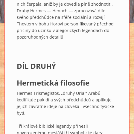
nich čerpala, aniž by je dovedla plně zhodnotiti.
Druhý Hermes — Henoch — zpracovává dílo
svého předchůdce na sféře sociální a rozvíjí
Thovtem v bohu Horovi personifikovaný přechod
příčiny do účinku v alegorických legendách do
pozoruhodných detailů.
DÍL DRUHÝ
Hermetická filosofie
Hermes Trismegistos, „druhý Uriai“ Arabů
kodifikuje pak díla svých předchůdců a aplikuje
jejich závratné ideje na člověka i všechno fysické
bytí.
Tři králové biblické legendy přinesli
novorozenému mesiáši tři symbolické dary: