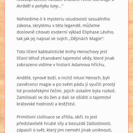
Asrâdêl o pohybu luny...“
Nehledíme-li k mysteriu osudovosti sexuálního
zákona, skrytému v této legendě, můžeme
doslovně citovati esoterní výklad Eliphase Léviho,
tak jak jej napsal ve svých „Dějinách Magie“:
Toto líčení kabbalistické knihy Henochovy jest
líčení téhož zhanobení tajemství vědy, které jinak
zobrazeno vidíme v historii Adamova hříchu.
Andělé, synové boží, o nichž mluví Henoch, byli
zasvěcenci magie a po svém pádu jí vyučili prostý
lid prostořekými řečmi. Jejich úskalím byla rozkoš.
Zamilovali se do žen a dali se ošiditi o tajemství
královské hodnosti a kněžství.
Primitivní civilisace se zřítila, obři, to jest
představitelé hrubé síly a bezuzdé žádostivosti,
zápasili o svět, který jim nemohl jinak uniknouti,