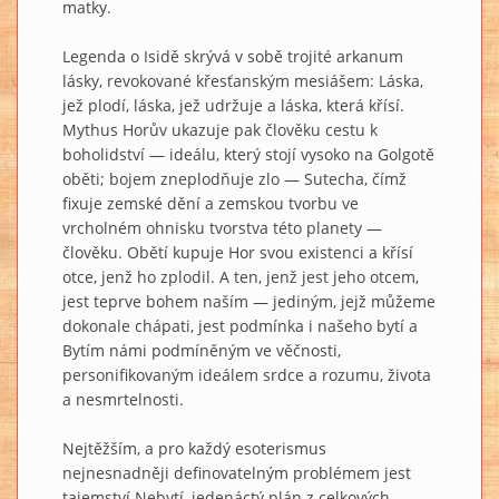
matky.
Legenda o Isidě skrývá v sobě trojité arkanum
lásky, revokované křesťanským mesiášem: Láska,
jež plodí, láska, jež udržuje a láska, která křísí.
Mythus Horův ukazuje pak člověku cestu k
boholidství — ideálu, který stojí vysoko na Golgotě
oběti; bojem zneplodňuje zlo — Sutecha, čímž
fixuje zemské dění a zemskou tvorbu ve
vrcholném ohnisku tvorstva této planety —
člověku. Obětí kupuje Hor svou existenci a křísí
otce, jenž ho zplodil. A ten, jenž jest jeho otcem,
jest teprve bohem naším — jediným, jejž můžeme
dokonale chápati, jest podmínka i našeho bytí a
Bytím námi podmíněným ve věčnosti,
personifikovaným ideálem srdce a rozumu, života
a nesmrtelnosti.
Nejtěžším, a pro každý esoterismus
nejnesnadněji definovatelným problémem jest
tajemství Nebytí, jedenáctý plán z celkových