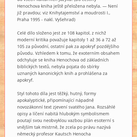
Henochova kniha ještě přeložena nebyla. — Není
již pravdou; viz Knihytajemství a moudrosti I.,
Praha 1995 - nakl. Vyšehrad)
Celé dílo složeno jest ze 108 kapitol, z nichž
moderní kritika považuje kapitoly 1 až 36 a 72 až
105 za původní, ostatní pak za apokryf pozdějšího
původu. Vzhledem k tomu, že exoterním obsahem
odchyluje se kniha Henochova od základních
biblických textů, nebyla pojata do sbírky
uznaných kanonických knih a prohlášena za
apokryf.
Styl tohoto díla jest těžký, hutný, formy
apokalyptické, připomínající nápadně
novozákonní text zjevení svatého Jana. Rozsáhlé
opisy a líčení nabitá hlubokým symbolismem
poutají svou neobvyklou vazbou plán esoterní s
vnějším tak mistrně, že zcela po právu nazývá
německý profesor Kautsch Henocha