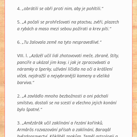
4.
„obrátili se obři proti nim, aby je pohltili.“
5.
„A počali se prohřešovati na ptactvu, zvěři, plazech
a rybách a maso mezi sebou požírati a krev píti.“
6.
„Tu žalovala země na tyto nespravedlivé.“
VIII. l.
„Azâzêl učil lidi zhotovovati meče, zbraně, štíty,
pancíře a ukázal jim kovy, i jak je zpracovávati a
náramky a šperky, užívání líčidla na oči a krášlení
víček, nejdražší a nejvybranější kameny a všeliká
barviva.“
2.
„A zavládlo mnoho bezbožnosti a oni páchali
smilstvo, dostali se na scestí a všechno jejich konání
bylo špatné.“
3.
„Amêzârâk učil zaklínání a řezání kořínků,
Armârôs rozvazování přísah a zaklínání, Baraqâl
hvězdopravectví, Kôkâbêl znakům, Temêl astrologii a