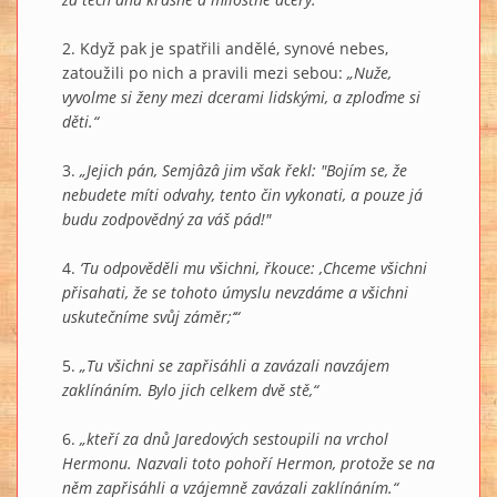
2. Když pak je spatřili andělé, synové nebes,
zatoužili po nich a pravili mezi sebou:
„Nuže,
vyvolme si ženy mezi dcerami lidskými, a zploďme si
děti.“
3.
„Jejich pán, Semjâzâ jim však řekl: "Bojím se, že
nebudete míti odvahy, tento čin vykonati, a pouze já
budu zodpovědný za váš pád!"
4.
‘Tu odpověděli mu všichni, řkouce: ‚Chceme všichni
přisahati, že se tohoto úmyslu nevzdáme a všichni
uskutečníme svůj záměr;‘“
5.
„Tu všichni se zapřisáhli a zavázali navzájem
zaklínáním. Bylo jich celkem dvě stě,“
6.
„kteří za dnů Jaredových sestoupili na vrchol
Hermonu. Nazvali toto pohoří Hermon, protože se na
něm zapřisáhli a vzájemně zavázali zaklínáním.“