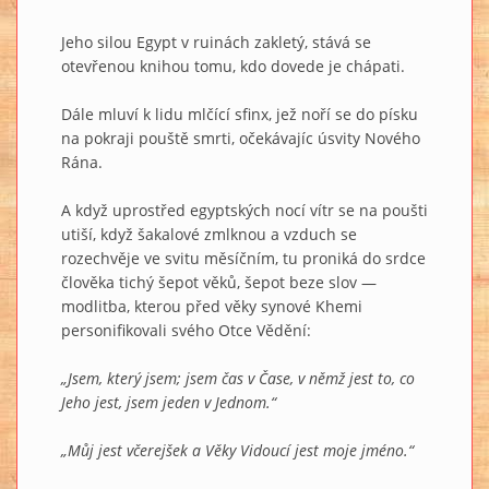
Jeho silou Egypt v ruinách zakletý, stává se
otevřenou knihou tomu, kdo dovede je chápati.
Dále mluví k lidu mlčící sfinx, jež noří se do písku
na pokraji pouště smrti, očekávajíc úsvity Nového
Rána.
A když uprostřed egyptských nocí vítr se na poušti
utiší, když šakalové zmlknou a vzduch se
rozechvěje ve svitu měsíčním, tu proniká do srdce
člověka tichý šepot věků, šepot beze slov —
modlitba, kterou před věky synové Khemi
personifikovali svého Otce Vědění:
„Jsem, který jsem; jsem čas v Čase, v němž jest to, co
Jeho jest, jsem jeden v Jednom.“
„Můj jest včerejšek a Věky Vidoucí jest moje jméno.“