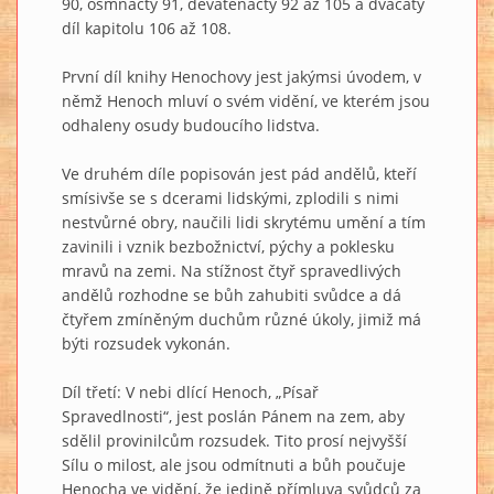
90, osmnáctý 91, devatenáctý 92 až 105 a dvacátý
díl kapitolu 106 až 108.
První díl knihy Henochovy jest jakýmsi úvodem, v
němž Henoch mluví o svém vidění, ve kterém jsou
odhaleny osudy budoucího lidstva.
Ve druhém díle popisován jest pád andělů, kteří
smísivše se s dcerami lidskými, zplodili s nimi
nestvůrné obry, naučili lidi skrytému umění a tím
zavinili i vznik bezbožnictví, pýchy a poklesku
mravů na zemi. Na stížnost čtyř spravedlivých
andělů rozhodne se bůh zahubiti svůdce a dá
čtyřem zmíněným duchům různé úkoly, jimiž má
býti rozsudek vykonán.
Díl třetí: V nebi dlící Henoch, „Písař
Spravedlnosti“, jest poslán Pánem na zem, aby
sdělil provinilcům rozsudek. Tito prosí nejvyšší
Sílu o milost, ale jsou odmítnuti a bůh poučuje
Henocha ve vidění, že jedině přímluva svůdců za