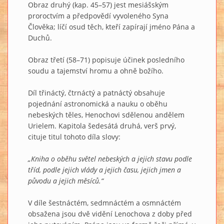
Obraz druhý (kap. 45–57) jest mesiášským
proroctvím a předpovědí vyvoleného Syna
Člověka; líčí osud těch, kteří zapírají jméno Pána a
Duchů.
Obraz třetí (58–71) popisuje účinek posledního
soudu a tajemství hromu a ohně božího.
Díl třináctý, čtrnáctý a patnáctý obsahuje
pojednání astronomická a nauku o oběhu
nebeských těles, Henochovi sdělenou andělem
Urielem. Kapitola šedesátá druhá, verš prvý,
cituje titul tohoto díla slovy:
„Kniha o oběhu světel nebeských a jejich stavu podle
tříd, podle jejich vlády a jejich času, jejich jmen a
původu a jejich měsíců.“
V díle šestnáctém, sedmnáctém a osmnáctém
obsažena jsou dvě vidění Lenochova z doby před