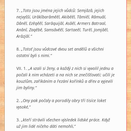
7.
„Toto jsou jména jejich vůdců: Semjâzâ, jejich
nejvyšší, Urâkîbarâmêêl, Akibêêl, Tâmiêl, Râmuâl,
Dânêl, Ezêqêêl, Sarâquijâl, Asâêl, Armers Batraal,
Anânî, Zaqêbê, Samsâvêêl, Sartaeêl, Turêl, Jomjâêl,
Arâzjâl.“
8.
„Totoť jsou vůdcové dvou set andělů a všichni
ostatní byli s nimi.“
VII. 1.
„A vzali si ženy, a každý z nich si vyvolil jednu a
počali k nim vcházeti a na nich se znečišťovati; učili je
kouzlům, zaříkáním a řezání kořínků a dřev a vyjevili
jim byliny.“
2.
„Ony pak počaly a porodily obry tři tisíce loket
vysoké,“
3.
„kteří strávili všechen výsledek lidské práce. Když
už jim lidé ničeho dáti nemohli,“