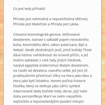
Co jest tedy příroda?
Příroda jest nehmotná a nepostižitelná Věčnost,
Příroda jest Mateřství a Příroda jest Láska.
Citovaná kosmologická genese, definovaná
devaterem, stanoví v základě pojem neosobního
boha, kosmického dění, zákon polarisace, Bytí a
Nebytí. Devět zbožněných jevů, jimiž božský Thovt
dává lidstvu nahlédnouti do úrovně příčin, a jež
možno vykládati z celé řady jiných hledisek,
nazývá egyptský esoterismus Malým devaterem,
na rozdíl od devatera, zvaného velké, jež jest již
prodloužením předchozí sféry na Hora jako ideu a
Hora jako bytí lidského. Horem počíná historie
člověka, který se obětuje jako zářící symbol
inkarnované lásky božské Isidy, obraz, jejž naše
doba personifikuje Marií ve svém nejvyšším,
nejčistším a nejvznešenějším poslání milující