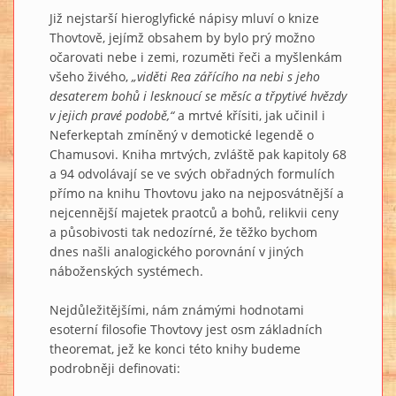
Již nejstarší hieroglyfické nápisy mluví o knize
Thovtově, jejímž obsahem by bylo prý možno
očarovati nebe i zemi, rozuměti řeči a myšlenkám
všeho živého,
„viděti Rea zářícího na nebi s jeho
desaterem bohů i lesknoucí se měsíc a třpytivé hvězdy
v jejich pravé podobě,“
a mrtvé křísiti, jak učinil i
Neferkeptah zmíněný v demotické legendě o
Chamusovi. Kniha mrtvých, zvláště pak kapitoly 68
a 94 odvolávají se ve svých obřadných formulích
přímo na knihu Thovtovu jako na nejposvátnější a
nejcennější majetek praotců a bohů, relikvii ceny
a působivosti tak nedozírné, že těžko bychom
dnes našli analogického porovnání v jiných
náboženských systémech.
Nejdůležitějšími, nám známými hodnotami
esoterní filosofie Thovtovy jest osm základních
theoremat, jež ke konci této knihy budeme
podrobněji definovati: