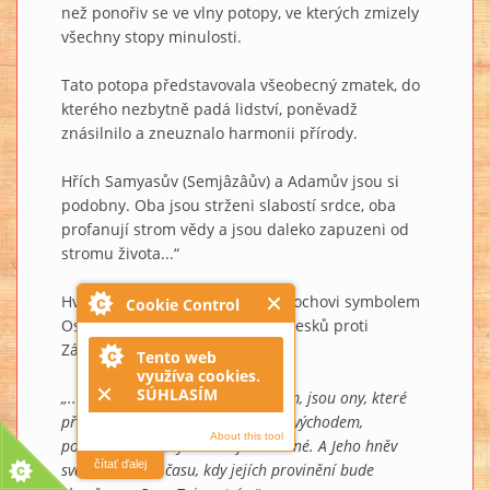
než ponořiv se ve vlny potopy, ve kterých zmizely
všechny stopy minulosti.
Tato potopa představovala všeobecný zmatek, do
kterého nezbytně padá lidství, poněvadž
znásilnilo a zneuznalo harmonii přírody.
Hřích Samyasův (Semjâzâův) a Adamův jsou si
podobny. Oba jsou strženi slabostí srdce, oba
profanují strom vědy a jsou daleko zapuzeni od
stromu života...“
Hvězdy našeho kosmu jsou Henochovi symbolem
Cookie Control
Osudu, jenž jest výsledkem poklesků proti
Zákonu:
Tento web
využíva cookies.
SÚHLASÍM
„... A hvězdy, jež se točí nad ohněm, jsou ony, které
přestoupily zákon boží před svým východem,
About this tool
poněvadž nepřišly v době jim určené. A Jeho hněv
čítať ďalej
svázal je až do času, kdy jejích provinění bude