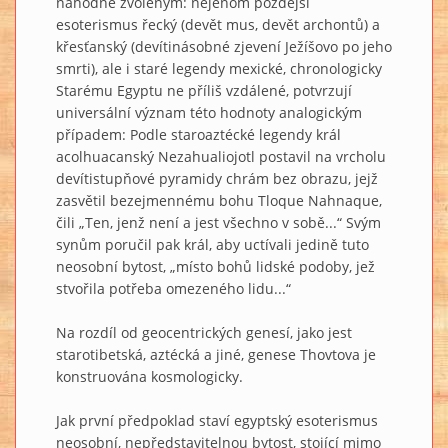
náhodně zvoleným: nejenom pozdější
esoterismus řecký (devět mus, devět archontů) a
křesťanský (devítinásobné zjevení Ježíšovo po jeho
smrti), ale i staré legendy mexické, chronologicky
Starému Egyptu ne příliš vzdálené, potvrzují
universální význam této hodnoty analogickým
případem: Podle staroaztécké legendy král
acolhuacanský Nezahualiojotl postavil na vrcholu
devítistupňové pyramidy chrám bez obrazu, jejž
zasvětil bezejmennému bohu Tloque Nahnaque,
čili „Ten, jenž není a jest všechno v sobě...“ Svým
synům poručil pak král, aby uctívali jedině tuto
neosobní bytost, „místo bohů lidské podoby, jež
stvořila potřeba omezeného lidu...“
Na rozdíl od geocentrických genesí, jako jest
starotibetská, aztécká a jiné, genese Thovtova je
konstruována kosmologicky.
Jak první předpoklad staví egyptský esoterismus
neosobní, nepředstavitelnou bytost, stojící mimo