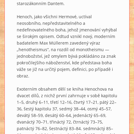
starozákonním Dantem.
Henoch, jako všichni Hermové, uctíval
neosobního, nepředstavitelného a
nedefinovatelného boha, jehož jmenování vyhýbal
se širokým opisem. Odtud vznikl nový, moderním
badatelem Max Müllerem zavedený výraz
„henotheismus“, na rozdíl od monotheismu —
jednobožství, jež omylem bývá pokládáno za znak
pokročilejšího náboženství, kde představa boha
váže se již na určitý pojem, definici, po případě i
obraz.
Exoterním obsahem dělí se kniha Henochova na
dvacet dílů, z nichž první zahrnuje v sobě kapitolu
1–5, druhý 6–11, třetí 12–16, čtvrtý 17–21, pátý 22–
36, šestý kapitolu 37, sedmý 38–44, osmý 45–57,
devátý 58–59, desátý 60–64, jedenáctý 65–69,
dvanáctý 70–71, třináctý 72, čtrnáctý 73–75,
patnáctý 76–82, šestnáctý 83–84. sedmnáctý 85–