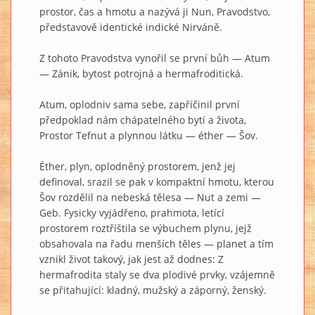
prostor, čas a hmotu a nazývá ji Nun, Pravodstvo,
představově identické indické Nirváně.
Z tohoto Pravodstva vynořil se první bůh — Atum
— Zánik, bytost potrojná a hermafroditická.
Atum, oplodniv sama sebe, zapříčinil první
předpoklad nám chápatelného bytí a života,
Prostor Tefnut a plynnou látku — éther — Šov.
Éther, plyn, oplodněný prostorem, jenž jej
definoval, srazil se pak v kompaktní hmotu, kterou
Šov rozdělil na nebeská tělesa — Nut a zemi —
Geb. Fysicky vyjádřeno, prahmota, letící
prostorem roztříštila se výbuchem plynu, jejž
obsahovala na řadu menších těles — planet a tím
vznikl život takový, jak jest až dodnes: Z
hermafrodita staly se dva plodivé prvky, vzájemně
se přitahující: kladný, mužský a záporný, ženský.