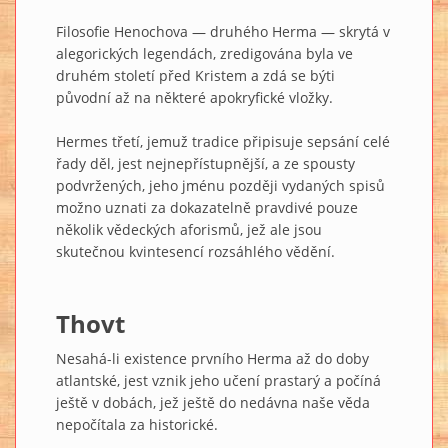
Filosofie Henochova — druhého Herma — skrytá v
alegorických legendách, zredigována byla ve
druhém století před Kristem a zdá se býti
původní až na některé apokryfické vložky.
Hermes třetí, jemuž tradice připisuje sepsání celé
řady děl, jest nejnepřístupnější, a ze spousty
podvržených, jeho jménu později vydaných spisů
možno uznati za dokazatelně pravdivé pouze
několik vědeckých aforismů, jež ale jsou
skutečnou kvintesencí rozsáhlého vědění.
Thovt
Nesahá-li existence prvního Herma až do doby
atlantské, jest vznik jeho učení prastarý a počíná
ještě v dobách, jež ještě do nedávna naše věda
nepočítala za historické.