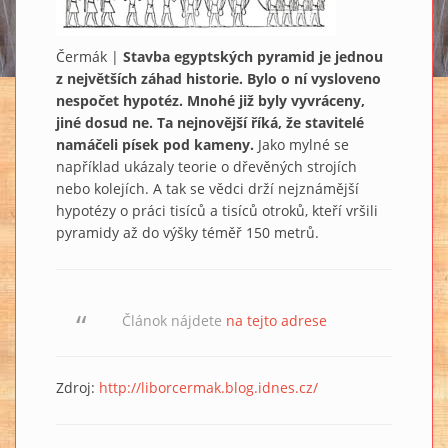
Čermák |
Stavba egyptských pyramid je jednou
z největších záhad historie. Bylo o ní vysloveno
nespočet hypotéz. Mnohé již byly vyvráceny,
jiné dosud ne. Ta nejnovější říká, že stavitelé
namáčeli písek pod kameny.
Jako mylné se
například ukázaly teorie o dřevěných strojích
nebo kolejích. A tak se vědci drží nejznámější
hypotézy o práci tisíců a tisíců otroků, kteří vršili
pyramidy až do výšky téměř 150 metrů.
Článok nájdete
na tejto adrese
Zdroj:
http://liborcermak.blog.idnes.cz/