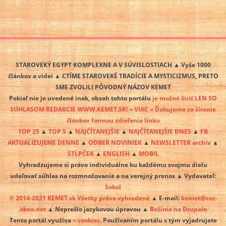
STAROVEKÝ EGYPT KOMPLEXNE A V SÚVISLOSTIACH ▲ Vyše 1000
článkov a videí ▲ CTÍME STAROVEKÉ TRADÍCIE A MYSTICIZMUS, PRETO
SME ZVOLILI PÔVODNÝ NÁZOV KEMET
Pokiaľ nie je uvedené inak, obsah tohto portálu
je možné šíriť LEN SO
SÚHLASOM REDAKCIE WWW.KEMET.SK! » VIAC « Ďakujeme za šírenie
článkov formou zdieľania linku
TOP 25
▲
TOP 5
▲
NAJČÍTANEJŠIE
▲
NAJČÍTANEJŠIE DNES
▲
FB
AKTUALIZUJEME DENNE
▲
ODBER NOVINIEK
▲
NEWSLETTER archív
▲
STĹPČEK
▲
ENGLISH
▲
MOBIL
Vyhradzujeme si právo individuálne ku každému svojmu dielu
udeľovať súhlas na rozmnožovanie a na verejný prenos ▲ Vydavateľ:
Sokol
© 2014-2021 KEMET.sk Všetky práva vyhradené
▲ E-mail:
kemet@cez-
okno.net
▲ Neprešlo jazykovou úpravou ▲
Bežíme na Drupale
Tento portál využíva
» cookies
. Používaním portálu s tým vyjadrujete