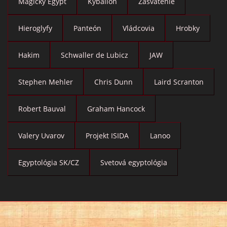
Magický Egypt
Kybalion
Zasvätenie
Hieroglyfy
Panteón
Vládcovia
Hrobky
Hakim
Schwaller de Lubicz
JAW
Stephen Mehler
Chris Dunn
Laird Scranton
Robert Bauval
Graham Hancock
Valery Uvarov
Projekt ISIDA
Lanoo
Egyptológia SK/CZ
Svetová egyptológia