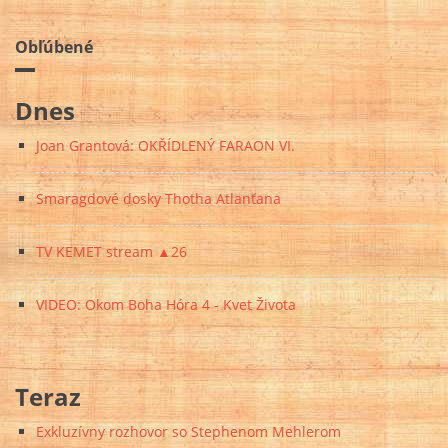
Obľúbené
Dnes
Joan Grantová: OKŘÍDLENÝ FARAON VI.
Smaragdové dosky Thotha Atlanťana
TV KEMET stream ▲26
VIDEO: Okom Boha Hóra 4 - Kvet Života
Teraz
Exkluzívny rozhovor so Stephenom Mehlerom