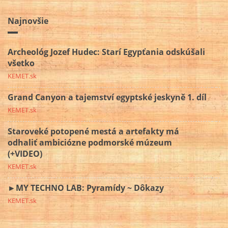
Najnovšie
Archeológ Jozef Hudec: Starí Egypťania odskúšali
všetko
KEMET.sk
Grand Canyon a tajemství egyptské jeskyně 1. díl
KEMET.sk
Staroveké potopené mestá a artefakty má
odhaliť ambiciózne podmorské múzeum
(+VIDEO)
KEMET.sk
►MY TECHNO LAB: Pyramídy ~ Dôkazy
KEMET.sk