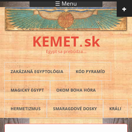
☰ Menu
Skočiť na hlavný obsah
KEMET
sk
▲
Egypt sa prebúdza...
ZAKÁZANÁ EGYPTOLÓGIA
KÓD PYRAMÍD
MAGICKÝ EGYPT
OKOM BOHA HÓRA
HERMETIZMUS
SMARAGDOVÉ DOSKY
KRÁLI