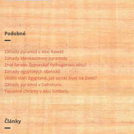
Podobné
Záhady pyramid v Abú Rawáš
Záhady Menkaureovy pyramidy
Znal faraón Šepseskaf Pythagorovu větu?
Záhady egyptských obelisků
Věděli staří Egypťané, jak vznikl život na Zemi?
Záhady pyramid v Dahshuru
Tajuplné chrámy v Abú Simbelu
Články