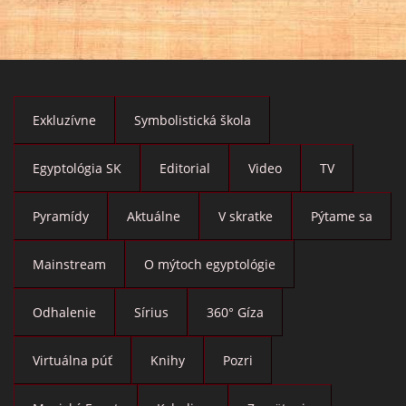
Exkluzívne
Symbolistická škola
Egyptológia SK
Editorial
Video
TV
Pyramídy
Aktuálne
V skratke
Pýtame sa
Mainstream
O mýtoch egyptológie
Odhalenie
Sírius
360° Gíza
Virtuálna púť
Knihy
Pozri