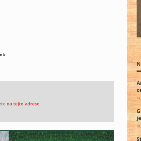
nok
N
A
o
K
ete
na tejto adrese
G
j
K
S