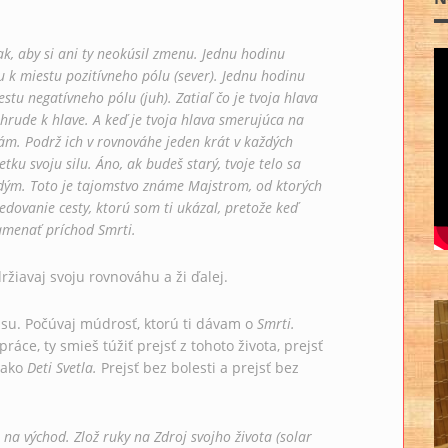
ak, aby si ani ty neokúsil zmenu. Jednu hodinu
 k miestu pozitívneho pólu (sever). Jednu hodinu
tu negatívneho pólu (juh). Zatiaľ čo je tvoja hlava
hrude k hlave. A keď je tvoja hlava smerujúca na
ám. Podrž ich v rovnováhe jeden krát v každých
ku svoju silu. Áno, ak budeš starý, tvoje telo sa
adým. Toto je tajomstvo známe Majstrom, od ktorých
dovanie cesty, ktorú som ti ukázal, pretože keď
amenať príchod Smrti.
ržiavaj svoju rovnováhu a ži ďalej.
asu. Počúvaj múdrosť, ktorú ti dávam o
Smrti.
áce, ty smieš túžiť prejsť z tohoto života, prejsť
ú ako
Deti Svetla.
Prejsť bez bolesti a prejsť bez
na východ. Zlož ruky na Zdroj svojho života (solar