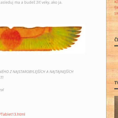
Kľ
asleduj ma a budeš žiť veky, ako ja.
S
S
Č
ÉHO Z NAJSTAROBYLEJŠÍCH A NAJTAJNEJŠÍCH
TI
T
eal
/Tablet13.html