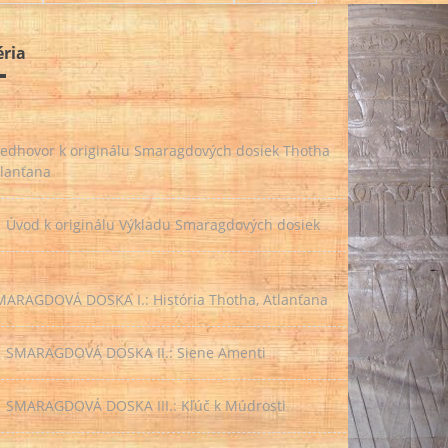
éria
redhovor k originálu Smaragdových dosiek Thotha
tlanťana
Úvod k originálu Výkladu Smaragdových dosiek
MARAGDOVÁ DOSKA I.: História Thotha, Atlanťana
SMARAGDOVÁ DOSKA II.: Siene Amenti
SMARAGDOVÁ DOSKA III.: Kľúč k Múdrosti