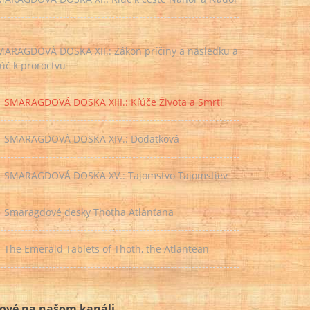
MARAGDOVÁ DOSKA XII.: Zákon príčiny a následku a
úč k proroctvu
SMARAGDOVÁ DOSKA XIII.: Kľúče Života a Smrti
SMARAGDOVÁ DOSKA XIV.: Dodatková
SMARAGDOVÁ DOSKA XV.: Tajomstvo Tajomstiev
Smaragdové desky Thotha Atlanťana
The Emerald Tablets of Thoth, the Atlantean
ové na našom kanáli