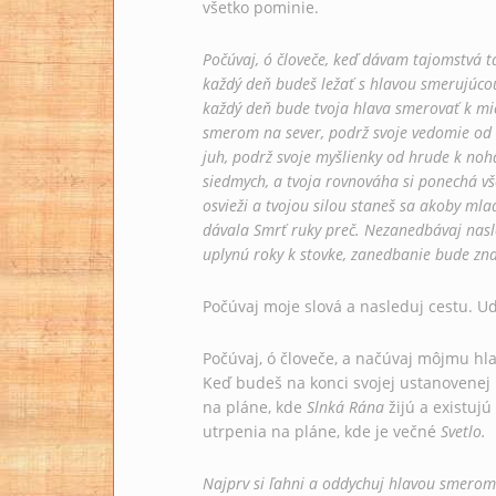
všetko pominie.
Počúvaj, ó človeče, keď dávam tajomstvá t
každý deň budeš ležať s hlavou smerujúcou
každý deň bude tvoja hlava smerovať k mies
smerom na sever, podrž svoje vedomie od 
juh, podrž svoje myšlienky od hrude k noh
siedmych, a tvoja rovnováha si ponechá všet
osvieži a tvojou silou staneš sa akoby ml
dávala Smrť ruky preč. Nezanedbávaj nasle
uplynú roky k stovke, zanedbanie bude zn
Počúvaj moje slová a nasleduj cestu. Ud
Počúvaj, ó človeče, a načúvaj môjmu hl
Keď budeš na konci svojej ustanovenej pr
na pláne, kde
Slnká Rána
žijú a existuj
utrpenia na pláne, kde je večné
Svetlo.
Najprv si ľahni a oddychuj hlavou smerom 