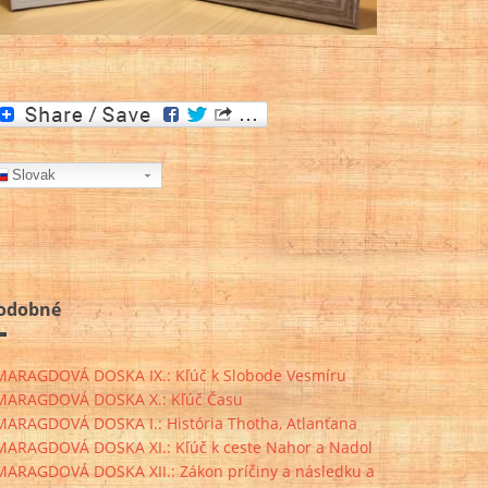
Slovak
odobné
MARAGDOVÁ DOSKA IX.: Kľúč k Slobode Vesmíru
MARAGDOVÁ DOSKA X.: Kľúč Času
MARAGDOVÁ DOSKA I.: História Thotha, Atlanťana
MARAGDOVÁ DOSKA XI.: Kľúč k ceste Nahor a Nadol
MARAGDOVÁ DOSKA XII.: Zákon príčiny a následku a