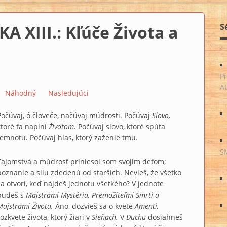
XIII.: Kľúče Života a
S
P
A
Náhodný
Nasledujúci
Počúvaj, ó človeče, načúvaj múdrosti. Počúvaj
Slovo,
ktoré ťa naplní
Životom.
Počúvaj slovo, ktoré spúta
temnotu. Počúvaj hlas, ktorý zaženie tmu.
S
Tajomstvá a múdrosť priniesol som svojim deťom;
poznanie a silu zdedenú od starších. Nevieš, že všetko
sa otvorí, keď nájdeš jednotu všetkého? V jednote
budeš s
Majstrami Mystéria, Premožiteľmi Smrti a
Majstrami Života.
Áno, dozvieš sa o kvete
Amenti,
rozkvete života, ktorý žiari v
Sieňach.
V
Duchu
dosiahneš