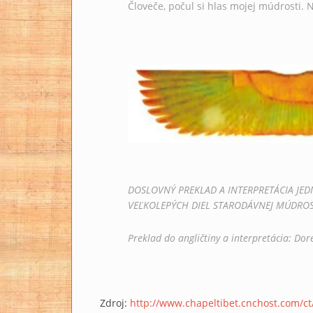
Človeče, počul si hlas mojej múdrosti. N
DOSLOVNÝ PREKLAD A INTERPRETÁCIA JEDN
VEĽKOLEPÝCH DIEL STARODÁVNEJ MÚDROS
Preklad do angličtiny a interpretácia: Dor
Zdroj:
http://www.chapeltibet.cnchost.com/ct