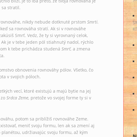
chlo blíži, je to iba preto, že tvoja rovnováha je
sa stratil.
j rovnováhe, nikdy nebude dotknuté prstom
Smrti.
S
keď sa rovnováha stratí. Ak si v rovnováhe
Kľ
zakúsiš Smrť. Vedz, že ty si vyrovnaný celok,
. Ak je v tebe jeden pól stiahnutý nadol, rýchlo
otom k tebe prichádza studená
Smrť,
a zmena
ta.
jomstvo obnovenia rovnováhy pólov. Všetko, čo
ota v svojich póloch.
tkých vecí, ktoré existujú a majú bytie na jej
 zo
Srdca Zeme,
pretože vo svojej forme ty si v
nováhu, potom sa priblížiš rovnováhe Zeme.
istovať, meniť svoju formu, len ak sa zmení aj
o planétou, udržiavajúc svoju formu, až kým
N