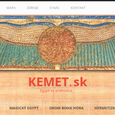
MAPA
ZDROJE
O NÁS
KONTAKT
KEMET
sk
▲
Egypt sa prebúdza...
MAGICKÝ EGYPT
OKOM BOHA HÓRA
HERMETIZ