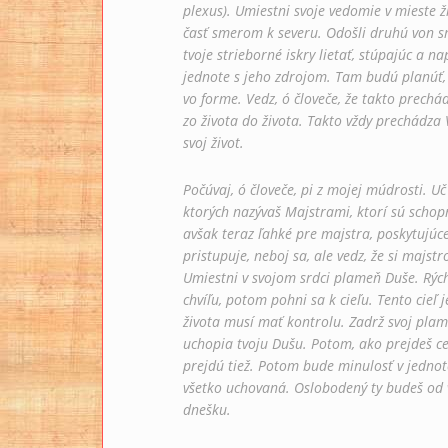
plexus). Umiestni svoje vedomie v mieste ž
časť smerom k severu. Odošli druhú von sm
tvoje strieborné iskry lietať, stúpajúc a n
jednote s jeho zdrojom. Tam budú planúť,
vo forme. Vedz, ó človeče, že takto prechá
zo života do života. Takto vždy prechádza 
svoj život.
Počúvaj, ó človeče, pi z mojej múdrosti. Uč
ktorých nazývaš Majstrami, ktorí sú schopn
avšak teraz ľahké pre majstra, poskytujúce
pristupuje, neboj sa, ale vedz, že si majst
Umiestni v svojom srdci plameň Duše. Rých
chvíľu, potom pohni sa k cieľu. Tento cieľ
života musí mať kontrolu. Zadrž svoj plam
uchopia tvoju Dušu. Potom, ako prejdeš c
prejdú tiež. Potom bude minulosť v jedn
všetko uchovaná. Oslobodený ty budeš od v
dnešku.