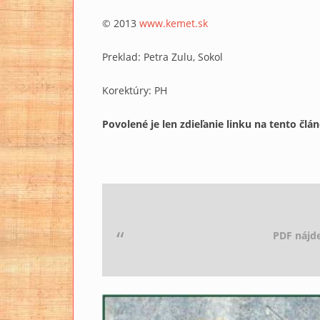
© 2013
www.kemet.sk
Preklad: Petra Zulu, Sokol
Korektúry: PH
Povolené je len zdieľanie linku na tento člá
PDF nájd