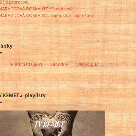
úč k proroctvu
MARAGDOVÁ DOSKA XIV.: Dodatková
MARAGDOVÁ DOSKA XV.: Tajomstvo Tajomstiev
lánky
Predchádzajúci
Náhodný
Nasledujúci
V KEMET▲ playlisty