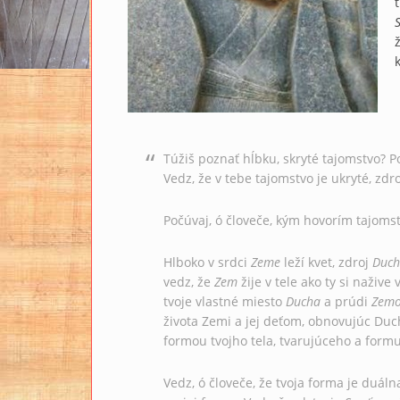
S
Túžiš poznať hĺbku, skryté tajomstvo? P
Vedz, že v tebe tajomstvo je ukryté, zdro
Počúvaj, ó človeče, kým hovorím tajoms
Hlboko v srdci
Zeme
leží kvet, zdroj
Duch
vedz, že
Zem
žije v tele ako ty si naživ
tvoje vlastné miesto
Ducha
a prúdi
Zem
života Zemi a jej deťom, obnovujúc Duc
formou tvojho tela, tvarujúceho a form
Vedz, ó človeče, že tvoja forma je duálna