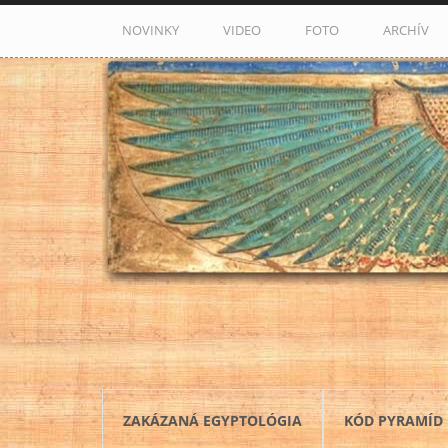
Skočiť na hlavný obsah
NOVINKY
VIDEO
FOTO
ARCHÍV
ZAKÁZANÁ EGYPTOLÓGIA
KÓD PYRAMÍD