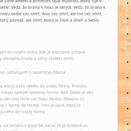
tie
Siene Amenti
a prinesieš späť múdrosť, ktorá žije v
vetle.
Vedz, že brána k moci je skrytá. Vedz, že brána k
životu vedie cez smrť. Áno, cez smrť, ale nie cez smrť,
ktorú poznáš, ale smrť, ktorá je život a oheň a
Svetlo.
S
(
ozri do svojho
srdca,
kde je poznanie pútané.
j všetkého života a zdroj všetkej smrti.
tvo, odhaľujem ti tajomstvo dávna.
a,
ktorý viaže všetko do svojej formy. Pretože
e v tebou samým tvorenej forme.
Kvet Života
je ako
ou
ako tvoj tečie cez tvoju formu; dávajúc zo
ha z formy do formy. Toto je
Duch,
ktorý je
ujúceho do svojej formy.
, vyrovnaná v polarite, zatiaľ čo je tvorená vo
S