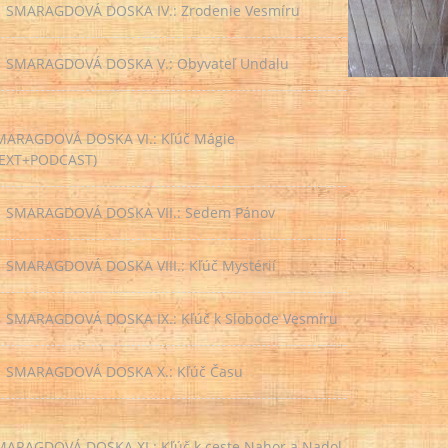
SMARAGDOVÁ DOSKA IV.: Zrodenie Vesmíru
SMARAGDOVÁ DOSKA V.: Obyvateľ Undalu
MARAGDOVÁ DOSKA VI.: Kľúč Mágie
TEXT+PODCAST)
SMARAGDOVÁ DOSKA VII.: Sedem Pánov
SMARAGDOVÁ DOSKA VIII.: Kľúč Mystérií
SMARAGDOVÁ DOSKA IX.: Kľúč k Slobode Vesmíru
SMARAGDOVÁ DOSKA X.: Kľúč Času
MARAGDOVÁ DOSKA XI.: Kľúč k ceste Nahor a Nadol