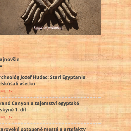
ajnovšie
rcheológ Jozef Hudec: Starí Egypťania
dskúšali všetko
EMET.sk
rand Canyon a tajemství egyptské
eskyně 1. díl
EMET.sk
taroveké potopené mestá a artefakty