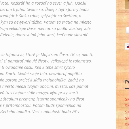
ivota. Rozkrúť ho a rozdeľ na sever a juh. Odošli
erom k juhu. Uvoľni sa. Ďalej z tejto formy budú
apredujúc k Slnku rána, splývajúc so Svetlom, v
 kým sa nevytvorí túžba. Potom sa vrátia na miesto
dzajú veľkolepé Duše, meniac sa podľa vlastnej vôle
Vtelenie, dobrovoľná jeho smrť, keď bude vlastniť
 sa tajomstvu, ktoré je Majstrom Času. Uč sa, ako tí,
í si pamätať minulé životy. Veľkolepé je tajomstvo,
 ti ovládanie času. Keď k tebe smrť rýchlo
rom Smrti. Uvoľni svoje telo, nevzdoruj napätiu.
lo potom preleť k sídlu trojuholníka. Zadrž na
P
 je miesto medzi tvojim obočím, miesto, kde pamäť
eň tu v tvojom sídle mozgu, kým prsty smrti
ez štádium premeny, istotne spomienky na život
S
ote s prítomnosťou. Potom bude spomienka na
S
šetkého úpadku. Veci z minulosti budú žiť v
S
S
S