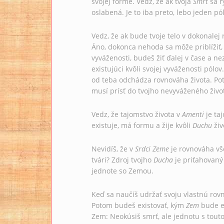
svojej forme. Vedz, že ak tvoja
Smrť
sa rý
oslabená. Je to iba preto, lebo jeden pól 
Vedz, že ak bude tvoje telo v dokonale
Áno, dokonca nehoda sa môže priblížiť, 
vyváženosti, budeš žiť ďalej v čase a ne
existujúci kvôli svojej vyváženosti pólov
od teba odchádza rovnováha života. P
musí prísť do tvojho nevyváženého živo
Vedz, že tajomstvo života v
Amenti
je ta
existuje, má formu a žije kvôli
Duchu
živ
Nevidíš, že v
Srdci Zeme
je rovnováha vše
tvári? Zdroj tvojho
Ducha
je priťahovaný
jednote so Zemou.
Keď sa naučíš udržať svoju vlastnú rov
Potom budeš existovať, kým
Zem
bude ex
Zem: Neokúsiš smrť, ale jednotu s tout