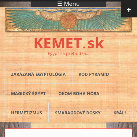
☰ Menu
Skočiť na hlavný obsah
KEMET
sk
▲
Egypt sa prebúdza...
ZAKÁZANÁ EGYPTOLÓGIA
KÓD PYRAMÍD
MAGICKÝ EGYPT
OKOM BOHA HÓRA
HERMETIZMUS
SMARAGDOVÉ DOSKY
KRÁLI