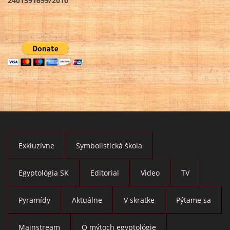
2401591699/2010
Exkluzívne
Symbolistická škola
Egyptológia SK
Editorial
Video
TV
Pyramídy
Aktuálne
V skratke
Pýtame sa
Mainstream
O mýtoch egyptológie