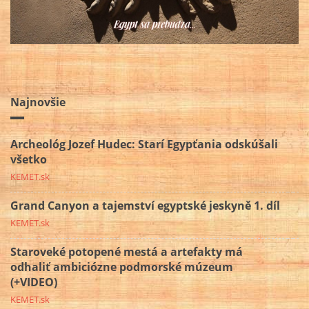
Najnovšie
Archeológ Jozef Hudec: Starí Egypťania odskúšali
všetko
KEMET.sk
Grand Canyon a tajemství egyptské jeskyně 1. díl
KEMET.sk
Staroveké potopené mestá a artefakty má
odhaliť ambiciózne podmorské múzeum
(+VIDEO)
KEMET.sk