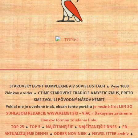
STAROVEKÝ EGYPT KOMPLEXNE A V SÚVISLOSTIACH ▲ Vyše 1000
článkov a videí ▲ CTÍME STAROVEKÉ TRADÍCIE A MYSTICIZMUS, PRETO
SME ZVOLILI PÔVODNÝ NÁZOV KEMET
Pokiaľ nie je uvedené inak, obsah tohto portálu
je možné šíriť LEN SO
SÚHLASOM REDAKCIE WWW.KEMET.SK! » VIAC « Ďakujeme za šírenie
článkov formou zdieľania linku
TOP 25
▲
TOP 5
▲
NAJČÍTANEJŠIE
▲
NAJČÍTANEJŠIE DNES
▲
FB
AKTUALIZUJEME DENNE
▲
ODBER NOVINIEK
▲
NEWSLETTER archív
▲