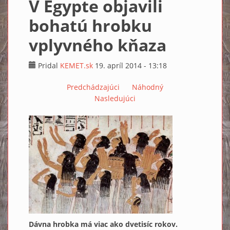
V Egypte objavili
bohatú hrobku
vplyvného kňaza
Pridal
KEMET.sk
19. apríl 2014 - 13:18
Predchádzajúci
Náhodný
Nasledujúci
Dávna hrobka má viac ako dvetisíc rokov.