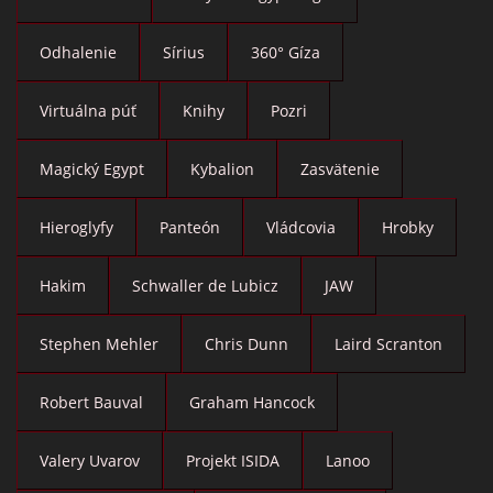
Odhalenie
Sírius
360° Gíza
Virtuálna púť
Knihy
Pozri
Magický Egypt
Kybalion
Zasvätenie
Hieroglyfy
Panteón
Vládcovia
Hrobky
Hakim
Schwaller de Lubicz
JAW
Stephen Mehler
Chris Dunn
Laird Scranton
Robert Bauval
Graham Hancock
Valery Uvarov
Projekt ISIDA
Lanoo