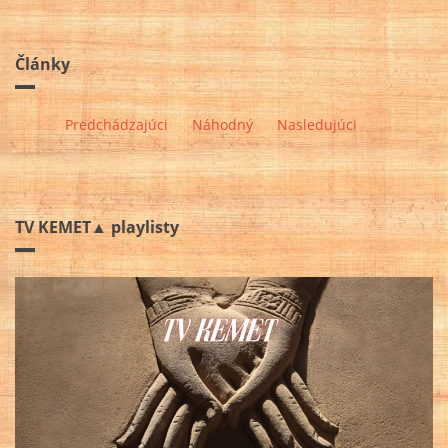
Články
Predchádzajúci
Náhodný
Nasledujúci
TV KEMET▲ playlisty