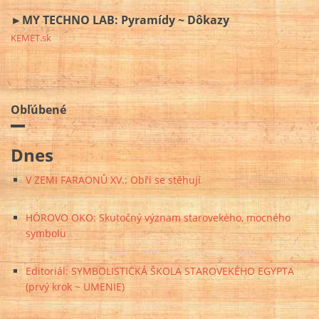
►MY TECHNO LAB: Pyramídy ~ Dôkazy
KEMET.sk
Obľúbené
Dnes
V ZEMI FARAONŮ XV.: Obři se stěhují
HÓROVO OKO: Skutočný význam starovekého, mocného
symbolu
Editoriál: SYMBOLISTICKÁ ŠKOLA STAROVEKÉHO EGYPTA
(prvý krok ~ UMENIE)