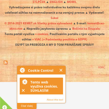
STĹPČEK
▲
ENGLISH
▲
MOBIL
Vyhradzujeme si právo individuálne ku každému svojmu dielu
udeľovať súhlas na rozmnožovanie a na verejný prenos ▲ Vydavateľ:
Sokol
© 2014-2021 KEMET.sk Všetky práva vyhradené
▲ E-mail:
kemet@cez-
okno.net
▲ Neprešlo jazykovou úpravou ▲
Bežíme na Drupale
Tento portál využíva
» cookies
. Používaním portálu s tým vyjadrujete
súhlas
» VIAC
(» Podmienky použitia a GDPR)
EGYPT SA PREBÚDZA A MY O TOM PRINÁŠAME SPRÁVY
VIAC
Cookie Control
Tento web
využíva cookies.
SÚHLASÍM
About this tool
čítať ďalej