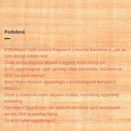
Podobné
V Olomouci našli vzácný fragment z mumie Ramesse II., jak se
tam dostal, nikdo neví
Českí archeológovia objavili v Egypte 4500-ročný čln
Čeští egyptologové opět vyrážejí mezi pyramidy. Můžeme se
těšit na nové objevy?
Nový objev českých egyptologů v archeologické koncesi v
Abúsíru
Českí a slovenskí vedci objavili hrobku neznámej egyptskej
kráľovnej
Památky v Egyptě trpí, ale výzkum ohrožuje spíš nedostatek
peněz, říká egyptolog Bárta
Co je to kyberegyptologie?