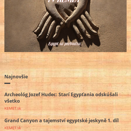
Najnovšie
Archeológ Jozef Hudec: Starí Egypťania odskúšali
všetko
KEMET.sk
Grand Canyon a tajemství egyptské jeskyně 1. díl
KEMET.sk