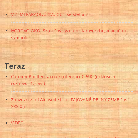
V ZEMI FARAONŮ XV.: Obři se stěhují
HÓROVO OKO: Skutočný význam starovekého, mocného
symbolu
Teraz
Carmen Boulterová na konferenci CPAK! (exklusivní
rozhovor 1. část)
Znovuzrození Alchymie III. (UTAJOVANÉ DEJINY ZEME časť
XXXIX.)
VIDEO