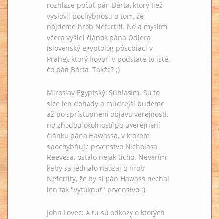
rozhlase počuť pán Bárta, ktorý tiež
vyslovil pochybnosti o tom, že
nájdeme hrob Nefertiti. No a myslím
včera vyšiel článok pána Odlera
(slovenský egyptológ pôsobiaci v
Prahe), ktorý hovorí v podstate to isté,
čo pán Bárta. Takže? ;)
Miroslav Egyptský: Súhlasím. Sú to
síce len dohady a múdrejší budeme
až po sprístupnení objavu verejnosti,
no zhodou okolností po uverejnení
článku pána Hawassa, v ktorom
spochybňuje prvenstvo Nicholasa
Reevesa, ostalo nejak ticho. Neverím,
keby sa jednalo naozaj o hrob
Nefertity, že by si pán Hawass nechal
len tak "vyfúknuť" prvenstvo :)
John Lovec: A tu sú odkazy o ktorých