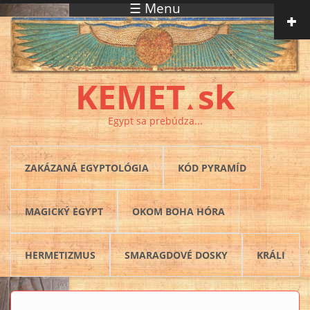
☰ Menu
Skočiť na hlavný obsah
KEMET
sk
▲
Egypt sa prebúdza...
ZAKÁZANÁ EGYPTOLÓGIA
KÓD PYRAMÍD
MAGICKÝ EGYPT
OKOM BOHA HÓRA
HERMETIZMUS
SMARAGDOVÉ DOSKY
KRÁLI