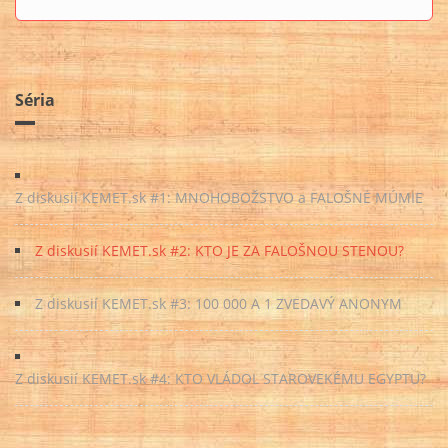
Séria
Z diskusií KEMET.sk #1: MNOHOBOŽSTVO a FALOŠNÉ MÚMIE
Z diskusií KEMET.sk #2: KTO JE ZA FALOŠNOU STENOU?
Z diskusií KEMET.sk #3: 100 000 A 1 ZVEDAVÝ ANONYM
Z diskusií KEMET.sk #4: KTO VLÁDOL STAROVEKÉMU EGYPTU?