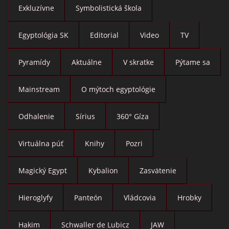
Exkluzívne
Symbolistická škola
Egyptológia SK
Editorial
Video
TV
Pyramídy
Aktuálne
V skratke
Pýtame sa
Mainstream
O mýtoch egyptológie
Odhalenie
Sírius
360° Gíza
Virtuálna púť
Knihy
Pozri
Magický Egypt
Kybalion
Zasvätenie
Hieroglyfy
Panteón
Vládcovia
Hrobky
Hakim
Schwaller de Lubicz
JAW