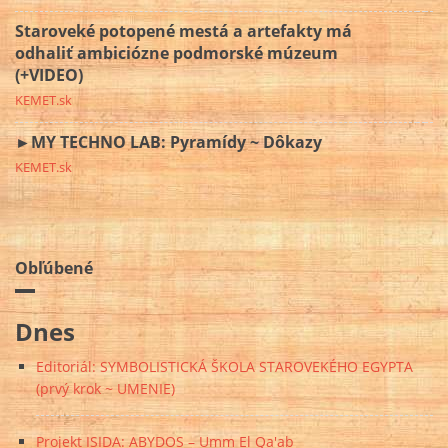
Staroveké potopené mestá a artefakty má
odhaliť ambiciózne podmorské múzeum
(+VIDEO)
KEMET.sk
►MY TECHNO LAB: Pyramídy ~ Dôkazy
KEMET.sk
Obľúbené
Dnes
Editoriál: SYMBOLISTICKÁ ŠKOLA STAROVEKÉHO EGYPTA
(prvý krok ~ UMENIE)
Projekt ISIDA: ABYDOS – Umm El Qa'ab