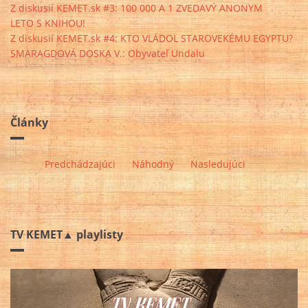
Z diskusií KEMET.sk #3: 100 000 A 1 ZVEDAVÝ ANONYM
LETO S KNIHOU!
Z diskusií KEMET.sk #4: KTO VLÁDOL STAROVEKÉMU EGYPTU?
SMARAGDOVÁ DOSKA V.: Obyvateľ Undalu
Články
Predchádzajúci
Náhodný
Nasledujúci
TV KEMET▲ playlisty