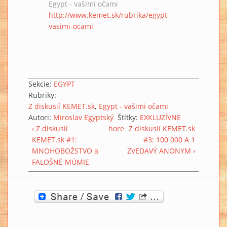
Egypt - vašimi očami
http://www.kemet.sk/rubrika/egypt-
vasimi-ocami
Sekcie:
EGYPT
Rubriky:
Z diskusií KEMET.sk
Egypt - vašimi očami
Autori:
Miroslav Egyptský
Štítky:
EXKLUZÍVNE
‹ Z diskusií
hore
Z diskusií KEMET.sk
KEMET.sk #1:
#3: 100 000 A 1
MNOHOBOŽSTVO a
ZVEDAVÝ ANONYM ›
FALOŠNÉ MÚMIE