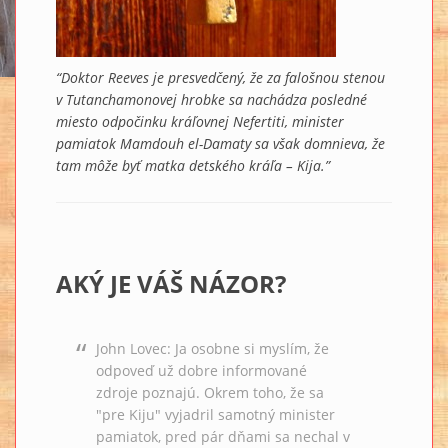
“Doktor Reeves je presvedčený, že za falošnou stenou
v Tutanchamonovej hrobke sa nachádza posledné
miesto odpočinku kráľovnej Nefertiti, minister
pamiatok Mamdouh el-Damaty sa však domnieva, že
tam môže byť matka detského kráľa – Kija.”
AKÝ JE VÁŠ NÁZOR?
John Lovec: Ja osobne si myslím, že
odpoveď už dobre informované
zdroje poznajú. Okrem toho, že sa
"pre Kiju" vyjadril samotný minister
pamiatok, pred pár dňami sa nechal v