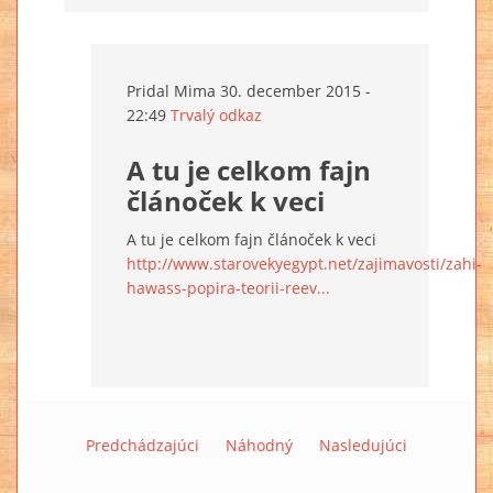
Pridal
Mima
30. december 2015 -
22:49
Trvalý odkaz
A tu je celkom fajn
článoček k veci
A tu je celkom fajn článoček k veci
http://www.starovekyegypt.net/zajimavosti/zahi-
hawass-popira-teorii-reev...
Predchádzajúci
Náhodný
Nasledujúci