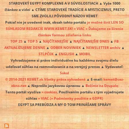
STAROVEKÝ EGYPT KOMPLEXNE A V SÚVISLOSTIACH ▲ Vyše 1000
článkov a videí ▲ CTÍME STAROVEKÉ TRADÍCIE A MYSTICIZMUS, PRETO
SME ZVOLILI PÔVODNÝ NÁZOV KEMET
Pokiaľ nie je uvedené inak, obsah tohto portálu
je možné šíriť LEN SO
SÚHLASOM REDAKCIE WWW.KEMET.SK! » VIAC « Ďakujeme za šírenie
článkov formou zdieľania linku
TOP 25
▲
TOP 5
▲
NAJČÍTANEJŠIE
▲
NAJČÍTANEJŠIE DNES
▲
FB
AKTUALIZUJEME DENNE
▲
ODBER NOVINIEK
▲
NEWSLETTER archív
▲
STĹPČEK
▲
ENGLISH
▲
MOBIL
Vyhradzujeme si právo individuálne ku každému svojmu dielu
udeľovať súhlas na rozmnožovanie a na verejný prenos ▲ Vydavateľ:
Sokol
© 2014-2021 KEMET.sk Všetky práva vyhradené
▲ E-mail:
kemet@cez-
okno.net
▲ Neprešlo jazykovou úpravou ▲
Bežíme na Drupale
Tento portál využíva
» cookies
. Používaním portálu s tým vyjadrujete
súhlas
» VIAC
(» Podmienky použitia a GDPR)
EGYPT SA PREBÚDZA A MY O TOM PRINÁŠAME SPRÁVY