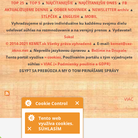
TOP 25
▲
TOP 5
▲
NAJČÍTANEJŠIE
▲
NAJČÍTANEJŠIE DNES
▲
FB
AKTUALIZUJEME DENNE
▲
ODBER NOVINIEK
▲
NEWSLETTER archív
▲
STĹPČEK
▲
ENGLISH
▲
MOBIL
Vyhradzujeme si právo individuálne ku každému svojmu dielu
udeľovať súhlas na rozmnožovanie a na verejný prenos ▲ Vydavateľ:
Sokol
© 2014-2021 KEMET.sk Všetky práva vyhradené
▲ E-mail:
kemet@cez-
okno.net
▲ Neprešlo jazykovou úpravou ▲
Bežíme na Drupale
Tento portál využíva
» cookies
. Používaním portálu s tým vyjadrujete
súhlas
» VIAC
(» Podmienky použitia a GDPR)
EGYPT SA PREBÚDZA A MY O TOM PRINÁŠAME SPRÁVY
VIAC
Cookie Control
Tento web
využíva cookies.
SÚHLASÍM