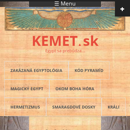
☰ Menu
Skočiť na hlavný obsah
KEMET
sk
▲
Egypt sa prebúdza...
ZAKÁZANÁ EGYPTOLÓGIA
KÓD PYRAMÍD
MAGICKÝ EGYPT
OKOM BOHA HÓRA
HERMETIZMUS
SMARAGDOVÉ DOSKY
KRÁLI