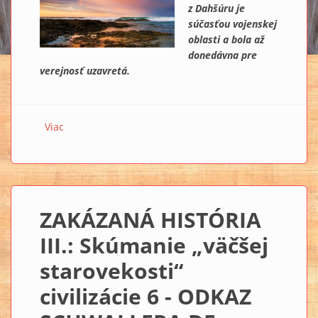
z Dahšúru je
súčasťou vojenskej
oblasti a bola až
donedávna pre
verejnosť uzavretá.
Viac
o ZAKÁZANÁ HISTÓRIA III.: Skúmanie „väčšej
starovekosti“ civilizácie 7 - TAJOMSTVÁ ČERVENEJ
PYRAMÍDY
ZAKÁZANÁ HISTÓRIA
III.: Skúmanie „väčšej
starovekosti“
civilizácie 6 - ODKAZ