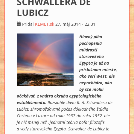
SCHWALLERA DE
LUBICZ
Pridal
KEMET.sk
27. máj 2014 - 22:31
Hlavný plán
pochopenia
múdrosti
starovekého
Egypta je už na
príslušnom mieste,
ako verí West, ale
nepochádza, ako
by ste mohli
očakávať, z vnútra okruhu egyptologického
establišmentu.
Rozsiahle dielo R. A. Schwallera de
Lubicz, zhromažďované počas dôkladného štúdia
Chrámu v Luxore od roku 1937 do roku 1952, nie
je nič menej než „jednotní teória poľa" filozofie
a vedy starovekého Egypta. Schwaller de Lubicz je