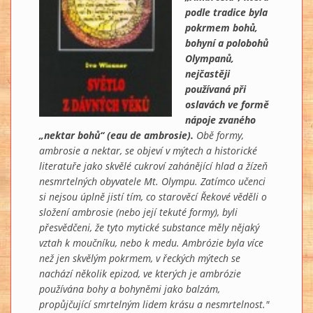
podle tradice byla
pokrmem bohů,
bohyní a polobohů
Olympanů,
nejčastěji
používaná při
oslavách ve formě
nápoje zvaného
„nektar bohů“ (eau de ambrosie).
Obě formy,
ambrosie a nektar, se objeví v mýtech a historické
literatuře jako skvělé cukroví zahánějící hlad a žízeň
nesmrtelných obyvatele Mt. Olympu. Zatímco učenci
si nejsou úplně jistí tím, co starověcí Řekové věděli o
složení ambrosie (nebo její tekuté formy), byli
přesvědčeni, že tyto mytické substance měly nějaký
vztah k moučníku, nebo k medu. Ambrózie byla více
než jen skvělým pokrmem, v řeckých mýtech se
nachází několik epizod, ve kterých je ambrózie
používána bohy a bohyněmi jako balzám,
propůjčující smrtelným lidem krásu a nesmrtelnost."