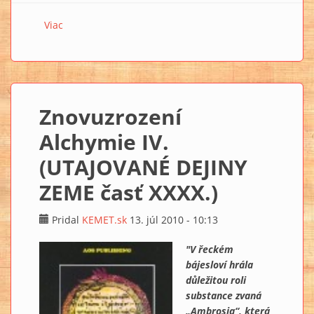
Viac
o Znovuzrození Alchymie V. (UTAJOVANÉ DEJINY
ZEME časť XXXXI.)
Znovuzrození
Alchymie IV.
(UTAJOVANÉ DEJINY
ZEME časť XXXX.)
Pridal
KEMET.sk
13. júl 2010 - 10:13
"V řeckém
bájesloví hrála
důležitou roli
substance zvaná
„Ambrosia“, která