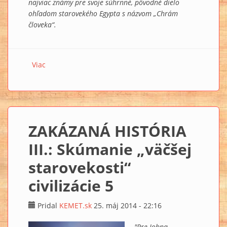
najviac známy pre svoje súhrnné, pôvodné dielo
ohľadom starovekého Egypta s názvom „Chrám
človeka“.
Viac
o ZAKÁZANÁ HISTÓRIA III.: Skúmanie „väčšej
starovekosti“ civilizácie 6 - ODKAZ SCHWALLERA DE
LUBICZ
ZAKÁZANÁ HISTÓRIA
III.: Skúmanie „väčšej
starovekosti“
civilizácie 5
Pridal
KEMET.sk
25. máj 2014 - 22:16
"Pre Johna