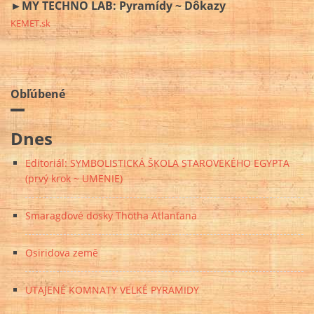
►MY TECHNO LAB: Pyramídy ~ Dôkazy
KEMET.sk
Obľúbené
Dnes
Editoriál: SYMBOLISTICKÁ ŠKOLA STAROVEKÉHO EGYPTA
(prvý krok ~ UMENIE)
Smaragdové dosky Thotha Atlanťana
Osiridova země
UTAJENÉ KOMNATY VELKÉ PYRAMIDY