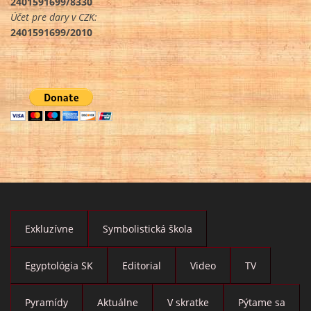
2401591699/8330
Účet pre dary v CZK:
2401591699/2010
Exkluzívne
Symbolistická škola
Egyptológia SK
Editorial
Video
TV
Pyramídy
Aktuálne
V skratke
Pýtame sa