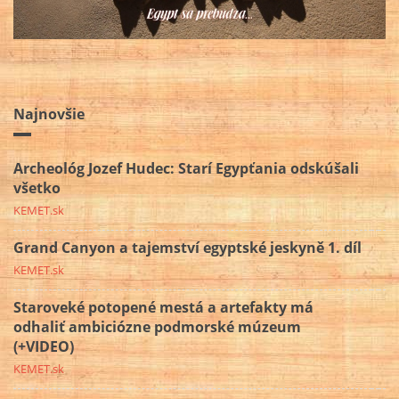
Najnovšie
Archeológ Jozef Hudec: Starí Egypťania odskúšali
všetko
KEMET.sk
Grand Canyon a tajemství egyptské jeskyně 1. díl
KEMET.sk
Staroveké potopené mestá a artefakty má
odhaliť ambiciózne podmorské múzeum
(+VIDEO)
KEMET.sk