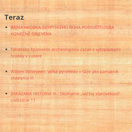
Teraz
BÁJNÁ HROBKA EGYPTSKÉHO BOHA PODSVĚTÍ USIRA
KONEČNĚ OBJEVENA
Taliansko-španielski archeológovia začali s vykopávkami
hrobky v Luxore
Willem Witteveen: Veľká pyramída v Gíze ako pamätník
stvorenia III.
ZAKÁZANÁ HISTÓRIA III.: Skúmanie „väčšej starovekosti“
civilizácie 11