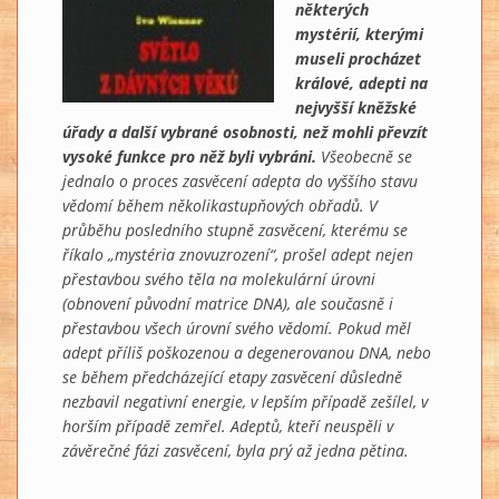
některých
mystérií, kterými
museli procházet
králové, adepti na
nejvyšší kněžské
úřady a další vybrané osobnosti, než mohli převzít
vysoké funkce pro něž byli vybráni.
Všeobecně se
jednalo o proces zasvěcení adepta do vyššího stavu
vědomí během několikastupňových obřadů. V
průběhu posledního stupně zasvěcení, kterému se
říkalo „mystéria znovuzrození“, prošel adept nejen
přestavbou svého těla na molekulární úrovni
(obnovení původní matrice DNA), ale současně i
přestavbou všech úrovní svého vědomí. Pokud měl
adept příliš poškozenou a degenerovanou DNA, nebo
se během předcházející etapy zasvěcení důsledně
nezbavil negativní energie, v lepším případě zešílel, v
horším případě zemřel. Adeptů, kteří neuspěli v
závěrečné fázi zasvěcení, byla prý až jedna pětina.