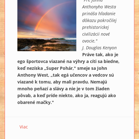
Anthonyho Westa
prináša hľadanie
dôkazu pokročilej
prehistorickej
civilizácii nové
ovocie."
J. Douglas Kenyon
Práve tak, ako je
ego športovca viazané na výhry a cíti sa biedne,
keď nezíska „Super Pohár," smeje sa John
Anthony West, „tak egá učencov a vedcov sú
viazané k tomu, aby mali pravdu. Nemajú
mnoho peňazí a slávy a nie je v tom žiaden
pôvab, a keď príde niekto, ako ja, reagujú ako
obarené mačky."
Viac
o ZAKÁZANÁ HISTÓRIA III.: Skúmanie „väčšej
starovekosti“ civilizácie 5