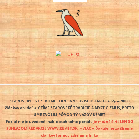
STAROVEKÝ EGYPT KOMPLEXNE A V SÚVISLOSTIACH ▲ Vyše 1000
článkov a videí ▲ CTÍME STAROVEKÉ TRADÍCIE A MYSTICIZMUS, PRETO
SME ZVOLILI PÔVODNÝ NÁZOV KEMET
Pokiaľ nie je uvedené inak, obsah tohto portálu
je možné šíriť LEN SO
SÚHLASOM REDAKCIE WWW.KEMET.SK! » VIAC « Ďakujeme za šírenie
článkov formou zdieľania linku