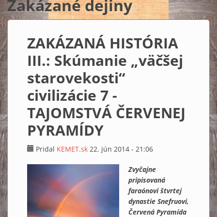
Zakázané dejiny
ZAKÁZANÁ HISTÓRIA
III.: Skúmanie „väčšej
starovekosti“
civilizácie 7 -
TAJOMSTVÁ ČERVENEJ
PYRAMÍDY
Pridal
KEMET.sk
22. jún 2014 - 21:06
Zvyčajne
pripisovaná
faraónovi štvrtej
dynastie Snefruovi,
Červená Pyramída