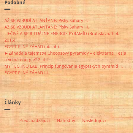
Podobné
AŽ SE VZBUDÍ ATLANŤANÉ: Písky Sahary II.
AŽ SE VZBUDÍ ATLANŤANÉ: Písky Sahary III.
LIEČIVÉ A SPIRITUÁLNE ENERGIE PYRAMÍD (Bratislava, 1. 4.
2016)
EGYPT PLNÝ ZÁHAD (obsah)
►Záhada a tajemství Cheopsovy pyramidy – elektrárna, Tesla
a volná energie? 2. díl
MY TECHNO LAB: Princíp fungovania egyptských pyramíd II.
EGYPT PLNÝ ZÁHAD III.
Články
Predchádzajúci
Náhodný
Nasledujúci