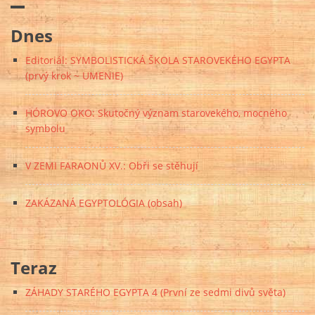
Dnes
Editoriál: SYMBOLISTICKÁ ŠKOLA STAROVEKÉHO EGYPTA
(prvý krok ~ UMENIE)
HÓROVO OKO: Skutočný význam starovekého, mocného
symbolu
V ZEMI FARAONŮ XV.: Obři se stěhují
ZAKÁZANÁ EGYPTOLÓGIA (obsah)
Teraz
ZÁHADY STARÉHO EGYPTA 4 (První ze sedmi divů světa)