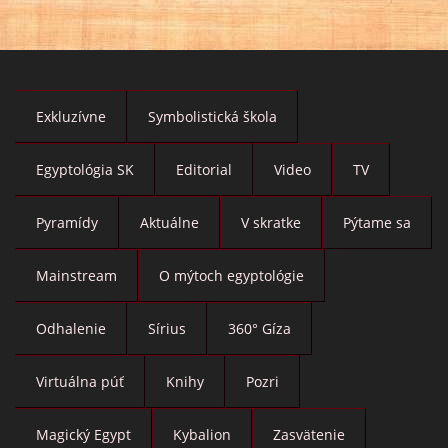
Exkluzívne
Symbolistická škola
Egyptológia SK
Editorial
Video
TV
Pyramídy
Aktuálne
V skratke
Pýtame sa
Mainstream
O mýtoch egyptológie
Odhalenie
Sírius
360° Gíza
Virtuálna púť
Knihy
Pozri
Magický Egypt
Kybalion
Zasvätenie