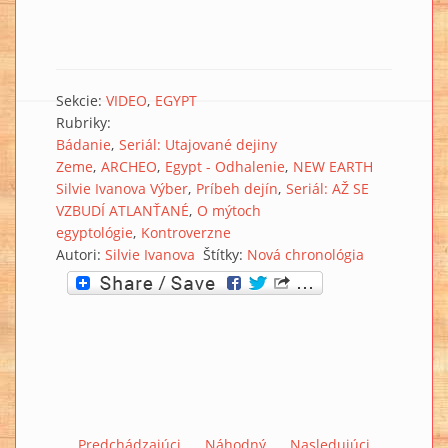
Sekcie:
VIDEO
EGYPT
Rubriky:
Bádanie
Seriál: Utajované dejiny
Zeme
ARCHEO
Egypt - Odhalenie
NEW EARTH
Silvie Ivanova Výber
Príbeh dejín
Seriál: AŽ SE
VZBUDÍ ATLANŤANÉ
O mýtoch
egyptológie
Kontroverzne
Autori:
Silvie Ivanova
Štítky:
Nová chronológia
Predchádzajúci
Náhodný
Nasledujúci