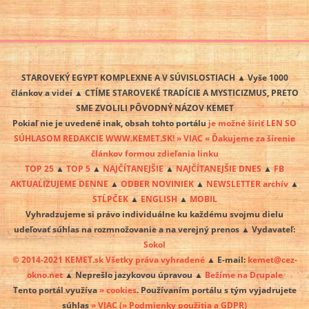
STAROVEKÝ EGYPT KOMPLEXNE A V SÚVISLOSTIACH ▲ Vyše 1000
článkov a videí ▲ CTÍME STAROVEKÉ TRADÍCIE A MYSTICIZMUS, PRETO
SME ZVOLILI PÔVODNÝ NÁZOV KEMET
Pokiaľ nie je uvedené inak, obsah tohto portálu
je možné šíriť LEN SO
SÚHLASOM REDAKCIE WWW.KEMET.SK! » VIAC « Ďakujeme za šírenie
článkov formou zdieľania linku
TOP 25
▲
TOP 5
▲
NAJČÍTANEJŠIE
▲
NAJČÍTANEJŠIE DNES
▲
FB
AKTUALIZUJEME DENNE
▲
ODBER NOVINIEK
▲
NEWSLETTER archív
▲
STĹPČEK
▲
ENGLISH
▲
MOBIL
Vyhradzujeme si právo individuálne ku každému svojmu dielu
udeľovať súhlas na rozmnožovanie a na verejný prenos ▲ Vydavateľ:
Sokol
© 2014-2021 KEMET.sk Všetky práva vyhradené
▲ E-mail:
kemet@cez-
okno.net
▲ Neprešlo jazykovou úpravou ▲
Bežíme na Drupale
Tento portál využíva
» cookies
. Používaním portálu s tým vyjadrujete
súhlas
» VIAC
(» Podmienky použitia a GDPR)