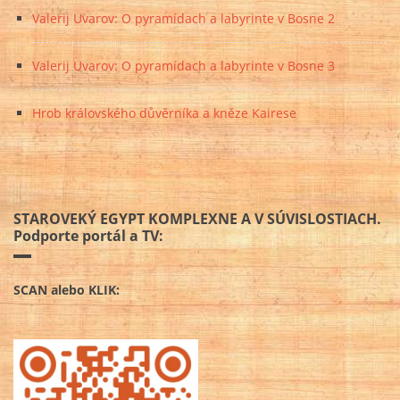
Valerij Uvarov: O pyramídach a labyrinte v Bosne 2
Valerij Uvarov: O pyramídach a labyrinte v Bosne 3
Hrob královského důvěrníka a kněze Kairese
STAROVEKÝ EGYPT KOMPLEXNE A V SÚVISLOSTIACH.
Podporte portál a TV:
SCAN alebo KLIK: