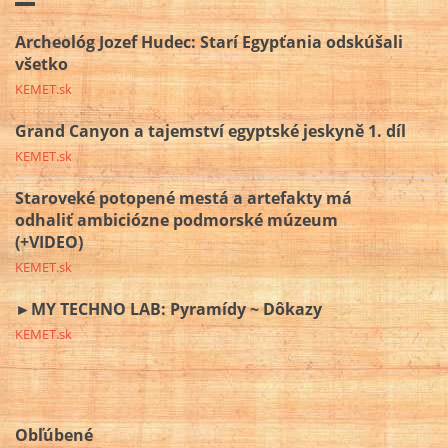
Archeológ Jozef Hudec: Starí Egypťania odskúšali
všetko
KEMET.sk
Grand Canyon a tajemství egyptské jeskyně 1. díl
KEMET.sk
Staroveké potopené mestá a artefakty má
odhaliť ambiciózne podmorské múzeum
(+VIDEO)
KEMET.sk
►MY TECHNO LAB: Pyramídy ~ Dôkazy
KEMET.sk
Obľúbené