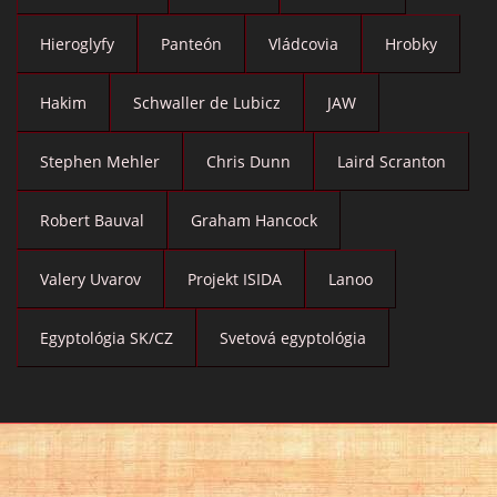
Hieroglyfy
Panteón
Vládcovia
Hrobky
Hakim
Schwaller de Lubicz
JAW
Stephen Mehler
Chris Dunn
Laird Scranton
Robert Bauval
Graham Hancock
Valery Uvarov
Projekt ISIDA
Lanoo
Egyptológia SK/CZ
Svetová egyptológia