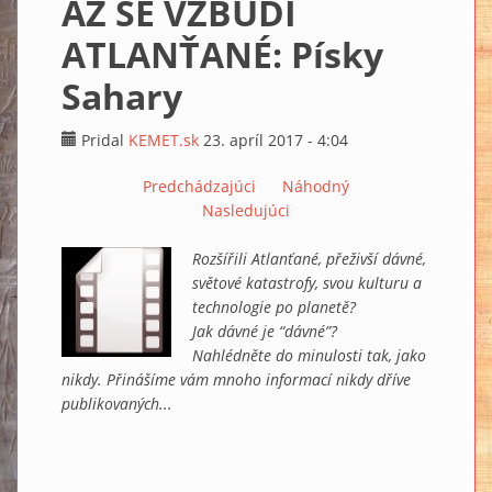
AŽ SE VZBUDÍ
ATLANŤANÉ: Písky
Sahary
Pridal
KEMET.sk
23. apríl 2017 - 4:04
Predchádzajúci
Náhodný
Nasledujúci
Rozšířili Atlanťané, přeživší dávné,
světové katastrofy, svou kulturu a
technologie po planetě?
Jak dávné je “dávné”?
Nahlédněte do minulosti tak, jako
nikdy. Přinášíme vám mnoho informací nikdy dříve
publikovaných...