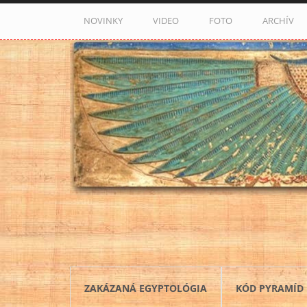
Skočiť na hlavný obsah
NOVINKY
VIDEO
FOTO
ARCHÍV
ZAKÁZANÁ EGYPTOLÓGIA
KÓD PYRAMÍD