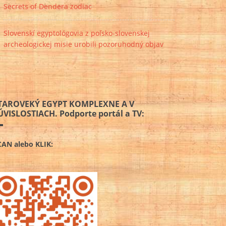
Secrets of Dendera zodiac
Slovenskí egyptológovia z poľsko-slovenskej
archeologickej misie urobili pozoruhodný objav
TAROVEKÝ EGYPT KOMPLEXNE A V
ÚVISLOSTIACH. Podporte portál a TV:
CAN alebo KLIK: