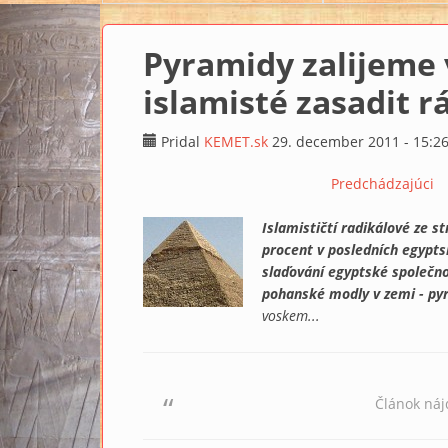
Pyramidy zalijeme 
islamisté zasadit 
Pridal
KEMET.sk
29. december 2011 - 15:2
Predchádzajúci
Islamističtí radikálové ze s
procent v posledních egypts
slaďování egyptské společno
pohanské modly v zemi - pyr
voskem...
Článok ná