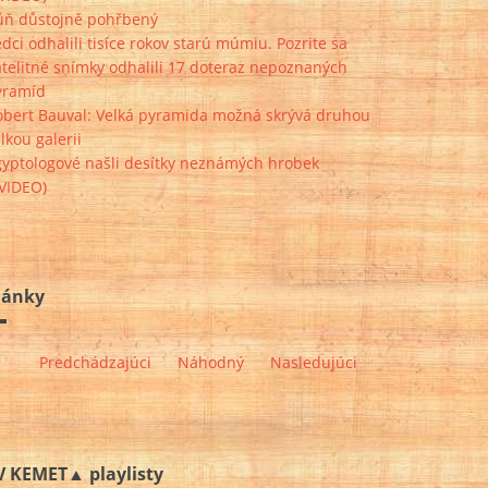
ůň důstojně pohřbený
dci odhalili tisíce rokov starú múmiu. Pozrite sa
telitné snímky odhalili 17 doteraz nepoznaných
yramíd
obert Bauval: Velká pyramida možná skrývá druhou
lkou galerii
gyptologové našli desítky neznámých hrobek
+VIDEO)
lánky
Predchádzajúci
Náhodný
Nasledujúci
V KEMET▲ playlisty