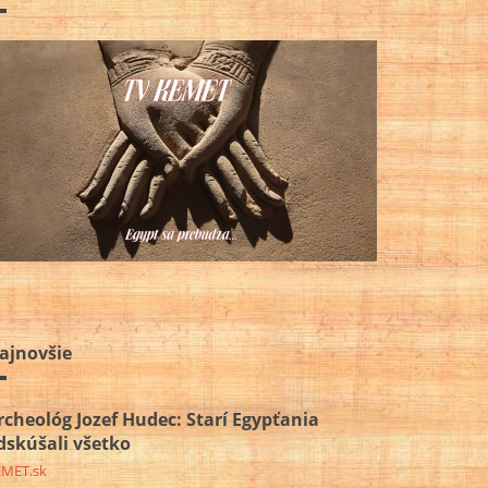
ajnovšie
rcheológ Jozef Hudec: Starí Egypťania
dskúšali všetko
EMET.sk