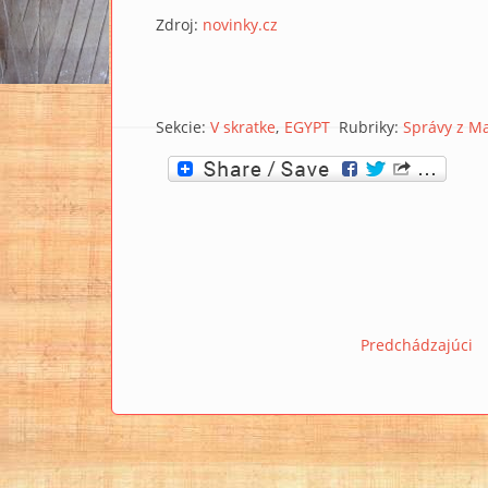
Zdroj:
novinky.cz
Sekcie:
V skratke
EGYPT
Rubriky:
Správy z Ma
Predchádzajúci