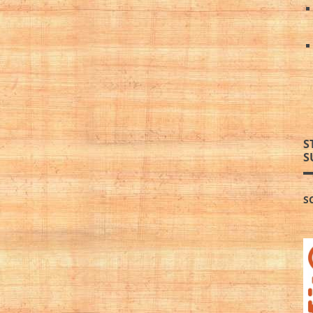
S
S
S