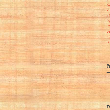
K
Ve
Sa
p
R
ve
E
(
Č
T