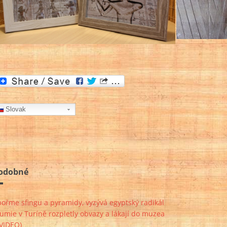
Slovak
odobné
ořme sfingu a pyramidy, vyzývá egyptský radikál
mie v Turíně rozpletly obvazy a lákají do muzea
+VIDEO)