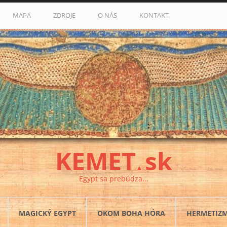
MAPA
ZDROJE
O NÁS
KONTAKT
KEMET
sk
▲
Egypt sa prebúdza...
MAGICKÝ EGYPT
OKOM BOHA HÓRA
HERMETIZ