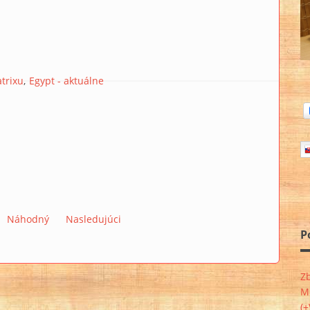
trixu
Egypt - aktuálne
Náhodný
Nasledujúci
P
Zb
Mu
(