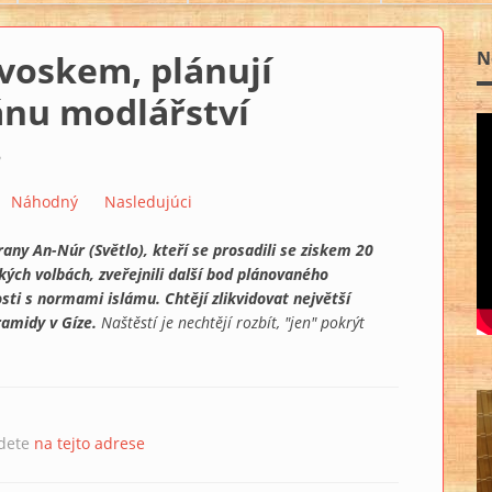
voskem, plánují
N
ránu modlářství
6
Náhodný
Nasledujúci
trany An-Núr (Světlo), kteří se prosadili se ziskem 20
kých volbách, zveřejnili další bod plánovaného
sti s normami islámu. Chtějí zlikvidovat největší
amidy v Gíze.
Naštěstí je nechtějí rozbít, "jen" pokrýt
jdete
na tejto adrese