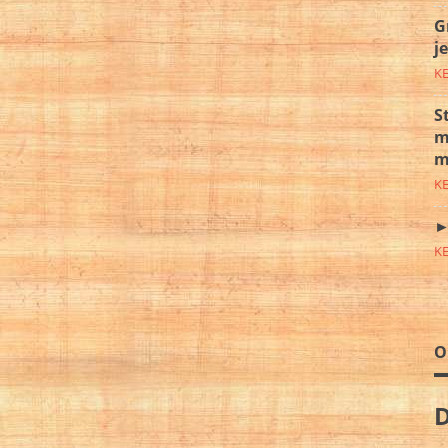
G
j
K
S
m
m
K
►
K
O