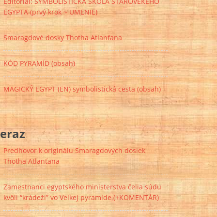
Editoriál: SYMBOLISTICKÁ ŠKOLA STAROVEKÉHO
EGYPTA (prvý krok ~ UMENIE)
Smaragdové dosky Thotha Atlanťana
KÓD PYRAMÍD (obsah)
MAGICKÝ EGYPT (EN) symbolistická cesta (obsah)
eraz
Predhovor k originálu Smaragdových dosiek
Thotha Atlanťana
Zamestnanci egyptského ministerstva čelia súdu
kvôli “krádeži” vo Veľkej pyramíde (+KOMENTÁR)