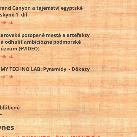
rand Canyon a tajemství egyptské
eskyně 1. díl
EMET.sk
taroveké potopené mestá a artefakty
á odhaliť ambiciózne podmorské
úzeum (+VIDEO)
EMET.sk
MY TECHNO LAB: Pyramídy ~ Dôkazy
EMET.sk
bľúbené
Dnes