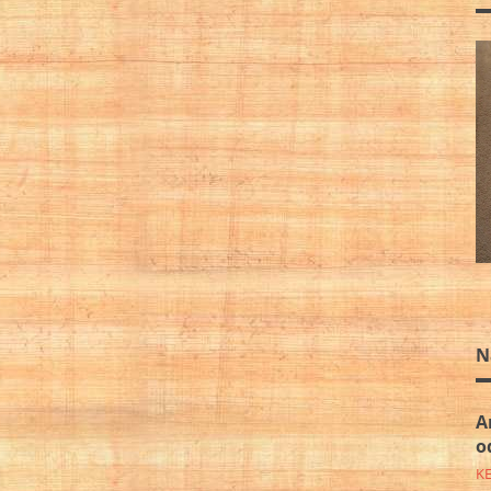
N
A
o
K