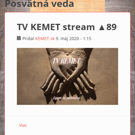
Posvätná veda
TV KEMET stream ▲89
Pridal
KEMET.sk
9. máj 2020 - 1:15
Viac
o TV KEMET stream ▲89