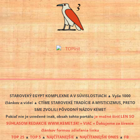
STAROVEKÝ EGYPT KOMPLEXNE A V SÚVISLOSTIACH ▲ Vyše 1000
článkov a videí ▲ CTÍME STAROVEKÉ TRADÍCIE A MYSTICIZMUS, PRETO
SME ZVOLILI PÔVODNÝ NÁZOV KEMET
Pokiaľ nie je uvedené inak, obsah tohto portálu
je možné šíriť LEN SO
SÚHLASOM REDAKCIE WWW.KEMET.SK! » VIAC « Ďakujeme za šírenie
článkov formou zdieľania linku
TOP 25
▲
TOP 5
▲
NAJČÍTANEJŠIE
▲
NAJČÍTANEJŠIE DNES
▲
FB