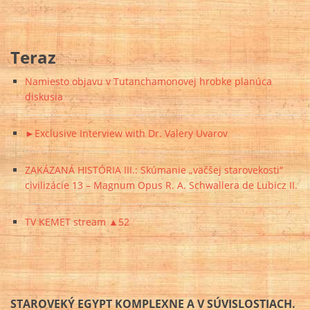
Teraz
Namiesto objavu v Tutanchamonovej hrobke planúca
diskusia
►Exclusive Interview with Dr. Valery Uvarov
ZAKÁZANÁ HISTÓRIA III.: Skúmanie „väčšej starovekosti“
civilizácie 13 – Magnum Opus R. A. Schwallera de Lubicz II.
TV KEMET stream ▲52
STAROVEKÝ EGYPT KOMPLEXNE A V SÚVISLOSTIACH.