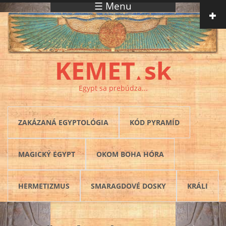
☰ Menu
Skočiť na hlavný obsah
KEMET
sk
▲
Egypt sa prebúdza...
ZAKÁZANÁ EGYPTOLÓGIA
KÓD PYRAMÍD
MAGICKÝ EGYPT
OKOM BOHA HÓRA
HERMETIZMUS
SMARAGDOVÉ DOSKY
KRÁLI