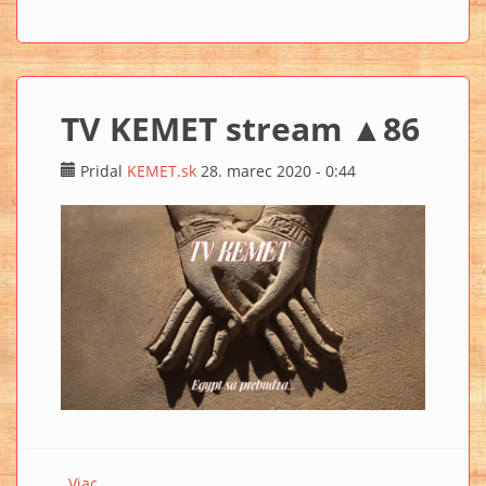
TV KEMET stream ▲86
Pridal
KEMET.sk
28. marec 2020 - 0:44
Viac
o TV KEMET stream ▲86