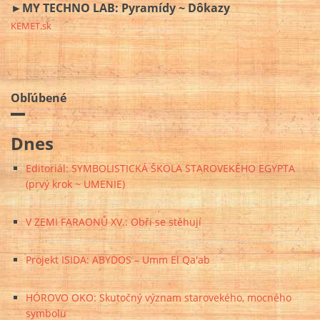
►MY TECHNO LAB: Pyramídy ~ Dôkazy
KEMET.sk
Obľúbené
Dnes
Editoriál: SYMBOLISTICKÁ ŠKOLA STAROVEKÉHO EGYPTA
(prvý krok ~ UMENIE)
V ZEMI FARAONŮ XV.: Obři se stěhují
Projekt ISIDA: ABYDOS – Umm El Qa'ab
HÓROVO OKO: Skutočný význam starovekého, mocného
symbolu