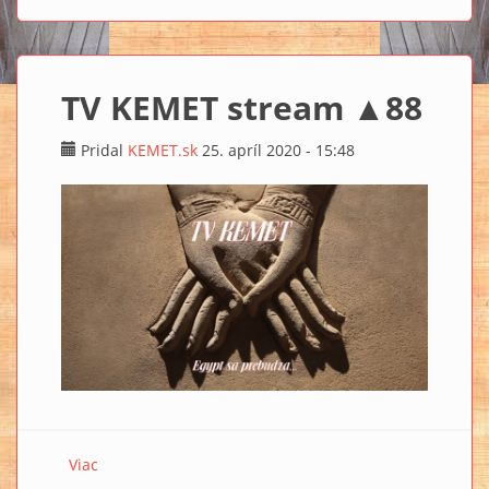
TV KEMET stream ▲88
Pridal
KEMET.sk
25. apríl 2020 - 15:48
Viac
o TV KEMET stream ▲88