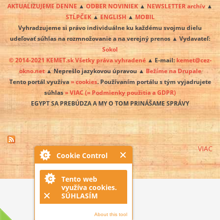
AKTUALIZUJEME DENNE
▲
ODBER NOVINIEK
▲
NEWSLETTER archív
▲
STĹPČEK
▲
ENGLISH
▲
MOBIL
Vyhradzujeme si právo individuálne ku každému svojmu dielu
udeľovať súhlas na rozmnožovanie a na verejný prenos ▲ Vydavateľ:
Sokol
© 2014-2021 KEMET.sk Všetky práva vyhradené
▲ E-mail:
kemet@cez-
okno.net
▲ Neprešlo jazykovou úpravou ▲
Bežíme na Drupale
Tento portál využíva
» cookies
. Používaním portálu s tým vyjadrujete
súhlas
» VIAC
(» Podmienky použitia a GDPR)
EGYPT SA PREBÚDZA A MY O TOM PRINÁŠAME SPRÁVY
VIAC
Cookie Control
Tento web
využíva cookies.
SÚHLASÍM
About this tool