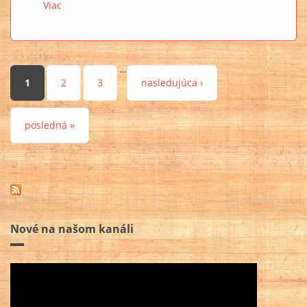
Viac
o TV KEMET stream ▲85
…
Stránky
1
2
3
nasledujúca ›
posledná »
Nové na našom kanáli