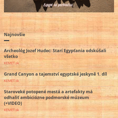
Najnovšie
Archeológ Jozef Hudec: Starí Egypťania odskúšali
všetko
KEMET.sk
Grand Canyon a tajemství egyptské jeskyně 1. díl
KEMET.sk
Staroveké potopené mestá a artefakty má
odhaliť ambiciózne podmorské múzeum
(+VIDEO)
KEMET.sk