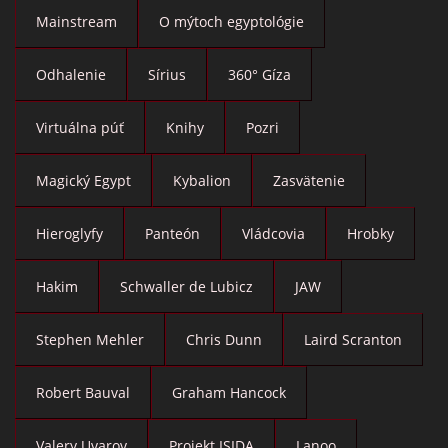
Mainstream
O mýtoch egyptológie
Odhalenie
Sírius
360° Gíza
Virtuálna púť
Knihy
Pozri
Magický Egypt
Kybalion
Zasvätenie
Hieroglyfy
Panteón
Vládcovia
Hrobky
Hakim
Schwaller de Lubicz
JAW
Stephen Mehler
Chris Dunn
Laird Scranton
Robert Bauval
Graham Hancock
Valery Uvarov
Projekt ISIDA
Lanoo