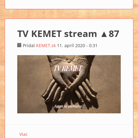
TV KEMET stream ▲87
Pridal
KEMET.sk
11. apríl 2020 - 0:31
Viac
o TV KEMET stream ▲87