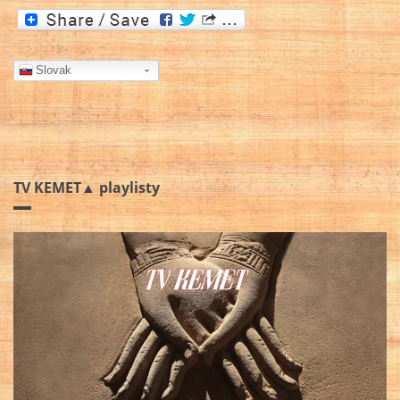
Slovak
TV KEMET▲ playlisty