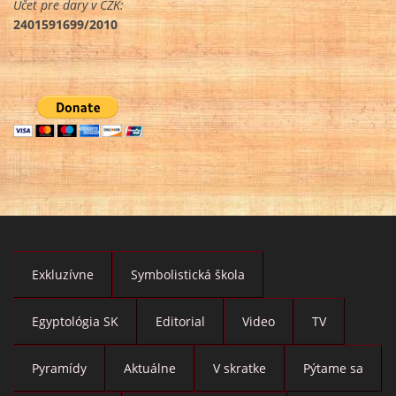
Účet pre dary v CZK:
2401591699/2010
Exkluzívne
Symbolistická škola
Egyptológia SK
Editorial
Video
TV
Pyramídy
Aktuálne
V skratke
Pýtame sa