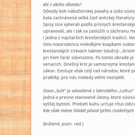
Ale z akého dôvodu?
Dôvody boli náboženskej povahy a úzko súvise
bola zachránená veľká časť antickej literatúry
Spisy síce vyberali podľa prísnych kresťansk
upravovali, ale i tak sa zaslúžili o záchranu
i jedna z najstarších kresťanských tradícií. V
čelo novorodenca niekoľkými kvapkami svätene
kresťanských cirkvách takmer totožný: „Krstím
pri ňom farár slávnostne. Po tomto obrade je
veriacich. Dnešný krst je samozrejme kresťans
zákon. Existuje však celý rad národov, ktoré 
praktiky, pre nás niekedy veľmi nezvyklé.
Slovo „kult“ je odvodené z latinského „cultus“
jedná o presne stanovené úkony, ktoré súvisi
vyššej bytosti. Priebeh kultu určuje rítus (o
Kde však máme hľadať pôvod týchto rozdielnych 
(krátené, pozn. red.)