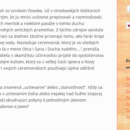
li so vznikom človeka. Už v stredovekých kláštoroch
 tým, že ju mnísi usilovne prepisovali a rozmnožovali.
ých merítok a niektoré pasáže v tomto duchu
 mnohých antických prameňov. Z týchto zdrojov vyvstala
eriaci sa dodnes zbožne prizerajú tomu, ako farár kropí
j vody. Nasleduje ceremoniál, ktorý je vo všetkých
 ťa v mene Otca i Syna i Ducha svätého...,“ prenáša
 dieťa s okamžitou účinnosťou prijaté do spoločenstva
P
kým kultom, ktorý sa z veľkej časti opiera o Nový
pri svojich ceremoniáloch používajú úplne odlišné
Z
Z
 a znamená „uctievanie“ alebo „starostlivosť“. Vždy sa
Z
a s uctievaním boha alebo nejakej nad ľuďmi stojacej
Z
brad) obsahujúci pokyny k jednotlivým úkonom.
Z
úkonov a javov?
Z
Z