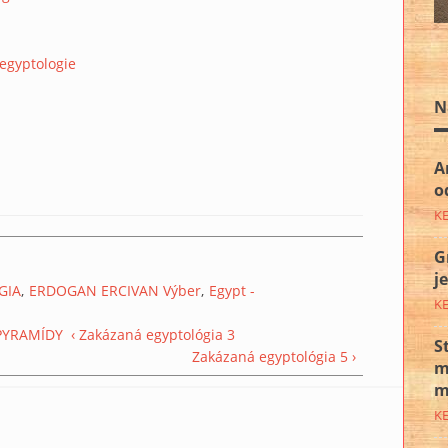
egyptologie
N
A
o
K
G
j
GIA
ERDOGAN ERCIVAN Výber
Egypt -
K
PYRAMÍDY
‹ Zakázaná egyptológia 3
S
Zakázaná egyptológia 5 ›
m
m
K