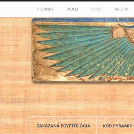
Skočiť na hlavný obsah
NOVINKY
VIDEO
FOTO
ARCHÍV
ZAKÁZANÁ EGYPTOLÓGIA
KÓD PYRAMÍD