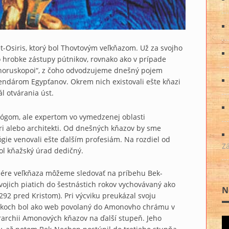
Osiris, ktorý bol Thovtovým veľkňazom. Už za svojho
ho hrobke zástupy pútnikov, rovnako ako v prípade
„horuskopoi“, z čoho odvodzujeme dnešný pojem
endárom Egypťanov. Okrem nich existovali ešte kňazi
l otvárania úst.
lógom, ale expertom vo vymedzenej oblasti
ári alebo architekti. Od dnešných kňazov by sme
gie venovali ešte ďalším profesiám. Na rozdiel od
Z
ol kňažský úrad dedičný.
iére veľkňaza môžeme sledovať na príbehu Bek-
svojich piatich do šestnástich rokov vychovávaný ako
N
92 pred Kristom). Pri výcviku preukázal svoju
rokoch bol ako web povolaný do Amonovho chrámu v
rarchii Amonových kňazov na ďalší stupeň. Jeho