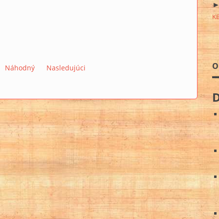
►
K
O
Náhodný
Nasledujúci