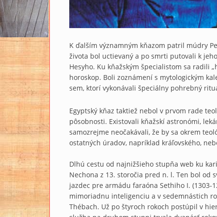
K ďalším významným kňazom patril múdry Pet-
života bol uctievaný a po smrti putovali k je
Hesyho. Ku kňažským špecialistom sa radili 
horoskop. Boli zoznámení s mytologickým kal
sem, ktorí vykonávali špeciálny pohrebný rituá
Egyptský kňaz taktiež nebol v prvom rade teo
pôsobnosti. Existovali kňažskí astronómi, lek
samozrejme neočakávali, že by sa okrem teoló
ostatných úradov, napríklad kráľovského, neb
Dlhú cestu od najnižšieho stupňa web ku kar
Nechona z 13. storočia pred n. l. Ten bol od 
jazdec pre armádu faraóna Sethiho I. (1303-12
mimoriadnu inteligenciu a v sedemnástich 
Thébach. Už po štyroch rokoch postúpil v hie