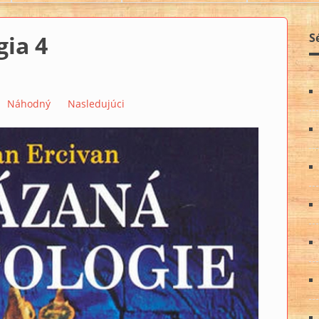
ia 4
S
Náhodný
Nasledujúci