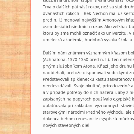
služba na druhom stupni trvala dvanásť roko
Trvalo ďalších pätnásť rokov, než sa stal d
dvanástich rokoch – Bek-Nechon mal už šesťde
pred n. l.) menoval najvyšším Amonovým kňaz
osemdesiatichsiedmich rokov. Ako veľkňaz b
ktorú by sme mohli označiť ako univerzitu. V 
umelecká akadémia, hudobná vysoká škola a t
Ďalším nám známym významným kňazom bol P
(Achnatona, 1370-1350 pred n. l.). Ten nielenž
prvým služobníkom Atona. Kňazi jeho druhu 
nadbiehali, pretože disponovali vedeckými zn
Predstavovali spikleneckú kastu zasvätencov
neodovzdávali. Svoje okultné, prírodovedné a
a v prípade potreby do nich nazerali, aby z n
zapísaných na papyroch používalo egyptské kň
uplatňovala pri zakladaní významných stavie
starovekými národmi Predného východu, ale ta
dokonca behom renesancie egyptskú múdrosť 
nových stavebných diel.