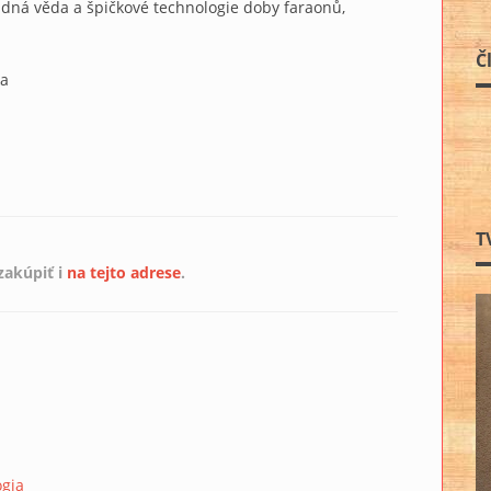
adná věda a špičkové technologie doby faraonů,
Č
ka
T
akúpiť i
na tejto adrese
.
ogia