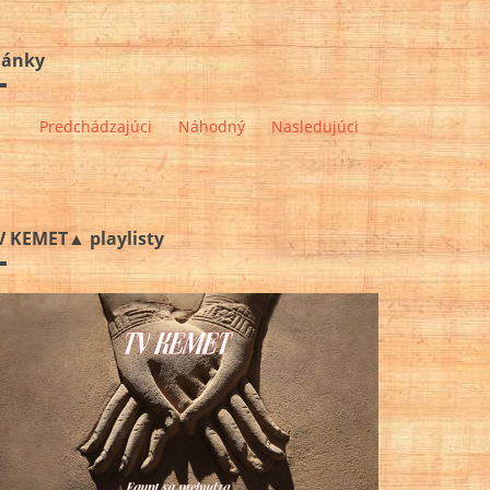
lánky
Predchádzajúci
Náhodný
Nasledujúci
V KEMET▲ playlisty