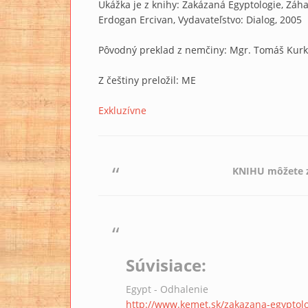
Ukážka je z knihy: Zakázaná Egyptologie, Záh
Erdogan Ercivan, Vydavateľstvo: Dialog, 2005
Pôvodný preklad z nemčiny: Mgr. Tomáš Kur
Z češtiny preložil: ME
Exkluzívne
KNIHU môžete z
Súvisiace:
Egypt - Odhalenie
http://www.kemet.sk/zakazana-egyptol