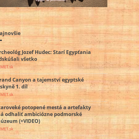
ajnovšie
rcheológ Jozef Hudec: Starí Egypťania
dskúšali všetko
EMET.sk
rand Canyon a tajemství egyptské
eskyně 1. díl
EMET.sk
taroveké potopené mestá a artefakty
á odhaliť ambiciózne podmorské
úzeum (+VIDEO)
EMET.sk