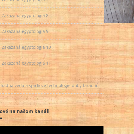
Zakázaná egyptológia 8
Zakázaná egyptológia 9
Zakázaná egyptológia 10
Zakázaná egyptológia 11
áhadná věda a špičkové technologie doby faraonů
ové na našom kanáli