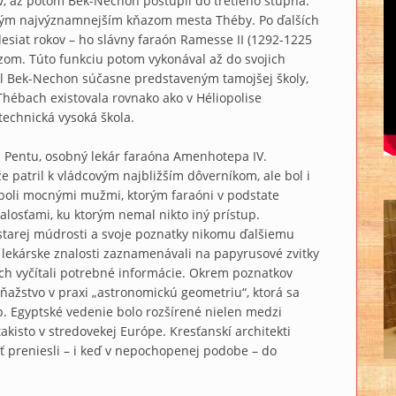
v, až potom Bek-Nechon postúpil do tretieho stupňa.
ruhým najvýznamnejším kňazom mesta Théby. Po ďalších
siat rokov – ho slávny faraón Ramesse II (1292-1225
om. Túto funkciu potom vykonával až do svojich
ol Bek-Nechon súčasne predstaveným tamojšej školy,
Thébach existovala rovnako ako v Héliopolise
echnická vysoká škola.
entu, osobný lekár faraóna Amenhotepa IV.
e patril k vládcovým najbližším dôverníkom, ale bol i
boli mocnými mužmi, ktorým faraóni v podstate
alosťami, ku ktorým nemal nikto iný prístup.
 starej múdrosti a svoje poznatky nikomu ďalšiemu
 lekárske znalosti zaznamenávali na papyrusové zvitky
ich vyčítali potrebné informácie. Okrem poznatkov
ažstvo v praxi „astronomickú geometriu“, ktorá sa
b. Egyptské vedenie bolo rozšírené nielen medzi
kisto v stredovekej Európe. Kresťanskí architekti
preniesli – i keď v nepochopenej podobe – do