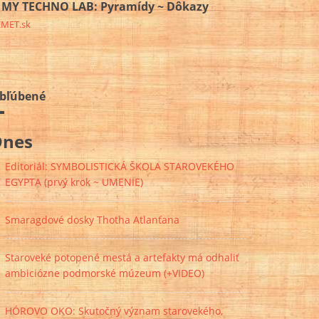
MY TECHNO LAB: Pyramídy ~ Dôkazy
EMET.sk
bľúbené
Dnes
Editoriál: SYMBOLISTICKÁ ŠKOLA STAROVEKÉHO
EGYPTA (prvý krok ~ UMENIE)
Smaragdové dosky Thotha Atlanťana
Staroveké potopené mestá a artefakty má odhaliť
ambiciózne podmorské múzeum (+VIDEO)
HÓROVO OKO: Skutočný význam starovekého,