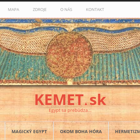
MAPA
ZDROJE
O NÁS
KONTAKT
KEMET
sk
▲
Egypt sa prebúdza...
MAGICKÝ EGYPT
OKOM BOHA HÓRA
HERMETIZ