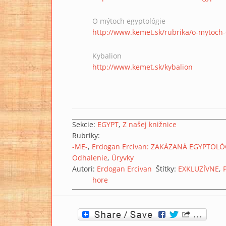
O mýtoch egyptológie
http://www.kemet.sk/rubrika/o-mytoch-
Kybalion
http://www.kemet.sk/kybalion
Sekcie:
EGYPT
Z našej knižnice
Rubriky:
-ME-
Erdogan Ercivan: ZAKÁZANÁ EGYPTOLÓ
Odhalenie
Úryvky
Autori:
Erdogan Ercivan
Štítky:
EXKLUZÍVNE
hore