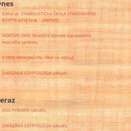
Dnes
Editoriál: SYMBOLISTICKÁ ŠKOLA STAROVEKÉHO
EGYPTA (prvý krok ~ UMENIE)
HÓROVO OKO: Skutočný význam starovekého,
mocného symbolu
V ZEMI FARAONŮ XV.: Obři se stěhují
ZAKÁZANÁ EGYPTOLÓGIA (obsah)
eraz
KÓD PYRAMÍD (obsah)
ZAKÁZANÁ EGYPTOLÓGIA (obsah)