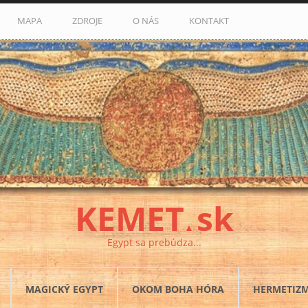
MAPA
ZDROJE
O NÁS
KONTAKT
KEMET
sk
▲
Egypt sa prebúdza...
MAGICKÝ EGYPT
OKOM BOHA HÓRA
HERMETIZ