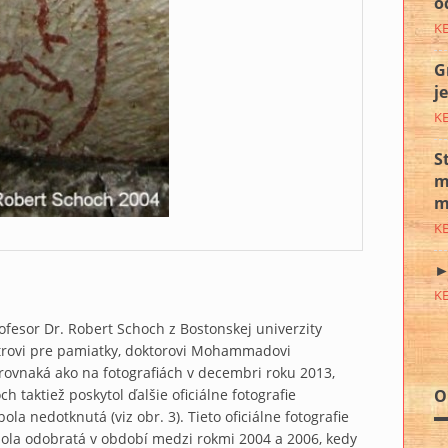
o
K
G
j
K
S
m
m
K
►
K
ofesor Dr. Robert Schoch z Bostonskej univerzity
istrovi pre pamiatky, doktorovi Mohammadovi
 rovnaká ako na fotografiách v decembri roku 2013,
O
h taktiež poskytol ďalšie oficiálne fotografie
la nedotknutá (viz obr. 3). Tieto oficiálne fotografie
 bola odobratá v období medzi rokmi 2004 a 2006, kedy