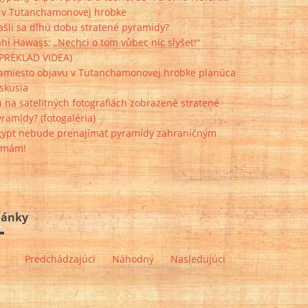
e v Tutanchamonovej hrobke
ašli sa dlhú dobu stratené pyramídy?
hi Hawass: „Nechci o tom vůbec nic slyšet!“
+PREKLAD VIDEA)
amiesto objavu v Tutanchamonovej hrobke planúca
skusia
 na satelitných fotografiách zobrazené stratené
ramídy? (fotogaléria)
gypt nebude prenajímať pyramídy zahraničným
irmám!
lánky
Predchádzajúci
Náhodný
Nasledujúci