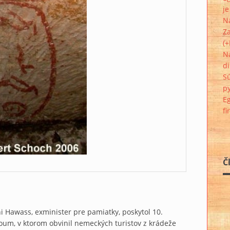
j
N
Za
(
N
di
Sú
py
E
f
Č
hi Hawass, exminister pre pamiatky, poskytol 10.
um, v ktorom obvinil nemeckých turistov z krádeže