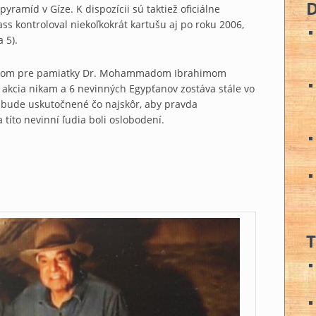
ramíd v Gíze. K dispozícii sú taktiež oficiálne
ass kontroloval niekoľkokrát kartušu aj po roku 2006,
 5).
istrom pre pamiatky Dr. Mohammadom Ibrahimom
 akcia nikam a 6 nevinných Egypťanov zostáva stále vo
ie bude uskutočnené čo najskôr, aby pravda
títo nevinní ľudia boli oslobodení.
T