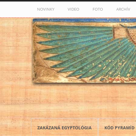
Skočiť na hlavný obsah
NOVINKY
VIDEO
FOTO
ARCHÍV
ZAKÁZANÁ EGYPTOLÓGIA
KÓD PYRAMÍD