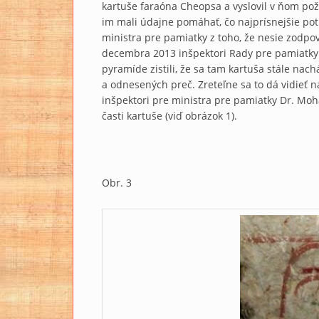
kartuše faraóna Cheopsa a vyslovil v ňom požia
im mali údajne pomáhať, čo najprísnejšie pot
ministra pre pamiatky z toho, že nesie zodpov
decembra 2013 inšpektori Rady pre pamiatky 
pyramíde zistili, že sa tam kartuša stále nac
a odnesených preč. Zreteľne sa to dá vidieť na
inšpektori pre ministra pre pamiatky Dr. Moh
časti kartuše (viď obrázok 1).
Obr. 3