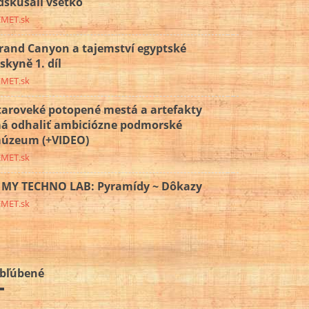
dskúšali všetko
EMET.sk
rand Canyon a tajemství egyptské
eskyně 1. díl
EMET.sk
taroveké potopené mestá a artefakty
á odhaliť ambiciózne podmorské
úzeum (+VIDEO)
EMET.sk
MY TECHNO LAB: Pyramídy ~ Dôkazy
EMET.sk
bľúbené