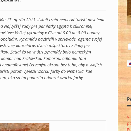
Dňa 17. apríla 2013 získali traja nemeckí turisti povolenie
od Najvyššej rady pre pamiatky Egypta k súkromnej
návšteve Veľkej pyramídy v Gíze od 6.00 do 8.00 hodiny
popoludní. Pyramídu navštívili v sprievode agenta svojej
cestovnej kancelárie, dvoch inšpektorov z Rady pre
íkov. Zatiaľ čo vo vnútri pyramídy bolo nemeckým
ch komôr nad kráľovskou komorou, odlomili tam
ity namaľovanej červeným okrom bez toho, aby o svojich
risti potom vyviezli vzorku farby do Nemecka, kde
 tom, ako sa im podarilo odobrať vzorku farby.
P
V
p
Eg