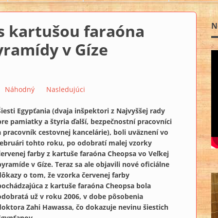
s kartušou faraóna
N
yramídy v Gíze
Náhodný
Nasledujúci
Šiesti Egypťania (dvaja inšpektori z Najvyššej rady
pre pamiatky a štyria ďalší, bezpečnostní pracovníci
a pracovník cestovnej kancelárie), boli uväznení vo
februári tohto roku, po odobratí malej vzorky
červenej farby z kartuše faraóna Cheopsa vo Veľkej
pyramíde v Gíze. Teraz sa ale objavili nové oficiálne
dôkazy o tom, že vzorka červenej farby
pochádzajúca z kartuše faraóna Cheopsa bola
odobratá už v roku 2006, v dobe pôsobenia
doktora Zahi Hawassa, čo dokazuje nevinu šiestich
Egypťanov.