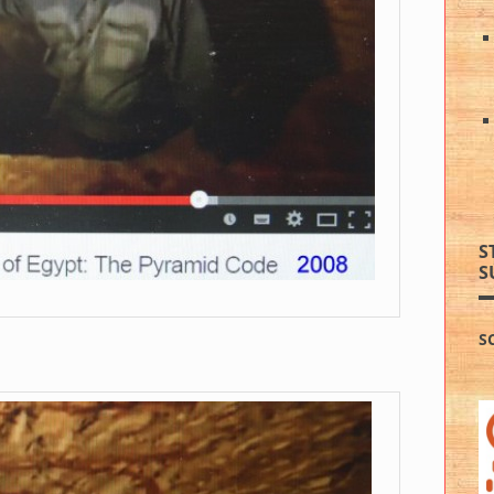
S
S
S