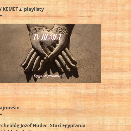
V KEMET▲ playlisty
ajnovšie
rcheológ Jozef Hudec: Starí Egypťania