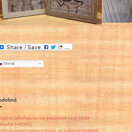
Slovak
odobné
 Egypte odhaľujú tunely používané na krádeže
okladov (+VIDEO)
yptský expert popiera teóriu, že kráľovná Nefertiti