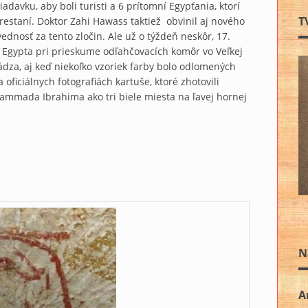
davku, aby boli turisti a 6 prítomní Egypťania, ktorí
T
restaní. Doktor Zahi Hawass taktiež obvinil aj nového
ednosť za tento zločin. Ale už o týždeň neskôr, 17.
Egypta pri prieskume odľahčovacích komôr vo Veľkej
hádza, aj keď niekoľko vzoriek farby bolo odlomených
 oficiálnych fotografiách kartuše, ktoré zhotovili
ammada Ibrahima ako tri biele miesta na ľavej hornej
N
A