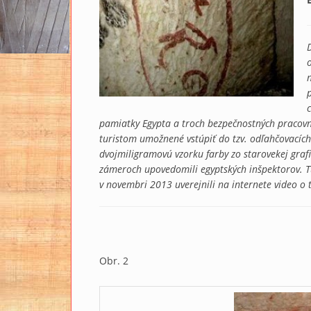
pamiatky Egypta a troch bezpečnostných pracovn
turistom umožnené vstúpiť do tzv. odľahčovací
dvojmiligramovú vzorku farby zo starovekej graf
zámeroch upovedomili egyptských inšpektorov. Tu
v novembri 2013 uverejnili na internete video o
Obr. 2