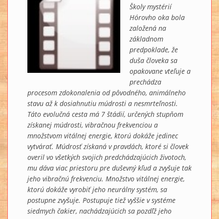
Školy mystérií
Hórovho oka bola
založená na
základnom
predpoklade, že
duša človeka sa
opakovane vteľuje a
prechádza
procesom zdokonalenia od pôvodného, animálneho
stavu až k dosiahnutiu múdrosti a nesmrteľnosti.
Táto evolučná cesta má 7 štádií, určených stupňom
získanej múdrosti, vibračnou frekvenciou a
množstvom vitálnej energie, ktorú dokáže jedinec
vytvárať. Múdrosť získaná v pravdách, ktoré si človek
overil vo všetkých svojich predchádzajúcich životoch,
mu dáva viac priestoru pre duševný kľud a zvyšuje tak
jeho vibračnú frekvenciu. Množstvo vitálnej energie,
ktorú dokáže vyrobiť jeho neurálny systém, sa
postupne zvyšuje. Postupuje tiež vyššie v systéme
siedmych čakier, nachádzajúcich sa pozdĺž jeho