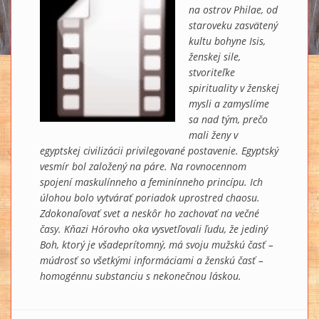
na ostrov Philae, od
staroveku zasvätený
kultu bohyne Isis,
ženskej sile,
stvoriteľke
spirituality v ženskej
mysli a zamyslíme
sa nad tým, prečo
mali ženy v
egyptskej civilizácii privilegované postavenie. Egyptský
vesmír bol založený na páre. Na rovnocennom
spojení maskulínneho a feminínneho princípu. Ich
úlohou bolo vytvárať poriadok uprostred chaosu.
Zdokonaľovať svet a neskôr ho zachovať na večné
časy. Kňazi Hórovho oka vysvetľovali ľudu, že jediný
Boh, ktorý je všadeprítomný, má svoju mužskú časť –
múdrosť so všetkými informáciami a ženskú časť –
homogénnu substanciu s nekonečnou láskou.