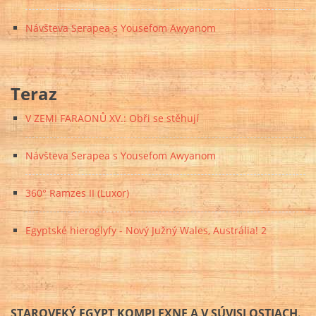
Návšteva Serapea s Yousefom Awyanom
Teraz
V ZEMI FARAONŮ XV.: Obři se stěhují
Návšteva Serapea s Yousefom Awyanom
360° Ramzes II (Luxor)
Egyptské hieroglyfy - Nový Južný Wales, Austrália! 2
STAROVEKÝ EGYPT KOMPLEXNE A V SÚVISLOSTIACH.