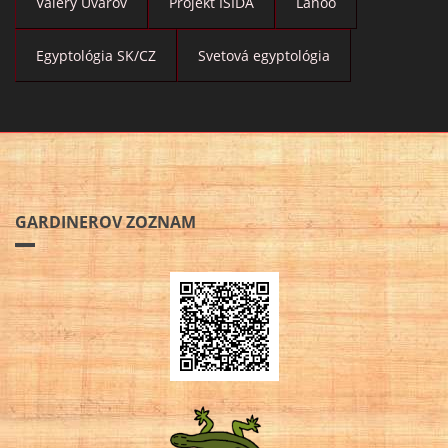
Valery Uvarov
Projekt ISIDA
Lanoo
Egyptológia SK/CZ
Svetová egyptológia
GARDINEROV ZOZNAM