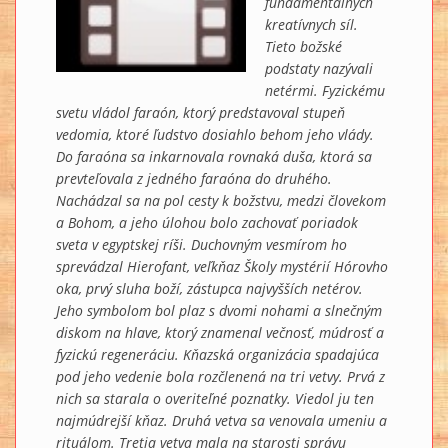
fundamentálnych
kreatívnych síl.
Tieto božské
podstaty nazývali
netérmi. Fyzickému
svetu vládol faraón, ktorý predstavoval stupeň
vedomia, ktoré ľudstvo dosiahlo behom jeho vlády.
Do faraóna sa inkarnovala rovnaká duša, ktorá sa
prevteľovala z jedného faraóna do druhého.
Nachádzal sa na pol cesty k božstvu, medzi človekom
a Bohom, a jeho úlohou bolo zachovať poriadok
sveta v egyptskej ríši. Duchovným vesmírom ho
sprevádzal Hierofant, veľkňaz Školy mystérií Hórovho
oka, prvý sluha boží, zástupca najvyšších netérov.
Jeho symbolom bol plaz s dvomi nohami a slnečným
diskom na hlave, ktorý znamenal večnosť, múdrosť a
fyzickú regeneráciu. Kňazská organizácia spadajúca
pod jeho vedenie bola rozčlenená na tri vetvy. Prvá z
nich sa starala o overiteľné poznatky. Viedol ju ten
najmúdrejší kňaz. Druhá vetva sa venovala umeniu a
rituálom. Tretia vetva mala na starosti správu