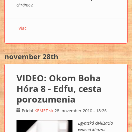
chrámov.
Viac
o VIDEO: Okom Boha Hóra 9 - Kom Ombo, brána ku
slobode
november 28th
VIDEO: Okom Boha
Hóra 8 - Edfu, cesta
porozumenia
Pridal
KEMET.sk
28. november 2010 - 18:26
Egyptská civilizácia
vedená kňazmi