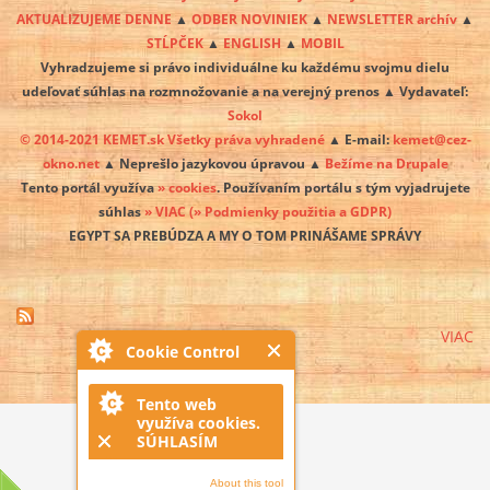
AKTUALIZUJEME DENNE
▲
ODBER NOVINIEK
▲
NEWSLETTER archív
▲
STĹPČEK
▲
ENGLISH
▲
MOBIL
Vyhradzujeme si právo individuálne ku každému svojmu dielu
udeľovať súhlas na rozmnožovanie a na verejný prenos ▲ Vydavateľ:
Sokol
© 2014-2021 KEMET.sk Všetky práva vyhradené
▲ E-mail:
kemet@cez-
okno.net
▲ Neprešlo jazykovou úpravou ▲
Bežíme na Drupale
Tento portál využíva
» cookies
. Používaním portálu s tým vyjadrujete
súhlas
» VIAC
(» Podmienky použitia a GDPR)
EGYPT SA PREBÚDZA A MY O TOM PRINÁŠAME SPRÁVY
VIAC
Cookie Control
Tento web
využíva cookies.
SÚHLASÍM
About this tool