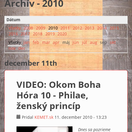
Archív - 2010
Dátum
Všetky
2008
2009
2010
2011
2012
2013
2014
2015
2016
2017
2018
2019
2020
Všetky
jan
feb
mar
apr
máj
jún
júl
aug
sep
okt
nov
dec
december 11th
VIDEO: Okom Boha
Hóra 10 - Philae,
ženský princíp
Pridal
KEMET.sk
11. december 2010 - 13:23
Dnes sa pozrieme