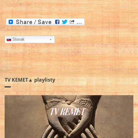
Slovak
TV KEMET▲ playlisty