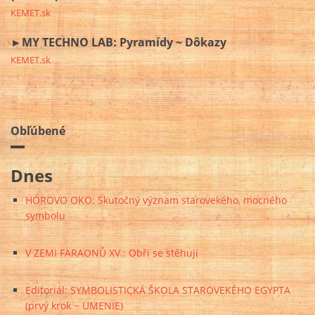
KEMET.sk
►MY TECHNO LAB: Pyramídy ~ Dôkazy
KEMET.sk
Obľúbené
Dnes
HÓROVO OKO: Skutočný význam starovekého, mocného
symbolu
V ZEMI FARAONŮ XV.: Obři se stěhují
Editoriál: SYMBOLISTICKÁ ŠKOLA STAROVEKÉHO EGYPTA
(prvý krok ~ UMENIE)