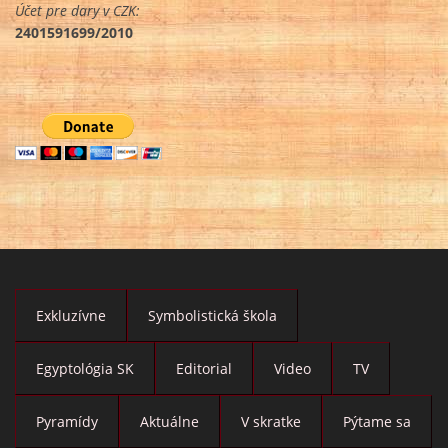
Účet pre dary v CZK:
2401591699/2010
Exkluzívne
Symbolistická škola
Egyptológia SK
Editorial
Video
TV
Pyramídy
Aktuálne
V skratke
Pýtame sa