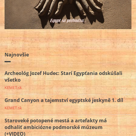
Najnovšie
Archeológ Jozef Hudec: Starí Egypťania odskúšali
všetko
KEMET.sk
Grand Canyon a tajemství egyptské jeskyně 1. díl
KEMET.sk
Staroveké potopené mestá a artefakty má
odhaliť ambiciózne podmorské múzeum
(+VIDEO)