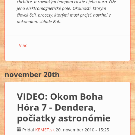
chrbtice, a rovnakým tempom rastie i jeho aura, čiže
jeho elektromagnetické pole. Okolnosti, ktorým
človek čelí, procesy, ktorými musí prejsť, navrhol v
dokonalom súlade Boh.
Viac
o VIDEO: Okom Boha Hóra 8 - Edfu, cesta
porozumenia
november 20th
VIDEO: Okom Boha
Hóra 7 - Dendera,
počiatky astronómie
Pridal
KEMET.sk
20. november 2010 - 15:25