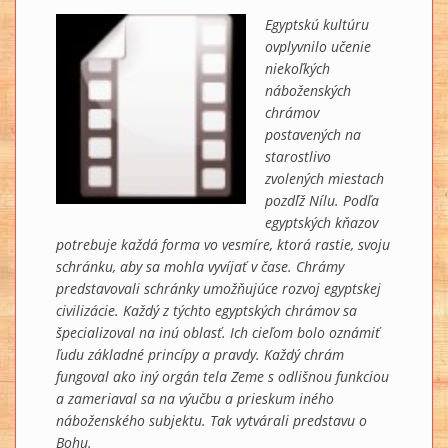
Egyptskú kultúru
ovplyvnilo učenie
niekoľkých
náboženských
chrámov
postavených na
starostlivo
zvolených miestach
pozdĺž Nílu. Podľa
egyptských kňazov
potrebuje každá forma vo vesmíre, ktorá rastie, svoju
schránku, aby sa mohla vyvíjať v čase. Chrámy
predstavovali schránky umožňujúce rozvoj egyptskej
civilizácie. Každý z týchto egyptských chrámov sa
špecializoval na inú oblasť. Ich cieľom bolo oznámiť
ľudu základné princípy a pravdy. Každý chrám
fungoval ako iný orgán tela Zeme s odlišnou funkciou
a zameriaval sa na výučbu a prieskum iného
náboženského subjektu. Tak vytvárali predstavu o
Bohu.