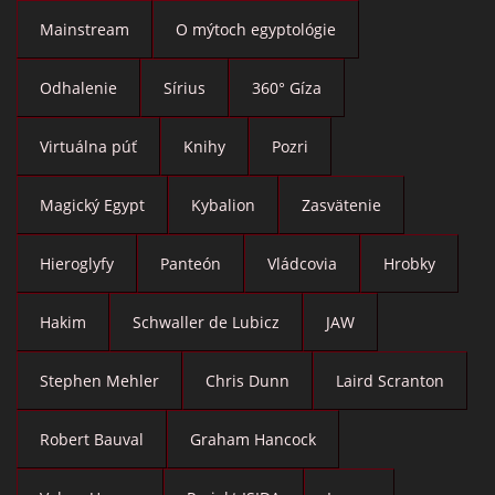
Mainstream
O mýtoch egyptológie
Odhalenie
Sírius
360° Gíza
Virtuálna púť
Knihy
Pozri
Magický Egypt
Kybalion
Zasvätenie
Hieroglyfy
Panteón
Vládcovia
Hrobky
Hakim
Schwaller de Lubicz
JAW
Stephen Mehler
Chris Dunn
Laird Scranton
Robert Bauval
Graham Hancock