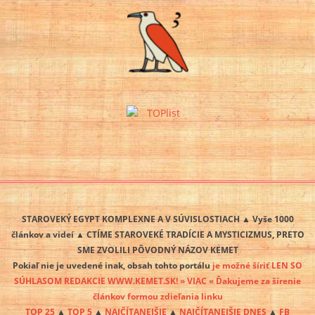
STAROVEKÝ EGYPT KOMPLEXNE A V SÚVISLOSTIACH ▲ Vyše 1000
článkov a videí ▲ CTÍME STAROVEKÉ TRADÍCIE A MYSTICIZMUS, PRETO
SME ZVOLILI PÔVODNÝ NÁZOV KEMET
Pokiaľ nie je uvedené inak, obsah tohto portálu
je možné šíriť LEN SO
SÚHLASOM REDAKCIE WWW.KEMET.SK! » VIAC « Ďakujeme za šírenie
článkov formou zdieľania linku
TOP 25
▲
TOP 5
▲
NAJČÍTANEJŠIE
▲
NAJČÍTANEJŠIE DNES
▲
FB