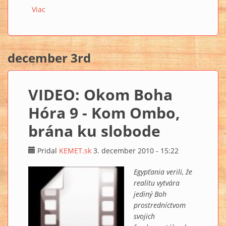
Viac
o VIDEO: Okom Boha Hóra 10 - Philae, ženský princíp
december 3rd
VIDEO: Okom Boha
Hóra 9 - Kom Ombo,
brána ku slobode
Pridal
KEMET.sk
3. december 2010 - 15:22
Egypťania verili, že
realitu vytvára
jediný Boh
prostredníctvom
svojich