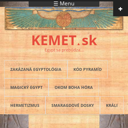
☰ Menu
Skočiť na hlavný obsah
KEMET
sk
▲
Egypt sa prebúdza...
ZAKÁZANÁ EGYPTOLÓGIA
KÓD PYRAMÍD
MAGICKÝ EGYPT
OKOM BOHA HÓRA
HERMETIZMUS
SMARAGDOVÉ DOSKY
KRÁLI