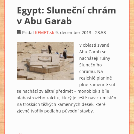
Egypt: Sluneční chrám
v Abu Garab
Pridal
KEMET.sk
9. december 2013 - 23:53
V oblasti zvané
Abu Garab se
nacházejí ruiny
Slunečního
chrámu. Na
rozlehlé planině
plné kamenné suti
se nachází zvláštní předmět – monoblok z bíle
alabastrového kalcitu, který je ještě navíc umístěn
na troskách těžkých kamenných desek, které
zjevně tvořily podlahu původní stavby.