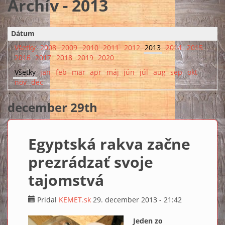
Archív - 2013
Dátum
Všetky
2008
2009
2010
2011
2012
2013
2014
2015
2016
2017
2018
2019
2020
Všetky
jan
feb
mar
apr
máj
jún
júl
aug
sep
okt
nov
dec
december 29th
Egyptská rakva začne
prezrádzať svoje
tajomstvá
Pridal
KEMET.sk
29. december 2013 - 21:42
Jeden zo