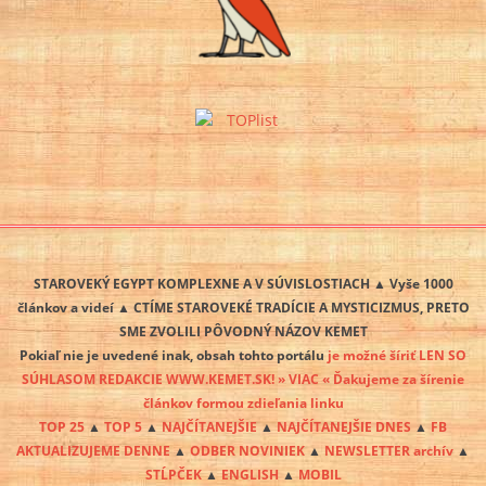
STAROVEKÝ EGYPT KOMPLEXNE A V SÚVISLOSTIACH ▲ Vyše 1000
článkov a videí ▲ CTÍME STAROVEKÉ TRADÍCIE A MYSTICIZMUS, PRETO
SME ZVOLILI PÔVODNÝ NÁZOV KEMET
Pokiaľ nie je uvedené inak, obsah tohto portálu
je možné šíriť LEN SO
SÚHLASOM REDAKCIE WWW.KEMET.SK! » VIAC « Ďakujeme za šírenie
článkov formou zdieľania linku
TOP 25
▲
TOP 5
▲
NAJČÍTANEJŠIE
▲
NAJČÍTANEJŠIE DNES
▲
FB
AKTUALIZUJEME DENNE
▲
ODBER NOVINIEK
▲
NEWSLETTER archív
▲
STĹPČEK
▲
ENGLISH
▲
MOBIL