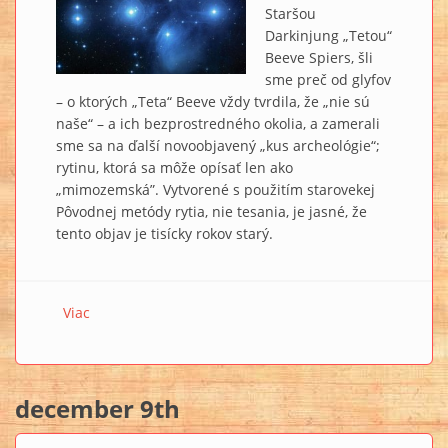
Staršou
Darkinjung „Tetou“
Beeve Spiers, šli
sme preč od glyfov
– o ktorých „Teta“ Beeve vždy tvrdila, že „nie sú
naše“ – a ich bezprostredného okolia, a zamerali
sme sa na ďalší novoobjavený „kus archeológie“;
rytinu, ktorá sa môže opísať len ako
„mimozemská”. Vytvorené s použitím starovekej
Pôvodnej metódy rytia, nie tesania, je jasné, že
tento objav je tisícky rokov starý.
Viac
o Viac dôkazov o prítomnosti Egypťanov a Plejáďanov
v Austrálii 2
december 9th