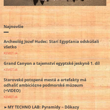
Najnovšie
Archeológ Jozef Hudec: Starí Egypťania odskúšali
všetko
KEMET.sk
Grand Canyon a tajemství egyptské jeskyně 1. díl
KEMET.sk
Staroveké potopené mestá a artefakty má
odhaliť ambiciózne podmorské múzeum
(+VIDEO)
KEMET.sk
►MY TECHNO LAB: Pyramídy ~ Dôkazy