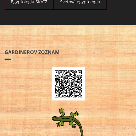
Egyptológia SK/CZ
Svetová egyptológia
GARDINEROV ZOZNAM