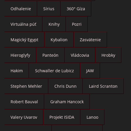
Odhalenie
Sírius
360° Gíza
Virtuálna púť
Knihy
Pozri
Magický Egypt
Kybalion
Zasvätenie
Hieroglyfy
Panteón
Vládcovia
Hrobky
Hakim
Schwaller de Lubicz
JAW
Stephen Mehler
Chris Dunn
Laird Scranton
Robert Bauval
Graham Hancock
Valery Uvarov
Projekt ISIDA
Lanoo