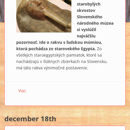
starobylých
skvostov
Slovenského
národného múzea
si vyslúžil
najväčšiu
pozornosť. Ide o rakvu s ľudskou múmiou,
ktorá pochádza zo starovekého Egypta.
Zo
všetkých staroegyptských pamiatok, ktoré sa
nachádzajú v štátnych zbierkach na Slovensku,
má táto rakva výnimočné postavenie.
Viac
o Egyptská rakva začne prezrádzať svoje tajomstvá
december 18th