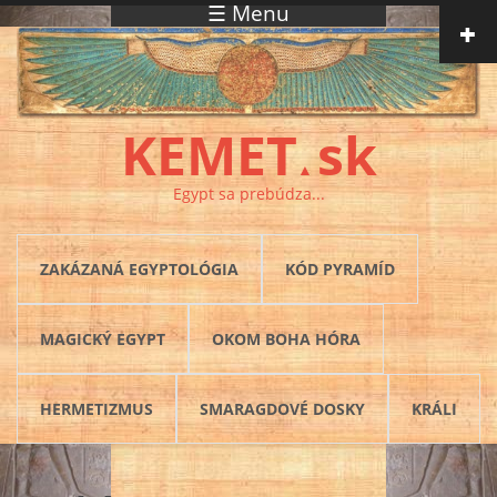
☰ Menu
Skočiť na hlavný obsah
KEMET
sk
▲
Egypt sa prebúdza...
ZAKÁZANÁ EGYPTOLÓGIA
KÓD PYRAMÍD
MAGICKÝ EGYPT
OKOM BOHA HÓRA
HERMETIZMUS
SMARAGDOVÉ DOSKY
KRÁLI