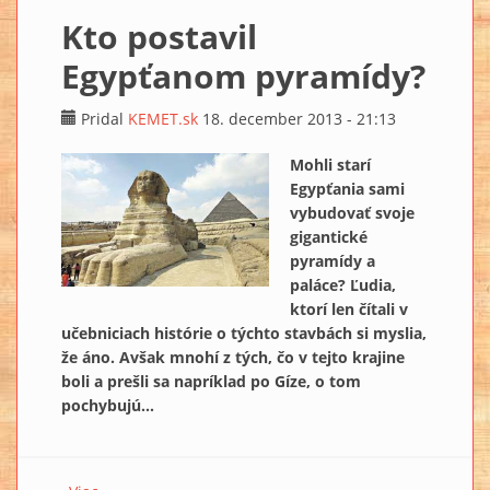
Kto postavil
Egypťanom pyramídy?
Pridal
KEMET.sk
18. december 2013 - 21:13
Mohli starí
Egypťania sami
vybudovať svoje
gigantické
pyramídy a
paláce? Ľudia,
ktorí len čítali v
učebniciach histórie o týchto stavbách si myslia,
že áno. Avšak mnohí z tých, čo v tejto krajine
boli a prešli sa napríklad po Gíze, o tom
pochybujú...