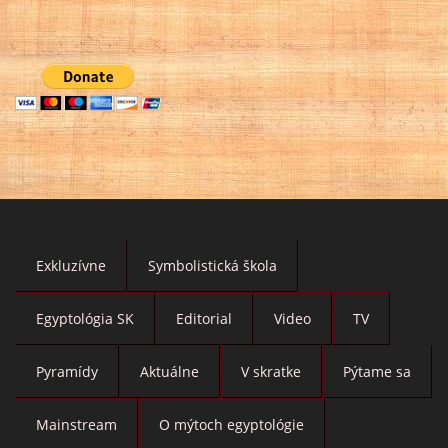
Exkluzívne
Symbolistická škola
Egyptológia SK
Editorial
Video
TV
Pyramídy
Aktuálne
V skratke
Pýtame sa
Mainstream
O mýtoch egyptológie