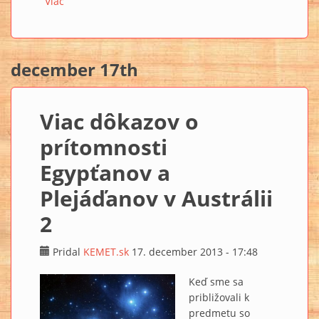
Viac
o Kto postavil Egypťanom pyramídy?
december 17th
Viac dôkazov o
prítomnosti
Egypťanov a
Plejáďanov v Austrálii
2
Pridal
KEMET.sk
17. december 2013 - 17:48
Keď sme sa
približovali k
predmetu so