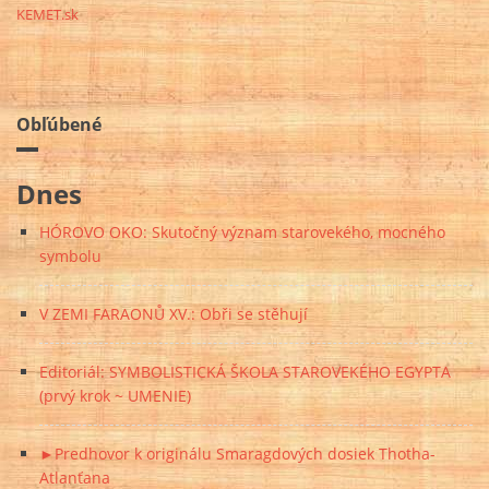
KEMET.sk
Obľúbené
Dnes
HÓROVO OKO: Skutočný význam starovekého, mocného
symbolu
V ZEMI FARAONŮ XV.: Obři se stěhují
Editoriál: SYMBOLISTICKÁ ŠKOLA STAROVEKÉHO EGYPTA
(prvý krok ~ UMENIE)
►Predhovor k originálu Smaragdových dosiek Thotha-
Atlanťana