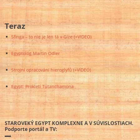
Teraz
Sfinga – to nie je len tá v Gíze (+VIDEO)
Egyptológ Martin Odler
Strojní opracování hieroglyfů (+VIDEO)
Egypt: Prokletí Tutanchamona
STAROVEKÝ EGYPT KOMPLEXNE A V SÚVISLOSTIACH.
Podporte portál a TV: