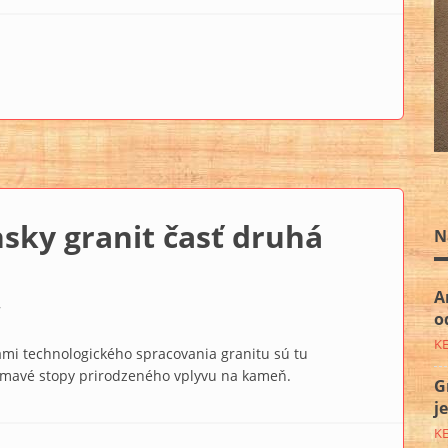
MET stream ▲51
nsky granit časť druhá
N
A
7
o
K
ami technologického spracovania granitu sú tu
mavé stopy prirodzeného vplyvu na kameň.
G
j
K