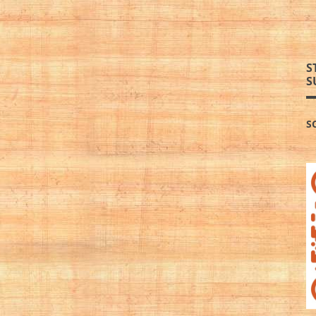
S
S
S