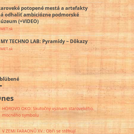
taroveké potopené mestá a artefakty
á odhaliť ambiciózne podmorské
úzeum (+VIDEO)
EMET.sk
MY TECHNO LAB: Pyramídy ~ Dôkazy
EMET.sk
bľúbené
Dnes
HÓROVO OKO: Skutočný význam starovekého,
mocného symbolu
V ZEMI FARAONŮ XV.: Obři se stěhují