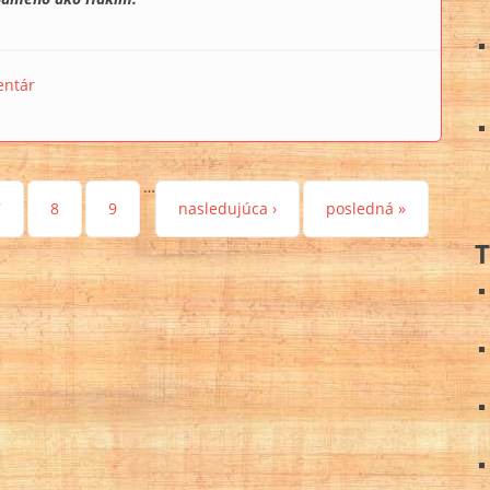
ívny rozhovor so Stephenom Mehlerom
entár
…
7
8
9
nasledujúca ›
posledná »
T