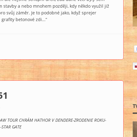
m stavby a nebo mnohem později, kdy někdo využil již
ro svůj záměr. Je to podobné jako, když sprejer
rafity betonové zdi...”
51
T
3
-JAW TOUR CHRÁM HATHOR V DENDERE-ZRODENIE ROKU-
-STAR GATE