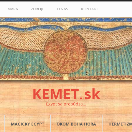
MAPA
ZDROJE
O NÁS
KONTAKT
KEMET
sk
▲
Egypt sa prebúdza...
MAGICKÝ EGYPT
OKOM BOHA HÓRA
HERMETIZ