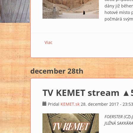
dány již běhe
hotové místo p
počmárá svým g
Viac
o Jiný pohled na Údolí králů
december 28th
TV KEMET stream ▲
Pridal
KEMET.sk
28. december 2017 - 23:5
FOERSTER (CZ)
JUŽNÁ SAKKÁRA