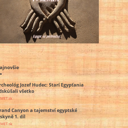
ajnovšie
rcheológ Jozef Hudec: Starí Egypťania
dskúšali všetko
EMET.sk
rand Canyon a tajemství egyptské
eskyně 1. díl
EMET.sk