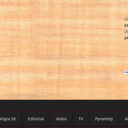
Úč
2
Úč
2
lógia SK
Editorial
Video
TV
Pyramídy
A