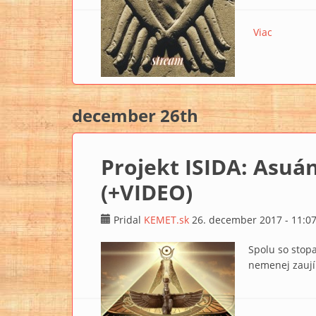
Viac
o TV KE
december 26th
Projekt ISIDA: Asuá
(+VIDEO)
Pridal
KEMET.sk
26. december 2017 - 11:0
Spolu so stop
nemenej zaují