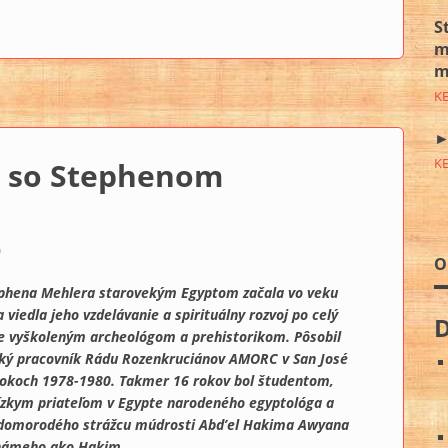
 ISIDA: Asuánsky granit časť druhá (+VIDEO)
S
m
m
K
►
K
r so Stephenom
0
O
ephena Mehlera starovekým Egyptom začala vo veku
 viedla jeho vzdelávanie a spirituálny rozvoj po celý
je vyškoleným archeológom a prehistorikom. Pôsobil
cký pracovník Rádu Rozenkruciánov AMORC v San José
 rokoch 1978-1980. Takmer 16 rokov bol študentom,
ízkym priateľom v Egypte narodeného egyptológa a
domorodého strážcu múdrosti Abd’el Hakima Awyana
námeho ako Hakim.