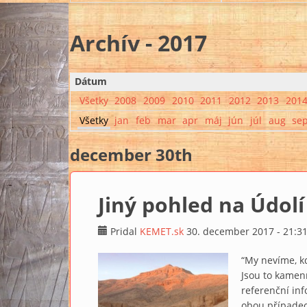
Archív - 2017
Dátum
Všetky
2008
2009
2010
2011
2012
2013
201
Všetky
jan
feb
mar
apr
máj
jún
júl
aug
se
december 30th
Jiný pohled na Údolí
Pridal
KEMET.sk
30. december 2017 - 21:3
“My nevíme, k
Jsou to kamen
referenční in
obou případec