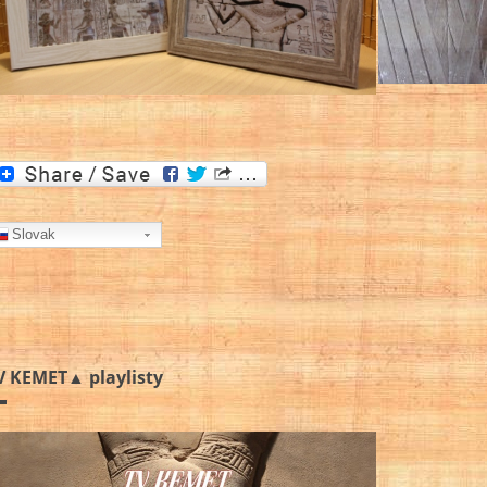
Slovak
V KEMET▲ playlisty