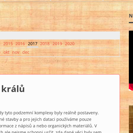
N
4
2015
2016
2017
2018
2019
2020
p
okt
nov
dec
 králů
1
dy tyto podzemní komplexy byly reálně postaveny.
né stavby a pro jejich dataci používáme pouze
formace z nápisů a nebo organických materiálů. V
h ale nejsme schopni určit, zda dané věci byly sem