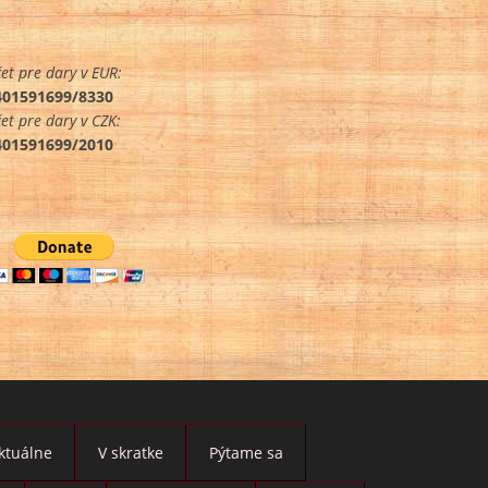
et pre dary v EUR:
401591699/8330
et pre dary v CZK:
401591699/2010
ktuálne
V skratke
Pýtame sa