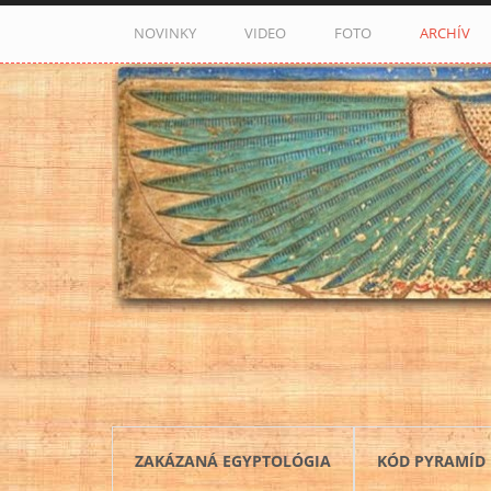
Skočiť na hlavný obsah
NOVINKY
VIDEO
FOTO
ARCHÍV
ZAKÁZANÁ EGYPTOLÓGIA
KÓD PYRAMÍD