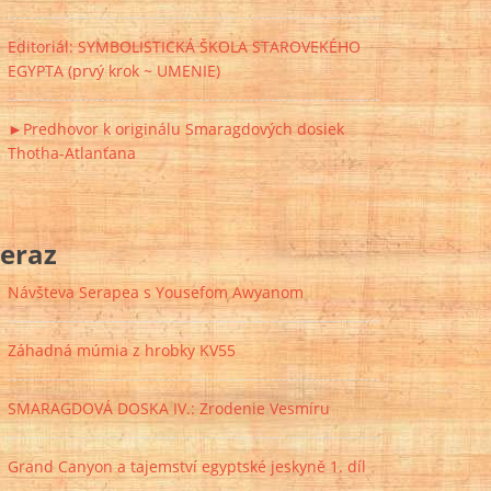
Editoriál: SYMBOLISTICKÁ ŠKOLA STAROVEKÉHO
EGYPTA (prvý krok ~ UMENIE)
►Predhovor k originálu Smaragdových dosiek
Thotha-Atlanťana
eraz
Návšteva Serapea s Yousefom Awyanom
Záhadná múmia z hrobky KV55
SMARAGDOVÁ DOSKA IV.: Zrodenie Vesmíru
Grand Canyon a tajemství egyptské jeskyně 1. díl