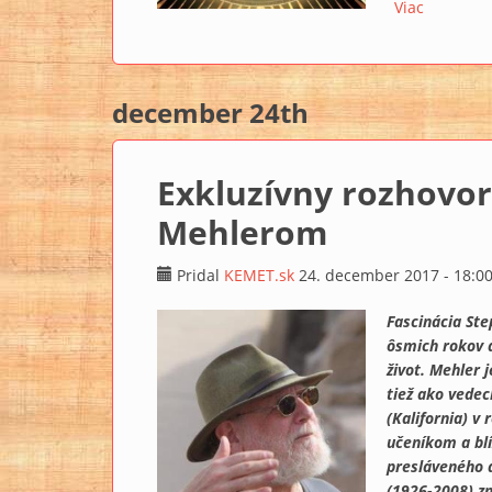
Viac
o Projekt
december 24th
Exkluzívny rozhovo
Mehlerom
Pridal
KEMET.sk
24. december 2017 - 18:0
Fascinácia St
ôsmich rokov a
život. Mehler 
tiež ako vede
(Kalifornia) v
učeníkom a bl
presláveného 
(1926-2008) z