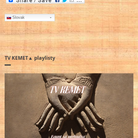
Slovak
TV KEMET▲ playlisty