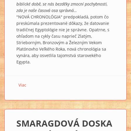
biblické době, se nás bezděky zmocní pochybnosti,
zda je naše časová osa správná…
"NOVÁ CHRONOLÓGIA" predpokladá, potom čo
preskúmala prezentované dôkazy, že datovanie
tradičnej Egyptológie nie je správne. Opatrne, s
ohľadom na cykly času naprieč Zlatým,
Strieborným, Bronzovým a Železným Vekom
Platónovho Veľkého Roka, nová chronológia sa
vynára, aby osvetlila tajomstvá starovekého
Egypta.
Viac
o :::dokument::: KÓD PYRAMÍD 5. Nová chronologie
SMARAGDOVÁ DOSKA