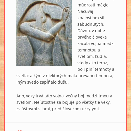
múdrosti mágie.
Načúvaj
znalostiam síl
zabudnutých.
Dávno, v dobe
prvého človeka,
začala vojna medzi
temnotou a
svetlom. Ľudia,
vtedy ako teraz,
boli plní temnoty a
svetla; a kým v niektorých mala prevahu temnota,
iným svetlo zapĺňalo dušu.
Áno, veky trvá táto vojna, večný boj medzi tmou a
svetlom. Neľútostne sa bojuje po všetky tie veky,
zvláštnymi silami, pred človekom ukrytými.