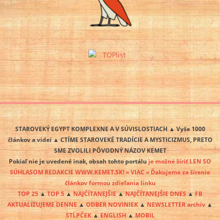
STAROVEKÝ EGYPT KOMPLEXNE A V SÚVISLOSTIACH ▲ Vyše 1000
článkov a videí ▲ CTÍME STAROVEKÉ TRADÍCIE A MYSTICIZMUS, PRETO
SME ZVOLILI PÔVODNÝ NÁZOV KEMET
Pokiaľ nie je uvedené inak, obsah tohto portálu
je možné šíriť LEN SO
SÚHLASOM REDAKCIE WWW.KEMET.SK! » VIAC « Ďakujeme za šírenie
článkov formou zdieľania linku
TOP 25
▲
TOP 5
▲
NAJČÍTANEJŠIE
▲
NAJČÍTANEJŠIE DNES
▲
FB
AKTUALIZUJEME DENNE
▲
ODBER NOVINIEK
▲
NEWSLETTER archív
▲
STĹPČEK
▲
ENGLISH
▲
MOBIL