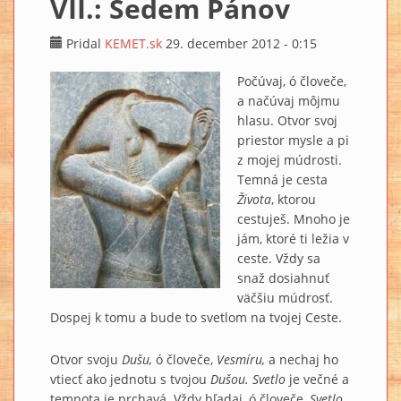
VII.: Sedem Pánov
Pridal
KEMET.sk
29. december 2012 - 0:15
Počúvaj, ó človeče,
a načúvaj môjmu
hlasu. Otvor svoj
priestor mysle a pi
z mojej múdrosti.
Temná je cesta
Života
, ktorou
cestuješ. Mnoho je
jám, ktoré ti ležia v
ceste. Vždy sa
snaž dosiahnuť
väčšiu múdrosť.
Dospej k tomu a bude to svetlom na tvojej Ceste.
Otvor svoju
Dušu,
ó človeče,
Vesmíru,
a nechaj ho
vtiecť ako jednotu s tvojou
Dušou. Svetlo
je večné a
temnota je prchavá. Vždy hľadaj, ó človeče,
Svetlo.