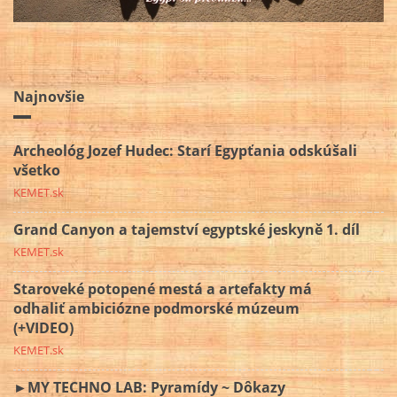
Najnovšie
Archeológ Jozef Hudec: Starí Egypťania odskúšali
všetko
KEMET.sk
Grand Canyon a tajemství egyptské jeskyně 1. díl
KEMET.sk
Staroveké potopené mestá a artefakty má
odhaliť ambiciózne podmorské múzeum
(+VIDEO)
KEMET.sk
►MY TECHNO LAB: Pyramídy ~ Dôkazy