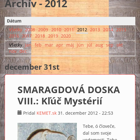
Archív - 2012
Dátum
Všetky
2008
2009
2010
2011
2012
2013
2014
2015
2016
2017
2018
2019
2020
Všetky
jan
feb
mar
apr
máj
jún
júl
aug
sep
okt
nov
dec
december 31st
SMARAGDOVÁ DOSKA
VIII.: Kľúč Mystérií
Pridal
KEMET.sk
31. december 2012 - 22:53
Tebe, ó človeče,
dal som svoje
vedomosti. Tebe