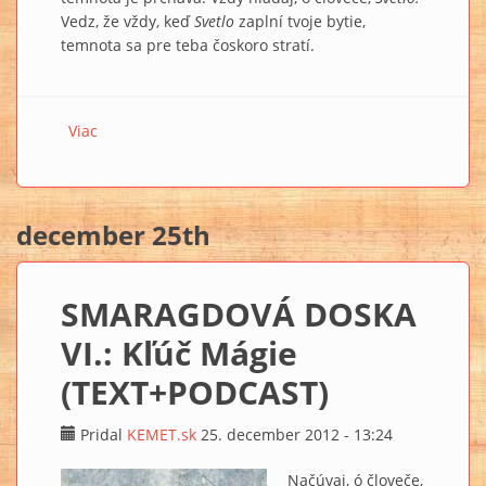
Vedz, že vždy, keď
Svetlo
zaplní tvoje bytie,
temnota sa pre teba čoskoro stratí.
Viac
o SMARAGDOVÁ DOSKA VII.: Sedem Pánov
december 25th
SMARAGDOVÁ DOSKA
VI.: Kľúč Mágie
(TEXT+PODCAST)
Pridal
KEMET.sk
25. december 2012 - 13:24
Načúvaj, ó človeče,