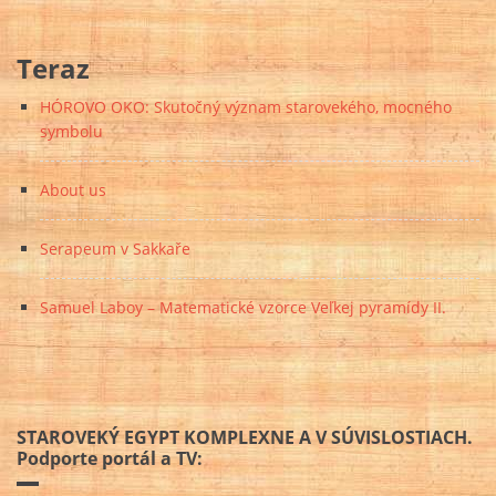
Teraz
HÓROVO OKO: Skutočný význam starovekého, mocného
symbolu
About us
Serapeum v Sakkaře
Samuel Laboy – Matematické vzorce Veľkej pyramídy II.
STAROVEKÝ EGYPT KOMPLEXNE A V SÚVISLOSTIACH.
Podporte portál a TV: