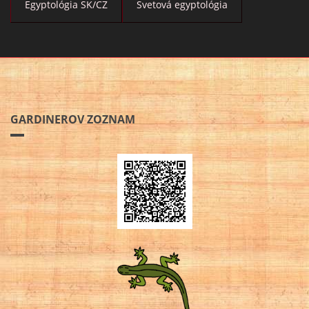
Egyptológia SK/CZ
Svetová egyptológia
GARDINEROV ZOZNAM