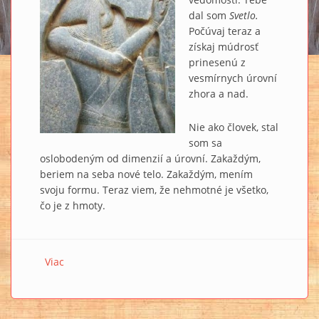
dal som
Svetlo.
Počúvaj teraz a
získaj múdrosť
prinesenú z
vesmírnych úrovní
zhora a nad.
Nie ako človek, stal
som sa
oslobodeným od dimenzií a úrovní. Zakaždým,
beriem na seba nové telo. Zakaždým, mením
svoju formu. Teraz viem, že nehmotné je všetko,
čo je z hmoty.
Viac
o SMARAGDOVÁ DOSKA VIII.: Kľúč Mystérií