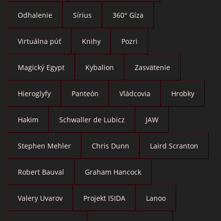
Odhalenie
Sírius
360° Gíza
Virtuálna púť
Knihy
Pozri
Magický Egypt
Kybalion
Zasvätenie
Hieroglyfy
Panteón
Vládcovia
Hrobky
Hakim
Schwaller de Lubicz
JAW
Stephen Mehler
Chris Dunn
Laird Scranton
Robert Bauval
Graham Hancock
Valery Uvarov
Projekt ISIDA
Lanoo