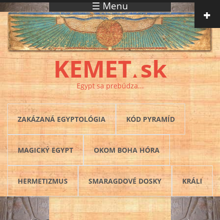
☰ Menu
Skočiť na hlavný obsah
KEMET
sk
▲
Egypt sa prebúdza...
ZAKÁZANÁ EGYPTOLÓGIA
KÓD PYRAMÍD
MAGICKÝ EGYPT
OKOM BOHA HÓRA
HERMETIZMUS
SMARAGDOVÉ DOSKY
KRÁLI