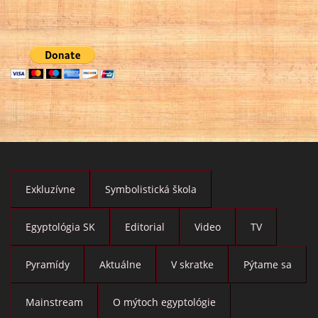
Exkluzívne
Symbolistická škola
Egyptológia SK
Editorial
Video
TV
Pyramídy
Aktuálne
V skratke
Pýtame sa
Mainstream
O mýtoch egyptológie