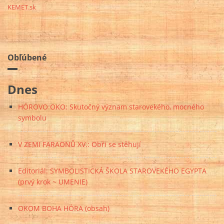
KEMET.sk
Obľúbené
Dnes
HÓROVO OKO: Skutočný význam starovekého, mocného
symbolu
V ZEMI FARAONŮ XV.: Obři se stěhují
Editoriál: SYMBOLISTICKÁ ŠKOLA STAROVEKÉHO EGYPTA
(prvý krok ~ UMENIE)
OKOM BOHA HÓRA (obsah)