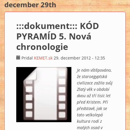
december 29th
:::dokument::: KÓD
PYRAMÍD 5. Nová
chronologie
Pridal
KEMET.sk
29. december 2012 - 12:35
Je nám vštěpováno,
že staroegyptská
civilizace zažila svůj
Zlatý věk v období
dvou až tří tisíc let
před Kristem. Při
představě, jak se
tato velkolepá
kultura rodí z
malých osad v