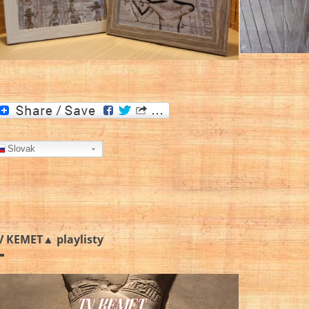
Slovak
V KEMET▲ playlisty