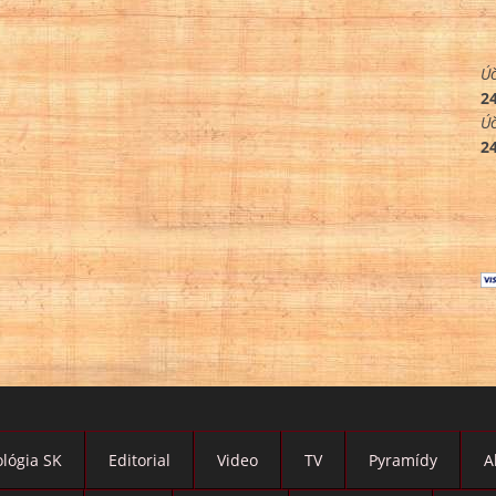
Úč
2
Úč
2
lógia SK
Editorial
Video
TV
Pyramídy
A