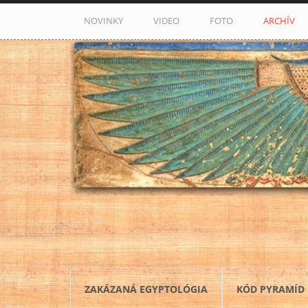
Skočiť na hlavný obsah
NOVINKY
VIDEO
FOTO
ARCHÍV
ZAKÁZANÁ EGYPTOLÓGIA
KÓD PYRAMÍD