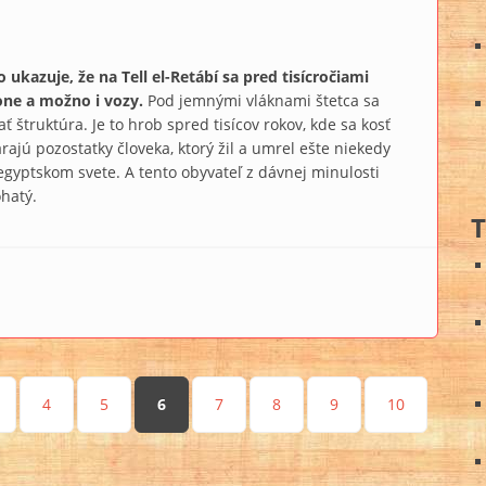
ukazuje, že na Tell el-­Retábí sa pred tisícročiami
ne a možno i vozy.
Pod jemnými vláknami štetca sa
ť štruktúra. Je to hrob spred tisícov rokov, kde sa kosť
rajú pozostatky človeka, ktorý žil a umrel ešte niekedy
egyptskom svete. A tento obyvateľ z dávnej minulosti
ohatý.
T
zili na prvý dôkaz koní
4
5
6
7
8
9
10