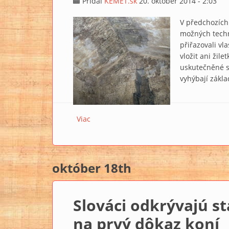
Pridal
KEMET.sk
20. október 2014 - 2:03
V předchozích 
možných techn
přiřazovali vl
vložit ani žil
uskutečněné s
vyhýbají zákl
Viac
o „Snad jediný důkaz, který by mohl přib
október 18th
Slováci odkrývajú st
na prvý dôkaz koní