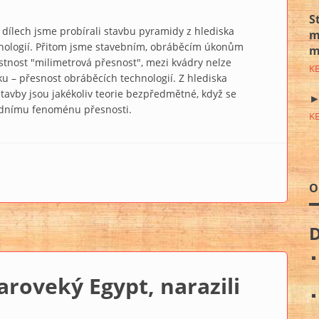
S
dílech jsme probírali stavbu pyramidy z hlediska
m
ologií. Přitom jsme stavebním, obráběcím úkonům
m
astnost "milimetrová přesnost", mezi kvádry nelze
K
etku – přesnost obráběcích technologií. Z hlediska
tavby jsou jakékoliv teorie bezpředmětné, když se
►
adnímu fenoménu přesnosti.
K
lížit skutečnost, je experiment“ 20
O
aroveký Egypt, narazili