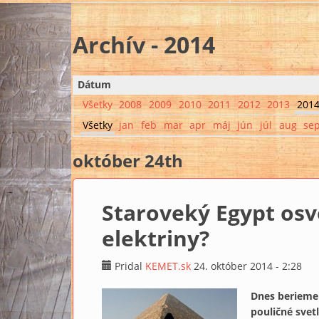
Archív - 2014
Dátum
Všetky
2008
2009
2010
2011
2012
2013
201
Všetky
jan
feb
mar
apr
máj
jún
júl
aug
se
október 24th
Staroveký Egypt osv
elektriny?
Pridal
KEMET.sk
24. október 2014 - 2:28
Dnes berieme
pouličné svet