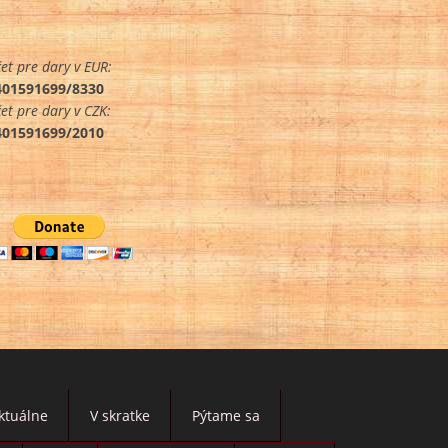
et pre dary v EUR:
401591699/8330
et pre dary v CZK:
401591699/2010
ktuálne
V skratke
Pýtame sa