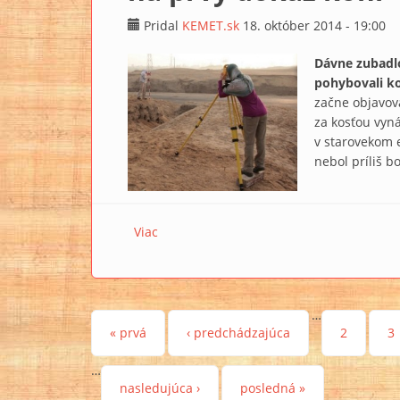
Pridal
KEMET.sk
18. október 2014 - 19:00
Dávne zubadlo 
pohybovali ko
začne objavova
za kosťou vyná
v starovekom 
nebol príliš b
Viac
o Slováci odkrývajú staroveký Egypt, nara
…
Stránky
« prvá
‹ predchádzajúca
2
3
…
nasledujúca ›
posledná »