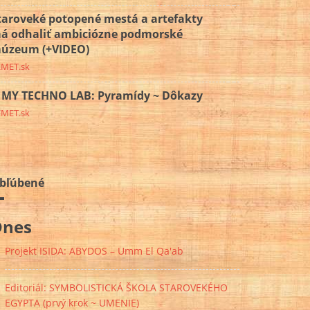
taroveké potopené mestá a artefakty
á odhaliť ambiciózne podmorské
úzeum (+VIDEO)
EMET.sk
MY TECHNO LAB: Pyramídy ~ Dôkazy
EMET.sk
bľúbené
Dnes
Projekt ISIDA: ABYDOS – Umm El Qa'ab
Editoriál: SYMBOLISTICKÁ ŠKOLA STAROVEKÉHO
EGYPTA (prvý krok ~ UMENIE)