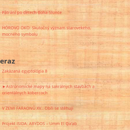
Pátrání po dětech Boha Slunce
HÓROVO OKO: Skutočný význam starovekého,
mocného symbolu
eraz
Zakázaná egyptológia 8
►Astronomické mapy na sakrálnych stavbách a
orientálnych kobercoch
V ZEMI FARAONŮ XV.: Obři se stěhují
Projekt ISIDA: ABYDOS – Umm El Qa'ab