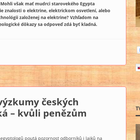
 Mohli však mať mudrci starovekého Egypta
 znalosti o elektrine, elektrickom osvetlení, alebo
hnológii založenej na elektrine? Vzhľadom na
eologické dôkazy sa odpoveď zdá byť kladná.
tvom elektriny?
výzkumy českých
T
ká – kvůli penězům
 egyptologů poutá pozornost odborníků i laiků na