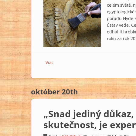
celém světě, n
egyptologickéh
pořadu Hyde Pa
ústav vede. Č
odhalili hrobk
roku za rok 20
Viac
o Nad světoznámými výzkumy českých eg
október 20th
„Snad jediný důkaz, 
skutečnost, je expe