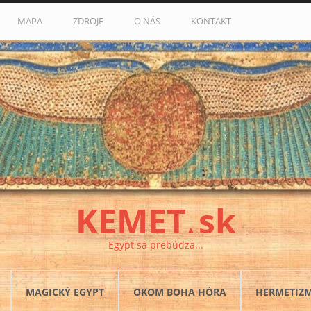
MAPA
ZDROJE
O NÁS
KONTAKT
KEMET
sk
▲
Egypt sa prebúdza...
MAGICKÝ EGYPT
OKOM BOHA HÓRA
HERMETIZ