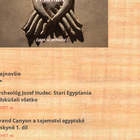
ajnovšie
rcheológ Jozef Hudec: Starí Egypťania
dskúšali všetko
EMET.sk
rand Canyon a tajemství egyptské
eskyně 1. díl
EMET.sk