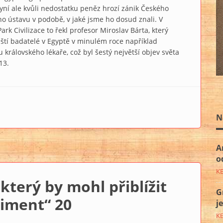
yní ale kvůli nedostatku peněz hrozí zánik Českého
o ústavu v podobě, v jaké jsme ho dosud znali. V
rk Civilizace to řekl profesor Miroslav Bárta, který
eští badatelé v Egyptě v minulém roce například
u královského lékaře, což byl šestý největší objev světa
13.
yptologů se smráká – kvůli penězům
N
A
o
K
který by mohl přiblížit
G
riment“ 20
j
K