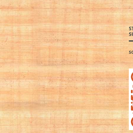
S
S
S