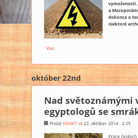
vymoženosti.
a Mezopotámie
dokonca o tec
niektoré arch
Viac
o Staroveký Egypt osvetlený prostredníc
október 22nd
Nad světoznámými 
egyptologů se smrá
Pridal
KEMET.sk
22. október 2014 - 2:25
Práce českých