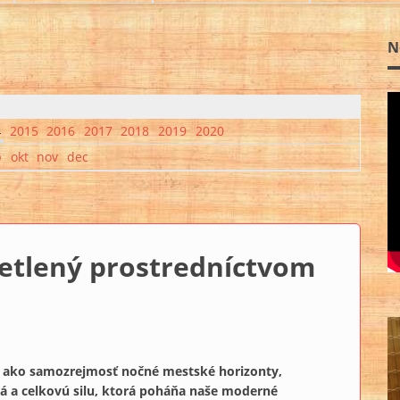
N
4
2015
2016
2017
2018
2019
2020
p
okt
nov
dec
etlený prostredníctvom
 ako samozrejmosť nočné mestské horizonty,
lá a celkovú silu, ktorá poháňa naše moderné