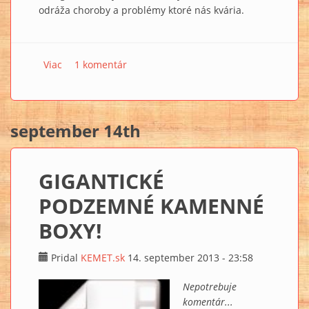
odráža choroby a problémy ktoré nás kvária.
Viac
o Čo sú HÓROVE USMERŇOVAČE ENERGIE? 11
1 komentár
september 14th
GIGANTICKÉ
PODZEMNÉ KAMENNÉ
BOXY!
Pridal
KEMET.sk
14. september 2013 - 23:58
Nepotrebuje
komentár...