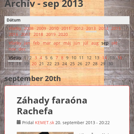
Archív - sep 2013
Dátum
Všetky
2008
2009
2010
2011
2012
2013
2014
2015
2016
2017
2018
2019
2020
Všetky
jan
feb
mar
apr
máj
jún
júl
aug
sep
okt
nov
dec
Všetky
1
2
3
4
5
6
7
8
9
10
11
12
13
14
15
16
17
18
19
20
21
22
23
24
25
26
27
28
29
30
september 20th
Záhady faraóna
Rachefa
Pridal
KEMET.sk
20. september 2013 - 20:22