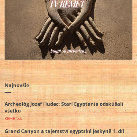
Najnovšie
Archeológ Jozef Hudec: Starí Egypťania odskúšali
všetko
KEMET.sk
Grand Canyon a tajemství egyptské jeskyně 1. díl