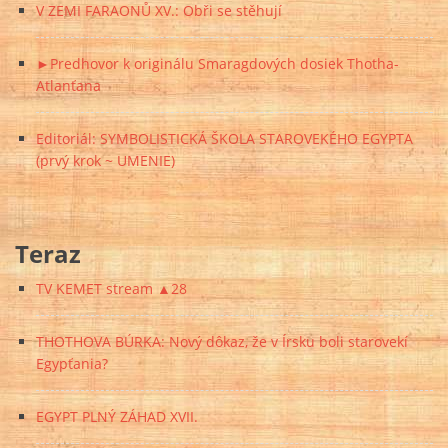
V ZEMI FARAONŮ XV.: Obři se stěhují
►Predhovor k originálu Smaragdových dosiek Thotha-
Atlanťana
Editoriál: SYMBOLISTICKÁ ŠKOLA STAROVEKÉHO EGYPTA
(prvý krok ~ UMENIE)
Teraz
TV KEMET stream ▲28
THOTHOVA BÚRKA: Nový dôkaz, že v Írsku boli starovekí
Egypťania?
EGYPT PLNÝ ZÁHAD XVII.