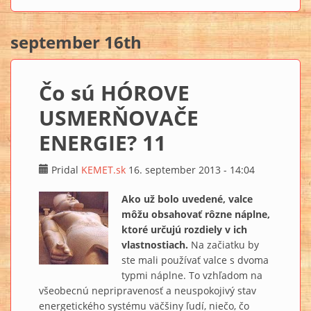
september 16th
Čo sú HÓROVE
USMERŇOVAČE
ENERGIE? 11
Pridal
KEMET.sk
16. september 2013 - 14:04
Ako už bolo uvedené, valce
môžu obsahovať rôzne náplne,
ktoré určujú rozdiely v ich
vlastnostiach.
Na začiatku by
ste mali používať valce s dvoma
typmi náplne. To vzhľadom na
všeobecnú nepripravenosť a neuspokojivý stav
energetického systému väčšiny ľudí, niečo, čo