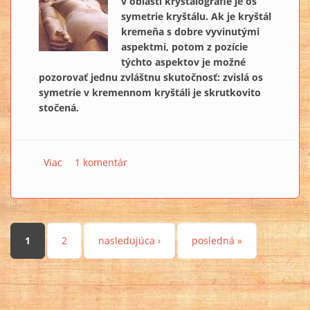
v oblasti kryštalografie je os
symetrie kryštálu. Ak je kryštál
kremeňa s dobre vyvinutými
aspektmi, potom z pozície
týchto aspektov je možné
pozorovať jednu zvláštnu skutočnosť: zvislá os
symetrie v kremennom kryštáli je skrutkovito
stočená.
Viac
o Čo sú HÓROVE USMERŇOVAČE ENERGIE? 10
1 komentár
Stránky
1
2
nasledujúca ›
posledná »