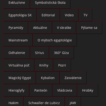
Exkluzívne
Symbolistická škola
Egyptológia SK
Editorial
Video
TV
Pyramídy
Aktuálne
V skratke
Pýtame sa
Mainstream
O mýtoch egyptológie
Odhalenie
Sírius
360° Gíza
Virtuálna púť
Knihy
Pozri
Magický Egypt
Kybalion
Zasvätenie
Hieroglyfy
Panteón
Vládcovia
Hrobky
Hakim
Schwaller de Lubicz
JAW