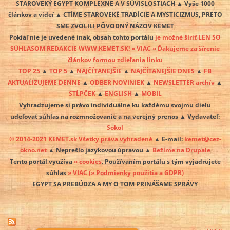
STAROVEKÝ EGYPT KOMPLEXNE A V SÚVISLOSTIACH ▲ Vyše 1000
článkov a videí ▲ CTÍME STAROVEKÉ TRADÍCIE A MYSTICIZMUS, PRETO
SME ZVOLILI PÔVODNÝ NÁZOV KEMET
Pokiaľ nie je uvedené inak, obsah tohto portálu
je možné šíriť LEN SO
SÚHLASOM REDAKCIE WWW.KEMET.SK! » VIAC « Ďakujeme za šírenie
článkov formou zdieľania linku
TOP 25
▲
TOP 5
▲
NAJČÍTANEJŠIE
▲
NAJČÍTANEJŠIE DNES
▲
FB
AKTUALIZUJEME DENNE
▲
ODBER NOVINIEK
▲
NEWSLETTER archív
▲
STĹPČEK
▲
ENGLISH
▲
MOBIL
Vyhradzujeme si právo individuálne ku každému svojmu dielu
udeľovať súhlas na rozmnožovanie a na verejný prenos ▲ Vydavateľ:
Sokol
© 2014-2021 KEMET.sk Všetky práva vyhradené
▲ E-mail:
kemet@cez-
okno.net
▲ Neprešlo jazykovou úpravou ▲
Bežíme na Drupale
Tento portál využíva
» cookies
. Používaním portálu s tým vyjadrujete
súhlas
» VIAC
(» Podmienky použitia a GDPR)
EGYPT SA PREBÚDZA A MY O TOM PRINÁŠAME SPRÁVY