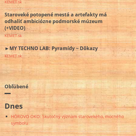
KEMET.sk
Staroveké potopené mestá a artefakty má
odhaliť ambiciózne podmorské múzeum
(+VIDEO)
KEMET.sk
►MY TECHNO LAB: Pyramídy ~ Dôkazy
KEMET.sk
Obľúbené
Dnes
HÓROVO OKO: Skutočný význam starovekého, mocného
symbolu