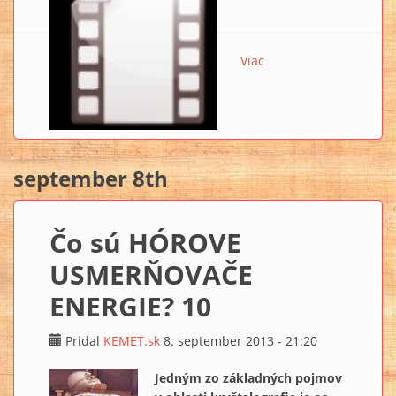
Viac
o GIGANTICKÉ
PODZEMNÉ
KAMENNÉ BOXY!
september 8th
Čo sú HÓROVE
USMERŇOVAČE
ENERGIE? 10
Pridal
KEMET.sk
8. september 2013 - 21:20
Jedným zo základných pojmov