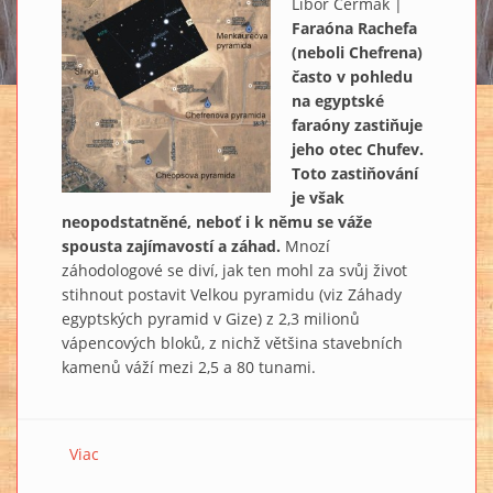
Libor Čermák |
Faraóna Rachefa
(neboli Chefrena)
často v pohledu
na egyptské
faraóny zastiňuje
jeho otec Chufev.
Toto zastiňování
je však
neopodstatněné, neboť i k němu se váže
spousta zajímavostí a záhad.
Mnozí
záhodologové se diví, jak ten mohl za svůj život
stihnout postavit Velkou pyramidu (viz Záhady
egyptských pyramid v Gize) z 2,3 milionů
vápencových bloků, z nichž většina stavebních
kamenů váží mezi 2,5 a 80 tunami.
Viac
o Záhady faraóna Rachefa