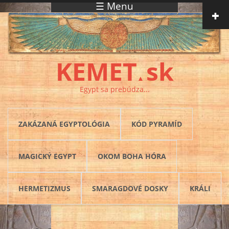
☰ Menu
Skočiť na hlavný obsah
KEMET
sk
▲
Egypt sa prebúdza...
ZAKÁZANÁ EGYPTOLÓGIA
KÓD PYRAMÍD
MAGICKÝ EGYPT
OKOM BOHA HÓRA
HERMETIZMUS
SMARAGDOVÉ DOSKY
KRÁLI