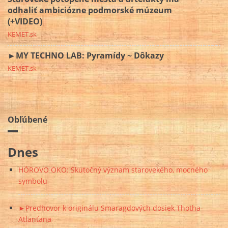
odhaliť ambiciózne podmorské múzeum
(+VIDEO)
KEMET.sk
►MY TECHNO LAB: Pyramídy ~ Dôkazy
KEMET.sk
Obľúbené
Dnes
HÓROVO OKO: Skutočný význam starovekého, mocného
symbolu
►Predhovor k originálu Smaragdových dosiek Thotha-
Atlanťana