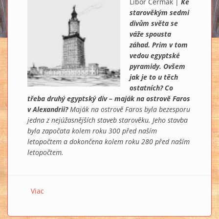
Libor Čermák |
Ke
starověkým sedmi
divům světa se
váže spousta
záhad. Prim v tom
vedou egyptské
pyramidy. Ovšem
jak je to u těch
ostatních? Co
třeba druhý egyptský div – maják na ostrově Faros
v Alexandrii?
Maják na ostrově Faros byla bezesporu
jedna z nejúžasnějších staveb starověku. Jeho stavba
byla započata kolem roku 300 před naším
letopočtem a dokončena kolem roku 280 před naším
letopočtem.
Viac
o Záhady faroského majáku