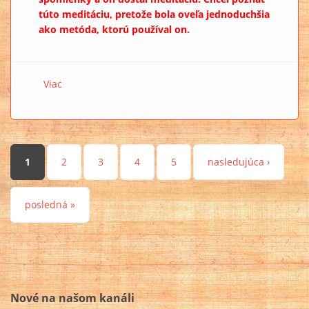
túto meditáciu, pretože bola oveľa jednoduchšia
ako metóda, ktorú používal on.
Viac
o Thoth, geometrické obrazce a Kvet Života (Pradávne
tajomstvo Kvetu Života 7)
Stránky
1
2
3
4
5
nasledujúca ›
posledná »
Nové na našom kanáli