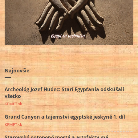
Najnovšie
Archeológ Jozef Hudec: Starí Egypťania odskúšali
všetko
KEMET.sk
Grand Canyon a tajemství egyptské jeskyně 1. díl
KEMET.sk
Staroveké potopené mestá a artefakty má