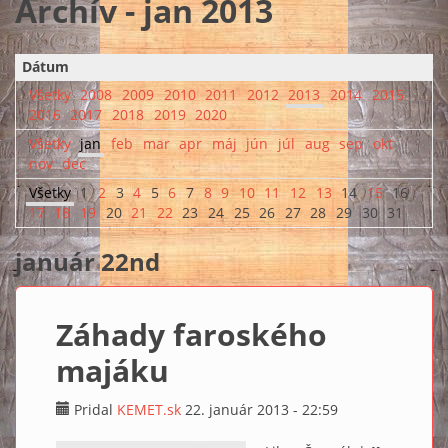
Archív - jan 2013
Dátum
Všetky
2008
2009
2010
2011
2012
2013
2014
2015
2016
2017
2018
2019
2020
Všetky
jan
feb
mar
apr
máj
jún
júl
aug
sep
okt
nov
dec
Všetky
1
2
3
4
5
6
7
8
9
10
11
12
13
14
15
16
17
18
19
20
21
22
23
24
25
26
27
28
29
30
31
január 22nd
Záhady faroského
majáku
Pridal
KEMET.sk
22. január 2013 - 22:59