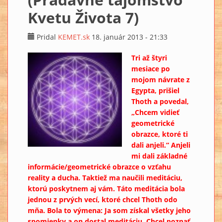
Kvetu Života 7)
Pridal
KEMET.sk
18. január 2013 - 21:33
Tri až štyri
mesiace po
mojom návrate z
Egypta, prišiel
Thoth a povedal,
„Chcem vidieť
geometrické
obrazce, ktoré ti
dali anjeli.“ Anjeli
mi dali základné
informácie/geometrické obrazce o vzťahu
reality a ducha. Taktiež ma naučili meditáciu,
ktorú poskytnem aj vám. Táto meditácia bola
jednou z prvých vecí, ktoré chcel Thoth odo
mňa. Bola to výmena: Ja som získal všetky jeho
spomienky a on dostal meditáciu. Chcel poznať