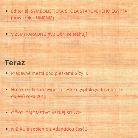
Editoriál: SYMBOLISTICKÁ ŠKOLA STAROVEKÉHO EGYPTA
(prvý krok ~ UMENIE)
V ZEMI FARAONŮ XV.: Obři se stěhují
Teraz
Pradávne mestá pod pieskami Gízy II.
Hrobka šéflékaře vynesla české egyptology do žebříčku
objevů roku 2013
OČKO: TAJOMSTVO VEĽKEJ SFINGY
NIBIRU a spojenie s Atlantídou časť 3.