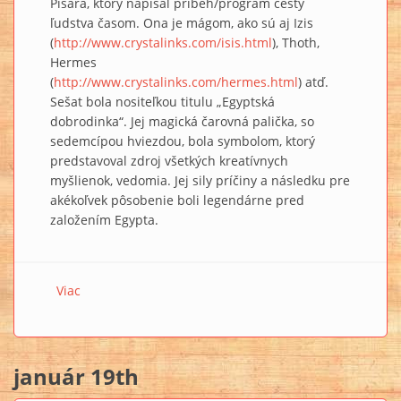
Pisára, ktorý napísal príbeh/program cesty
ľudstva časom. Ona je mágom, ako sú aj Izis
(
http://www.crystalinks.com/isis.html
), Thoth,
Hermes
(
http://www.crystalinks.com/hermes.html
) atď.
Sešat bola nositeľkou titulu „Egyptská
dobrodinka“. Jej magická čarovná palička, so
sedemcípou hviezdou, bola symbolom, ktorý
predstavoval zdroj všetkých kreatívnych
myšlienok, vedomia. Jej sily príčiny a následku pre
akékoľvek pôsobenie boli legendárne pred
založením Egypta.
Viac
o Sešat, Pisárka
január 19th