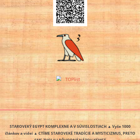
STAROVEKÝ EGYPT KOMPLEXNE A V SÚVISLOSTIACH ▲ Vyše 1000
článkov a videí ▲ CTÍME STAROVEKÉ TRADÍCIE A MYSTICIZMUS, PRETO
SME ZVOLILI PÔVODNÝ NÁZOV KEMET