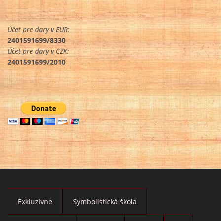
Účet pre dary v EUR:
2401591699/8330
Účet pre dary v CZK:
2401591699/2010
Exkluzívne
Symbolistická škola