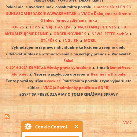
Pokiaľ nie je uvedené inak, obsah tohto portálu
je možné šíriť LEN SO
SÚHLASOM REDAKCIE WWW.KEMET.SK! » VIAC « Ďakujeme za šírenie
článkov formou zdieľania linku
TOP 25
▲
TOP 5
▲
NAJČÍTANEJŠIE
▲
NAJČÍTANEJŠIE DNES
▲
FB
AKTUALIZUJEME DENNE
▲
ODBER NOVINIEK
▲
NEWSLETTER archív
▲
STĹPČEK
▲
ENGLISH
▲
MOBIL
Vyhradzujeme si právo individuálne ku každému svojmu dielu
udeľovať súhlas na rozmnožovanie a na verejný prenos ▲ Vydavateľ:
Sokol
© 2014-2021 KEMET.sk Všetky práva vyhradené
▲ E-mail:
kemet@cez-
okno.net
▲ Neprešlo jazykovou úpravou ▲
Bežíme na Drupale
Tento portál využíva
» cookies
. Používaním portálu s tým vyjadrujete
súhlas
» VIAC
(» Podmienky použitia a GDPR)
EGYPT SA PREBÚDZA A MY O TOM PRINÁŠAME SPRÁVY
VIAC
Cookie Control