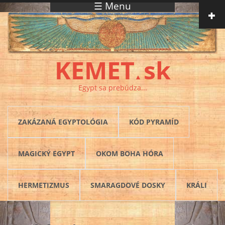
☰ Menu
Skočiť na hlavný obsah
KEMET
sk
▲
Egypt sa prebúdza...
ZAKÁZANÁ EGYPTOLÓGIA
KÓD PYRAMÍD
MAGICKÝ EGYPT
OKOM BOHA HÓRA
HERMETIZMUS
SMARAGDOVÉ DOSKY
KRÁLI