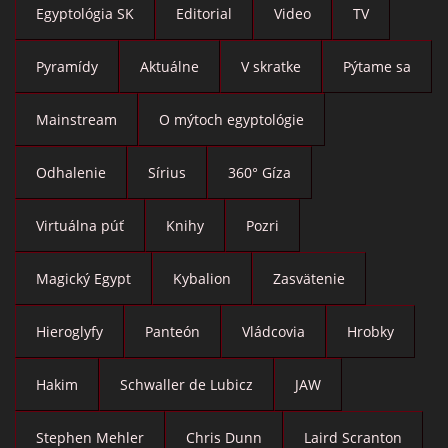
Egyptológia SK
Editorial
Video
TV
Pyramídy
Aktuálne
V skratke
Pýtame sa
Mainstream
O mýtoch egyptológie
Odhalenie
Sírius
360° Gíza
Virtuálna púť
Knihy
Pozri
Magický Egypt
Kybalion
Zasvätenie
Hieroglyfy
Panteón
Vládcovia
Hrobky
Hakim
Schwaller de Lubicz
JAW
Stephen Mehler
Chris Dunn
Laird Scranton