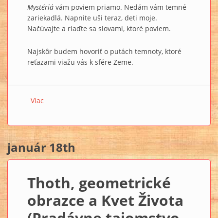
Mystériá
vám poviem priamo. Nedám vám temné
zariekadlá. Napnite uši teraz, deti moje.
Načúvajte a riaďte sa slovami, ktoré poviem.
Najskôr budem hovoriť o putách temnoty, ktoré
reťazami viažu vás k sfére Zeme.
Viac
o SMARAGDOVÁ DOSKA XV.: Tajomstvo Tajomstiev
január 18th
Thoth, geometrické
obrazce a Kvet Života
(Pradávne tajomstvo