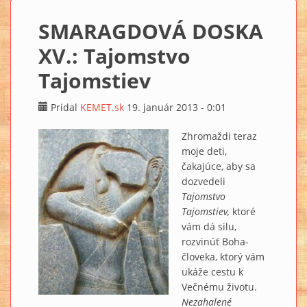
SMARAGDOVÁ DOSKA
XV.: Tajomstvo
Tajomstiev
Pridal
KEMET.sk
19. január 2013 - 0:01
Zhromaždi teraz
moje deti,
čakajúce, aby sa
dozvedeli
Tajomstvo
Tajomstiev,
ktoré
vám dá silu,
rozvinúť Boha-
človeka, ktorý vám
ukáže cestu k
Večnému životu.
Nezahalené