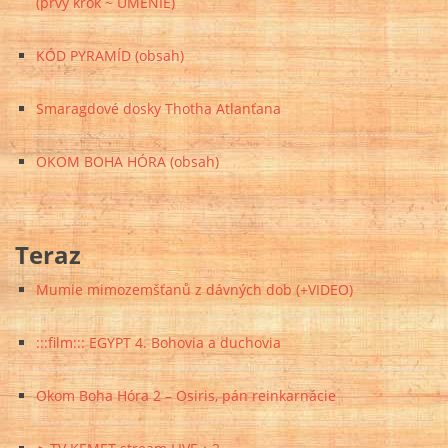
(prvý krok ~ UMENIE)
KÓD PYRAMÍD (obsah)
Smaragdové dosky Thotha Atlanťana
OKOM BOHA HÓRA (obsah)
Teraz
Mumie mimozemšťanů z dávných dob (+VIDEO)
:::film::: EGYPT 4. Bohovia a duchovia
Okom Boha Hóra 2 – Osiris, pán reinkarnácie