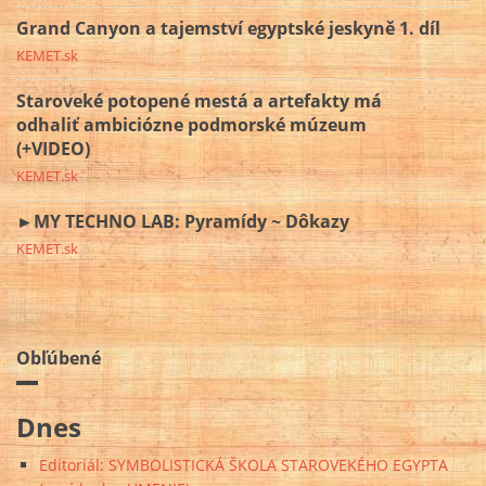
Grand Canyon a tajemství egyptské jeskyně 1. díl
KEMET.sk
Staroveké potopené mestá a artefakty má
odhaliť ambiciózne podmorské múzeum
(+VIDEO)
KEMET.sk
►MY TECHNO LAB: Pyramídy ~ Dôkazy
KEMET.sk
Obľúbené
Dnes
Editoriál: SYMBOLISTICKÁ ŠKOLA STAROVEKÉHO EGYPTA