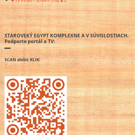
►TV KEMET stream LIVE▲2
STAROVEKÝ EGYPT KOMPLEXNE A V SÚVISLOSTIACH.
Podporte portál a TV:
SCAN alebo KLIK: