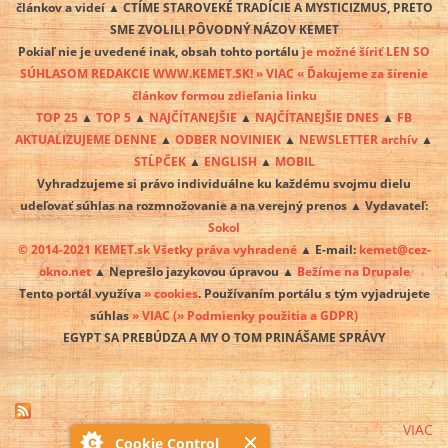
článkov a videí ▲ CTÍME STAROVEKÉ TRADÍCIE A MYSTICIZMUS, PRETO
SME ZVOLILI PÔVODNÝ NÁZOV KEMET
Pokiaľ nie je uvedené inak, obsah tohto portálu
je možné šíriť LEN SO
SÚHLASOM REDAKCIE WWW.KEMET.SK! » VIAC « Ďakujeme za šírenie
článkov formou zdieľania linku
TOP 25
▲
TOP 5
▲
NAJČÍTANEJŠIE
▲
NAJČÍTANEJŠIE DNES
▲
FB
AKTUALIZUJEME DENNE
▲
ODBER NOVINIEK
▲
NEWSLETTER archív
▲
STĹPČEK
▲
ENGLISH
▲
MOBIL
Vyhradzujeme si právo individuálne ku každému svojmu dielu
udeľovať súhlas na rozmnožovanie a na verejný prenos ▲ Vydavateľ:
Sokol
© 2014-2021 KEMET.sk Všetky práva vyhradené
▲ E-mail:
kemet@cez-
okno.net
▲ Neprešlo jazykovou úpravou ▲
Bežíme na Drupale
Tento portál využíva
» cookies
. Používaním portálu s tým vyjadrujete
súhlas
» VIAC
(» Podmienky použitia a GDPR)
EGYPT SA PREBÚDZA A MY O TOM PRINÁŠAME SPRÁVY
VIAC
Cookie Control