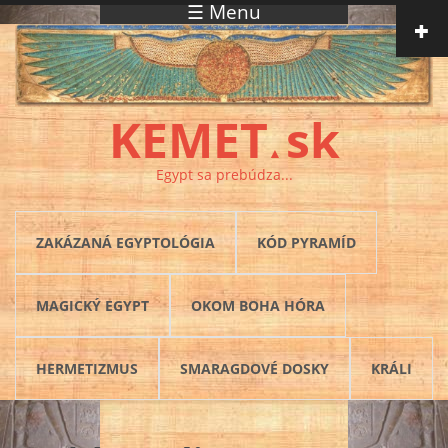
☰ Menu
Skočiť na hlavný obsah
KEMET
sk
▲
Egypt sa prebúdza...
ZAKÁZANÁ EGYPTOLÓGIA
KÓD PYRAMÍD
MAGICKÝ EGYPT
OKOM BOHA HÓRA
HERMETIZMUS
SMARAGDOVÉ DOSKY
KRÁLI