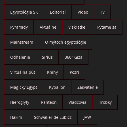
Egyptológia SK
Editorial
Video
TV
Pyramídy
Aktuálne
V skratke
Pýtame sa
Mainstream
O mýtoch egyptológie
Odhalenie
Sírius
360° Gíza
Virtuálna púť
Knihy
Pozri
Magický Egypt
Kybalion
Zasvätenie
Hieroglyfy
Panteón
Vládcovia
Hrobky
Hakim
Schwaller de Lubicz
JAW