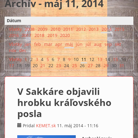
Archív - máj 11, 2014
Dátum
Všetky
2008
2009
2010
2011
2012
2013
2014
2015
2016
2017
2018
2019
2020
Všetky
jan
feb
mar
apr
máj
jún
júl
aug
sep
okt
nov
dec
Všetky
1
2
3
4
5
6
7
8
9
10
11
12
13
14
15
16
17
18
19
20
21
22
23
24
25
26
27
28
29
30
31
V Sakkáre objavili
hrobku kráľovského
posla
Pridal
KEMET.sk
11. máj 2014 - 11:16