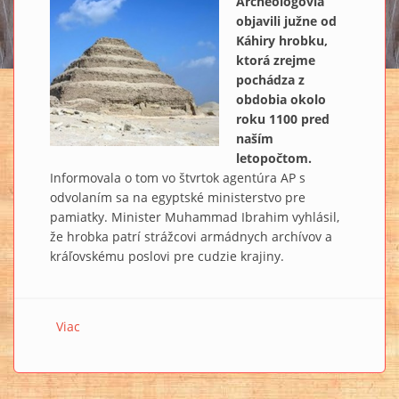
Archeológovia
objavili južne od
Káhiry hrobku,
ktorá zrejme
pochádza z
obdobia okolo
roku 1100 pred
naším
letopočtom.
Informovala o tom vo štvrtok agentúra AP s
odvolaním sa na egyptské ministerstvo pre
pamiatky. Minister Muhammad Ibrahim vyhlásil,
že hrobka patrí strážcovi armádnych archívov a
kráľovskému poslovi pre cudzie krajiny.
Viac
o V Sakkáre objavili hrobku kráľovského posla