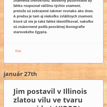
znamenia zverokruhu. Moderný pozorovateľ by
ľahko rozpoznal väčšinu týchto znamení,
pretože sú zobrazené takmer rovnako ako dnes.
A predsa je tam aj niekoľko zvláštnych znamení,
ktoré už nie je také ľahké identifikovať, nakoľko
sú znázornené podľa posvätnej ikonografie
starovekého Egypta.
Viac
o Je kultový zverokruh zo staroegyptskej Dendery
najstarším horoskopom na svete?
január 27th
Jim postavil v Illinois
zlatou vilu ve tvaru