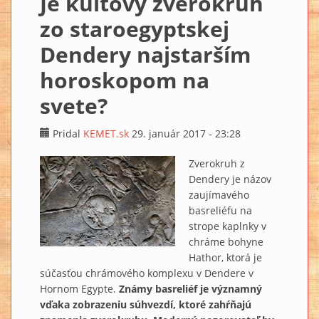
Je kultový zverokruh
zo staroegyptskej
Dendery najstarším
horoskopom na
svete?
Pridal
KEMET.sk
29. január 2017 - 23:28
Zverokruh z
Dendery je názov
zaujímavého
basreliéfu na
strope kaplnky v
chráme bohyne
Hathor, ktorá je
súčasťou chrámového komplexu v Dendere v
Hornom Egypte.
Známy basreliéf je významný
vďaka zobrazeniu súhvezdí, ktoré zahŕňajú