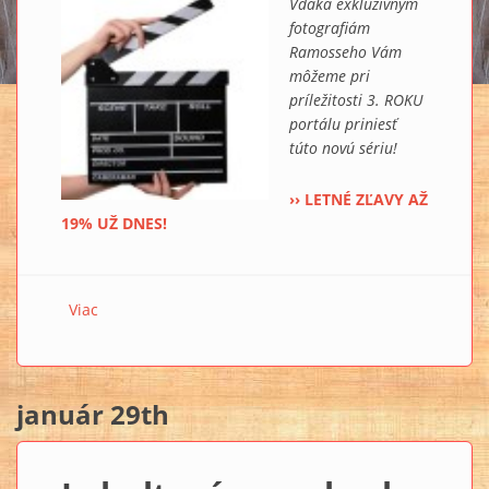
Vďaka exkluzívnym
fotografiám
Ramosseho Vám
môžeme pri
príležitosti 3. ROKU
portálu priniesť
túto novú sériu!
›› LETNÉ ZĽAVY AŽ
19% UŽ DNES!
Viac
o CHRÁMAMI EGYPTA: Kalendáre 2017
január 29th