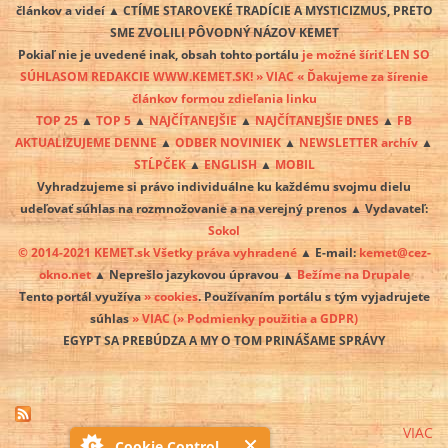
článkov a videí ▲ CTÍME STAROVEKÉ TRADÍCIE A MYSTICIZMUS, PRETO
SME ZVOLILI PÔVODNÝ NÁZOV KEMET
Pokiaľ nie je uvedené inak, obsah tohto portálu
je možné šíriť LEN SO
SÚHLASOM REDAKCIE WWW.KEMET.SK! » VIAC « Ďakujeme za šírenie
článkov formou zdieľania linku
TOP 25
▲
TOP 5
▲
NAJČÍTANEJŠIE
▲
NAJČÍTANEJŠIE DNES
▲
FB
AKTUALIZUJEME DENNE
▲
ODBER NOVINIEK
▲
NEWSLETTER archív
▲
STĹPČEK
▲
ENGLISH
▲
MOBIL
Vyhradzujeme si právo individuálne ku každému svojmu dielu
udeľovať súhlas na rozmnožovanie a na verejný prenos ▲ Vydavateľ:
Sokol
© 2014-2021 KEMET.sk Všetky práva vyhradené
▲ E-mail:
kemet@cez-
okno.net
▲ Neprešlo jazykovou úpravou ▲
Bežíme na Drupale
Tento portál využíva
» cookies
. Používaním portálu s tým vyjadrujete
súhlas
» VIAC
(» Podmienky použitia a GDPR)
EGYPT SA PREBÚDZA A MY O TOM PRINÁŠAME SPRÁVY
VIAC
Cookie Control