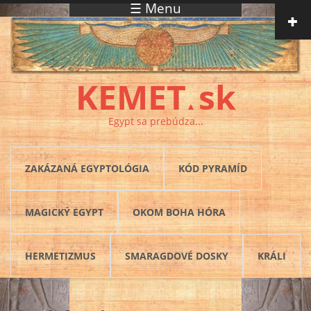
☰ Menu
Skočiť na hlavný obsah
KEMET
sk
▲
Egypt sa prebúdza...
ZAKÁZANÁ EGYPTOLÓGIA
KÓD PYRAMÍD
MAGICKÝ EGYPT
OKOM BOHA HÓRA
HERMETIZMUS
SMARAGDOVÉ DOSKY
KRÁLI