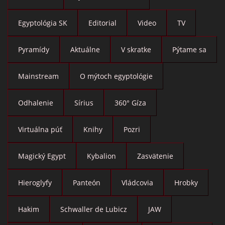
Egyptológia SK
Editorial
Video
TV
Pyramídy
Aktuálne
V skratke
Pýtame sa
Mainstream
O mýtoch egyptológie
Odhalenie
Sírius
360° Gíza
Virtuálna púť
Knihy
Pozri
Magický Egypt
Kybalion
Zasvätenie
Hieroglyfy
Panteón
Vládcovia
Hrobky
Hakim
Schwaller de Lubicz
JAW