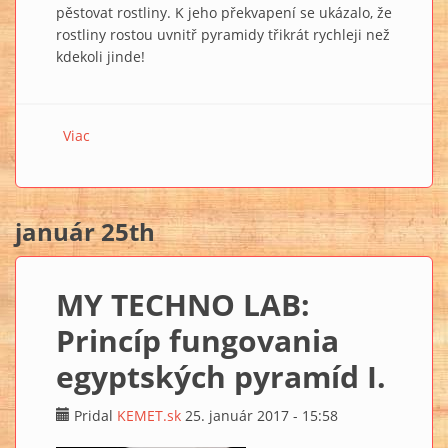
pěstovat rostliny. K jeho překvapení se ukázalo, že
rostliny rostou uvnitř pyramidy třikrát rychleji než
kdekoli jinde!
Viac
o Jim postavil v Illinois zlatou vilu ve tvaru pyramidy
(+VIDEO)
január 25th
MY TECHNO LAB:
Princíp fungovania
egyptských pyramíd I.
Pridal
KEMET.sk
25. január 2017 - 15:58