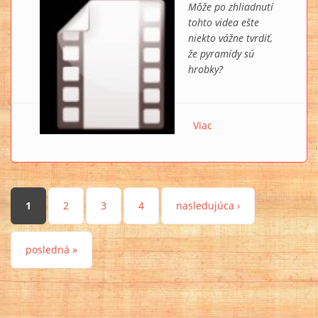
Môže po zhliadnutí
tohto videa ešte
niekto vážne tvrdiť,
že pyramídy sú
hrobky?
Viac
o MY TECHNO LAB:
Princíp fungovania
egyptských pyramíd I.
Stránky
1
2
3
4
nasledujúca ›
posledná »