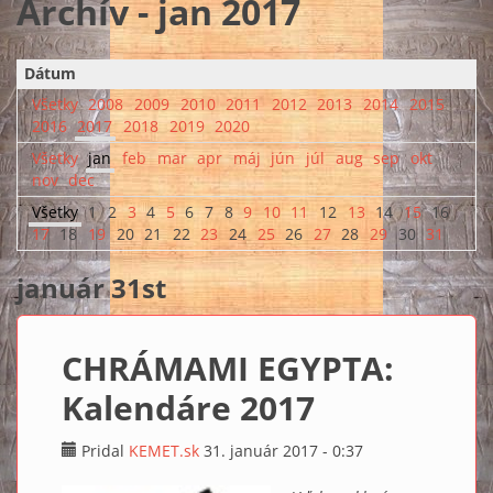
Archív - jan 2017
Dátum
Všetky
2008
2009
2010
2011
2012
2013
2014
2015
2016
2017
2018
2019
2020
Všetky
jan
feb
mar
apr
máj
jún
júl
aug
sep
okt
nov
dec
Všetky
1
2
3
4
5
6
7
8
9
10
11
12
13
14
15
16
17
18
19
20
21
22
23
24
25
26
27
28
29
30
31
január 31st
CHRÁMAMI EGYPTA:
Kalendáre 2017
Pridal
KEMET.sk
31. január 2017 - 0:37