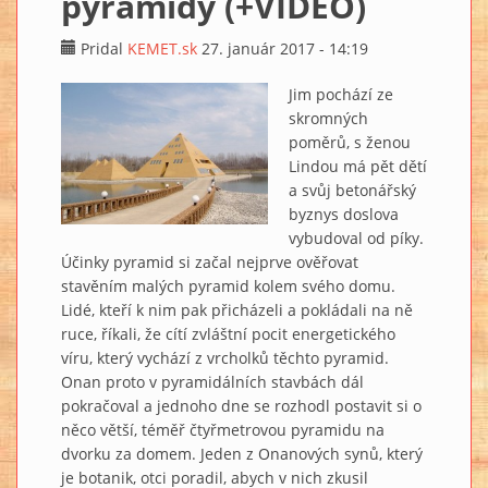
pyramidy (+VIDEO)
Pridal
KEMET.sk
27. január 2017 - 14:19
Jim pochází ze
skromných
poměrů, s ženou
Lindou má pět dětí
a svůj betonářský
byznys doslova
vybudoval od píky.
Účinky pyramid si začal nejprve ověřovat
stavěním malých pyramid kolem svého domu.
Lidé, kteří k nim pak přicházeli a pokládali na ně
ruce, říkali, že cítí zvláštní pocit energetického
víru, který vychází z vrcholků těchto pyramid.
Onan proto v pyramidálních stavbách dál
pokračoval a jednoho dne se rozhodl postavit si o
něco větší, téměř čtyřmetrovou pyramidu na
dvorku za domem. Jeden z Onanových synů, který
je botanik, otci poradil, abych v nich zkusil