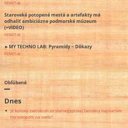
KEMET.sk
Staroveké potopené mestá a artefakty má
odhaliť ambiciózne podmorské múzeum
(+VIDEO)
KEMET.sk
►MY TECHNO LAB: Pyramídy ~ Dôkazy
KEMET.sk
Obľúbené
Dnes
Je kultový zverokruh zo staroegyptskej Dendery najstarším
horoskopom na svete?