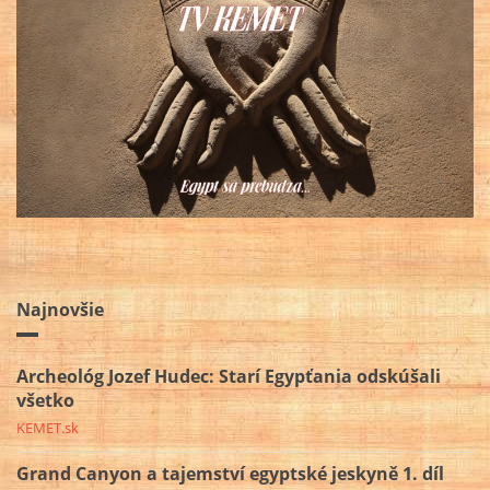
Najnovšie
Archeológ Jozef Hudec: Starí Egypťania odskúšali
všetko
KEMET.sk
Grand Canyon a tajemství egyptské jeskyně 1. díl