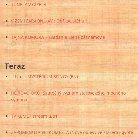
TUNELY V GÍZE IV
V ZEMI FARAONŮ XV.: Obři se stěhují
TAJNÁ KOMORA – Hľadanie Siene záznamov II.
Teraz
:::film::: MYSTÉRIUM SFINGY (EN)
HÓROVO OKO: Skutočný význam starovekého, mocného
symbolu
TV KEMET stream ▲81
ZAPOMENUTÁ VELKOMĚSTA (Nové objevy ve starém Egyptě