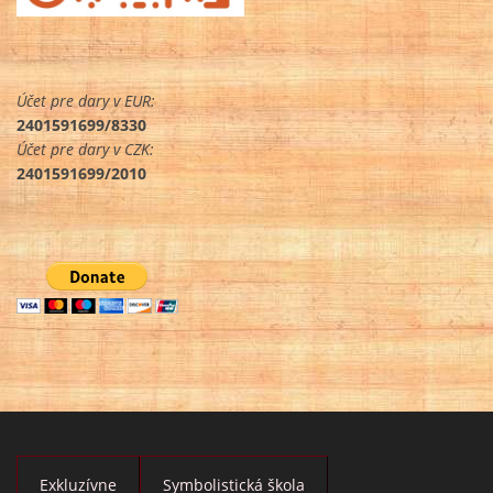
Účet pre dary v EUR:
2401591699/8330
Účet pre dary v CZK:
2401591699/2010
Exkluzívne
Symbolistická škola