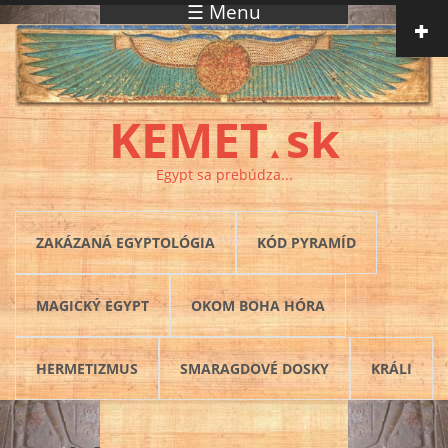
☰ Menu
Skočiť na hlavný obsah
KEMET
sk
▲
Egypt sa prebúdza...
ZAKÁZANÁ EGYPTOLÓGIA
KÓD PYRAMÍD
MAGICKÝ EGYPT
OKOM BOHA HÓRA
HERMETIZMUS
SMARAGDOVÉ DOSKY
KRÁLI