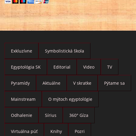
Exkluzívne
Symbolistická škola
Egyptológia SK
Editorial
Video
TV
Pyramídy
Aktuálne
V skratke
Pýtame sa
Mainstream
O mýtoch egyptológie
Odhalenie
Sírius
360° Gíza
Virtuálna púť
Knihy
Pozri