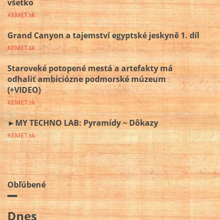
všetko
KEMET.sk
Grand Canyon a tajemství egyptské jeskyně 1. díl
KEMET.sk
Staroveké potopené mestá a artefakty má
odhaliť ambiciózne podmorské múzeum
(+VIDEO)
KEMET.sk
►MY TECHNO LAB: Pyramídy ~ Dôkazy
KEMET.sk
Obľúbené
Dnes