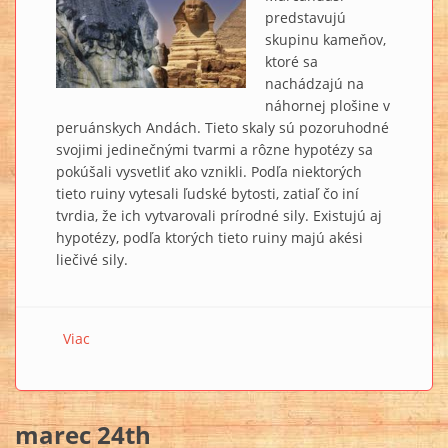
predstavujú
skupinu kameňov,
ktoré sa
nachádzajú na
náhornej plošine v
peruánskych Andách. Tieto skaly sú pozoruhodné
svojimi jedinečnými tvarmi a rôzne hypotézy sa
pokúšali vysvetliť ako vznikli. Podľa niektorých
tieto ruiny vytesali ľudské bytosti, zatiaľ čo iní
tvrdia, že ich vytvarovali prírodné sily. Existujú aj
hypotézy, podľa ktorých tieto ruiny majú akési
liečivé sily.
Viac
o Odhaľovanie záhady ruín v Marcahuasi a ich
prepojenia s Egyptom (+VIDEO)
marec 24th