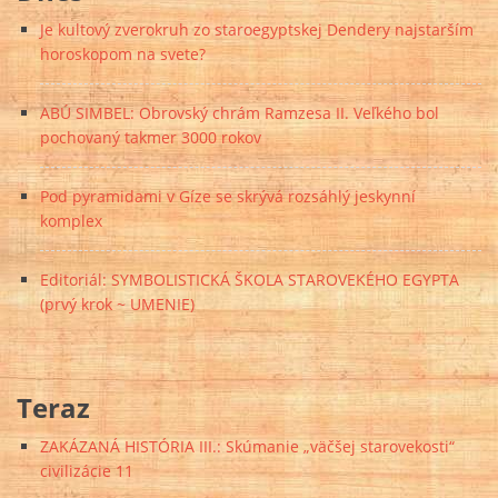
Je kultový zverokruh zo staroegyptskej Dendery najstarším
horoskopom na svete?
ABÚ SIMBEL: Obrovský chrám Ramzesa II. Veľkého bol
pochovaný takmer 3000 rokov
Pod pyramidami v Gíze se skrývá rozsáhlý jeskynní
komplex
Editoriál: SYMBOLISTICKÁ ŠKOLA STAROVEKÉHO EGYPTA
(prvý krok ~ UMENIE)
Teraz
ZAKÁZANÁ HISTÓRIA III.: Skúmanie „väčšej starovekosti“
civilizácie 11