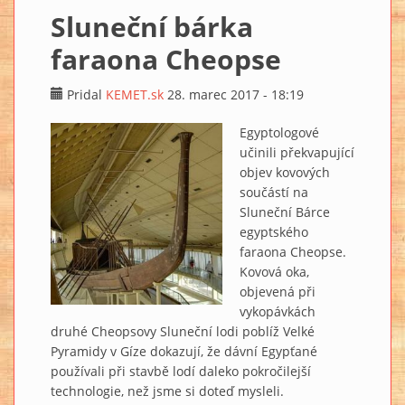
Sluneční bárka
faraona Cheopse
Pridal
KEMET.sk
28. marec 2017 - 18:19
Egyptologové
učinili překvapující
objev kovových
součástí na
Sluneční Bárce
egyptského
faraona Cheopse.
Kovová oka,
objevená při
vykopávkách
druhé Cheopsovy Sluneční lodi poblíž Velké
Pyramidy v Gíze dokazují, že dávní Egypťané
používali při stavbě lodí daleko pokročilejší
technologie, než jsme si doteď mysleli.