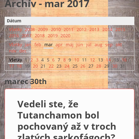
Archív - mar 2017
Dátum
Všetky
2008
2009
2010
2011
2012
2013
2014
2015
2016
2017
2018
2019
2020
Všetky
jan
feb
mar
apr
máj
jún
júl
aug
sep
okt
nov
dec
Všetky
1
2
3
4
5
6
7
8
9
10
11
12
13
14
15
16
17
18
19
20
21
22
23
24
25
26
27
28
29
30
31
marec 30th
Vedeli ste, že
Tutanchamon bol
pochovaný až v troch
zlatých sarkofágoch?