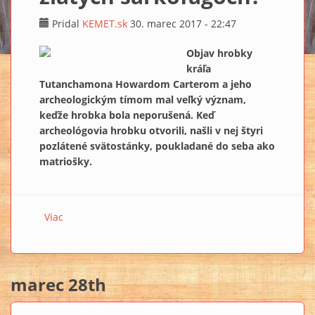
Pridal
KEMET.sk
30. marec 2017 - 22:47
Objav hrobky
kráľa
Tutanchamona Howardom Carterom a jeho
archeologickým tímom mal veľký význam,
keďže hrobka bola neporušená. Keď
archeológovia hrobku otvorili, našli v nej štyri
pozlátené svätostánky, poukladané do seba ako
matriošky.
Viac
o Vedeli ste, že Tutanchamon bol pochovaný až v
troch zlatých sarkofágoch?
marec 28th