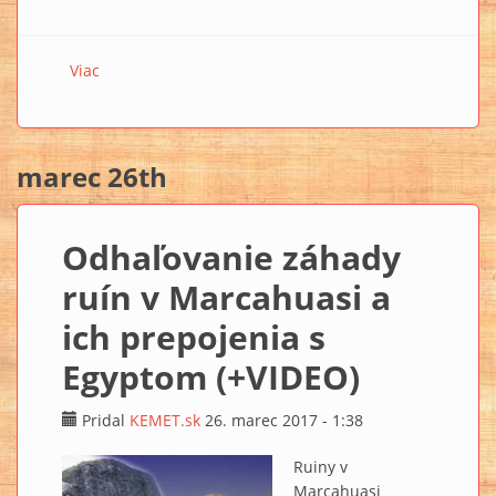
Viac
o Sluneční bárka faraona Cheopse
marec 26th
Odhaľovanie záhady
ruín v Marcahuasi a
ich prepojenia s
Egyptom (+VIDEO)
Pridal
KEMET.sk
26. marec 2017 - 1:38
Ruiny v
Marcahuasi