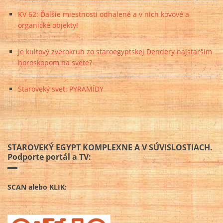
KV 62: Ďalšie miestnosti odhalené a v nich kovové a
organické objekty!
Je kultový zverokruh zo staroegyptskej Dendery najstarším
horoskopom na svete?
Staroveký svet: PYRAMÍDY
STAROVEKÝ EGYPT KOMPLEXNE A V SÚVISLOSTIACH.
Podporte portál a TV:
SCAN alebo KLIK: