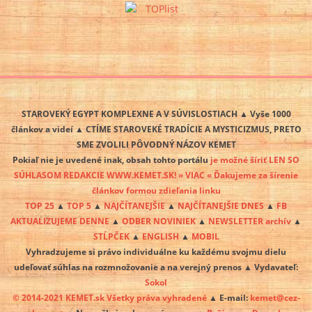
STAROVEKÝ EGYPT KOMPLEXNE A V SÚVISLOSTIACH ▲ Vyše 1000
článkov a videí ▲ CTÍME STAROVEKÉ TRADÍCIE A MYSTICIZMUS, PRETO
SME ZVOLILI PÔVODNÝ NÁZOV KEMET
Pokiaľ nie je uvedené inak, obsah tohto portálu
je možné šíriť LEN SO
SÚHLASOM REDAKCIE WWW.KEMET.SK! » VIAC « Ďakujeme za šírenie
článkov formou zdieľania linku
TOP 25
▲
TOP 5
▲
NAJČÍTANEJŠIE
▲
NAJČÍTANEJŠIE DNES
▲
FB
AKTUALIZUJEME DENNE
▲
ODBER NOVINIEK
▲
NEWSLETTER archív
▲
STĹPČEK
▲
ENGLISH
▲
MOBIL
Vyhradzujeme si právo individuálne ku každému svojmu dielu
udeľovať súhlas na rozmnožovanie a na verejný prenos ▲ Vydavateľ:
Sokol
© 2014-2021 KEMET.sk Všetky práva vyhradené
▲ E-mail:
kemet@cez-