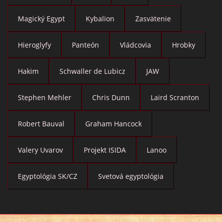
Magický Egypt
Kybalion
Zasvätenie
Hieroglyfy
Panteón
Vládcovia
Hrobky
Hakim
Schwaller de Lubicz
JAW
Stephen Mehler
Chris Dunn
Laird Scranton
Robert Bauval
Graham Hancock
Valery Uvarov
Projekt ISIDA
Lanoo
Egyptológia SK/CZ
Svetová egyptológia