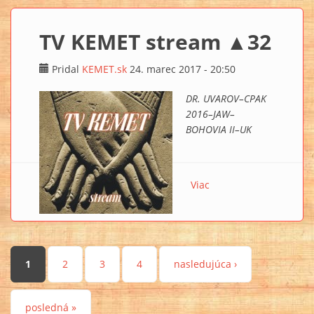
TV KEMET stream ▲32
Pridal
KEMET.sk
24. marec 2017 - 20:50
DR. UVAROV–CPAK
2016–JAW–
BOHOVIA II–UK
Viac
o TV KEMET stream
▲32
Stránky
1
2
3
4
nasledujúca ›
posledná »