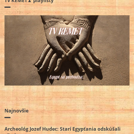
TV KEMET▲ playlisty
Najnovšie
Archeológ Jozef Hudec: Starí Egypťania odskúšali