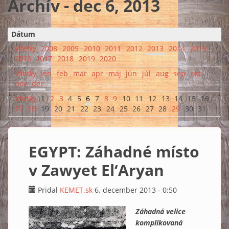
Archív - dec 6, 2013
Dátum
Všetky
2008
2009
2010
2011
2012
2013
2014
2015
2016
2017
2018
2019
2020
Všetky
jan
feb
mar
apr
máj
jún
júl
aug
sep
okt
nov
dec
Všetky
1
2
3
4
5
6
7
8
9
10
11
12
13
14
15
16
17
18
19
20
21
22
23
24
25
26
27
28
29
30
31
EGYPT: Záhadné místo
v Zawyet El‘Aryan
Pridal
KEMET.sk
6. december 2013 - 0:50
Záhadná velice
komplikovaná