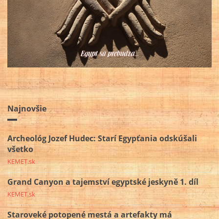
Najnovšie
Archeológ Jozef Hudec: Starí Egypťania odskúšali
všetko
KEMET.sk
Grand Canyon a tajemství egyptské jeskyně 1. díl
KEMET.sk
Staroveké potopené mestá a artefakty má