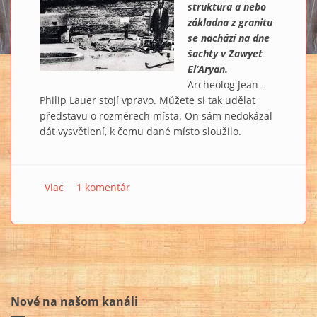
struktura a nebo
základna z granitu
se nachází na dne
šachty v Zawyet
El‘Aryan.
Archeolog Jean-
Philip Lauer stojí vpravo. Můžete si tak udělat
představu o rozměrech místa. On sám nedokázal
dát vysvětlení, k čemu dané místo sloužilo.
Viac
o EGYPT: Záhadné místo v Zawyet El‘Aryan
1 komentár
Nové na našom kanáli