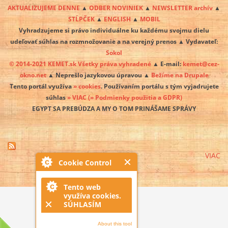
AKTUALIZUJEME DENNE
▲
ODBER NOVINIEK
▲
NEWSLETTER archív
▲
STĹPČEK
▲
ENGLISH
▲
MOBIL
Vyhradzujeme si právo individuálne ku každému svojmu dielu
udeľovať súhlas na rozmnožovanie a na verejný prenos ▲ Vydavateľ:
Sokol
© 2014-2021 KEMET.sk Všetky práva vyhradené
▲ E-mail:
kemet@cez-
okno.net
▲ Neprešlo jazykovou úpravou ▲
Bežíme na Drupale
Tento portál využíva
» cookies
. Používaním portálu s tým vyjadrujete
súhlas
» VIAC
(» Podmienky použitia a GDPR)
EGYPT SA PREBÚDZA A MY O TOM PRINÁŠAME SPRÁVY
VIAC
Cookie Control
Tento web
využíva cookies.
SÚHLASÍM
About this tool