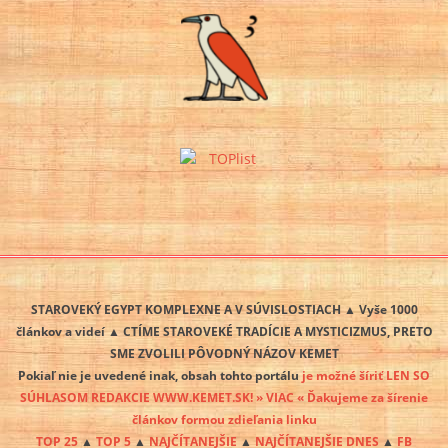
STAROVEKÝ EGYPT KOMPLEXNE A V SÚVISLOSTIACH ▲ Vyše 1000
článkov a videí ▲ CTÍME STAROVEKÉ TRADÍCIE A MYSTICIZMUS, PRETO
SME ZVOLILI PÔVODNÝ NÁZOV KEMET
Pokiaľ nie je uvedené inak, obsah tohto portálu
je možné šíriť LEN SO
SÚHLASOM REDAKCIE WWW.KEMET.SK! » VIAC « Ďakujeme za šírenie
článkov formou zdieľania linku
TOP 25
▲
TOP 5
▲
NAJČÍTANEJŠIE
▲
NAJČÍTANEJŠIE DNES
▲
FB