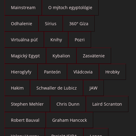
Mainstream
O mýtoch egyptológie
Odhalenie
Sírius
360° Gíza
Virtuálna púť
Knihy
Pozri
Magický Egypt
Kybalion
Zasvätenie
Hieroglyfy
Panteón
Vládcovia
Hrobky
Hakim
Schwaller de Lubicz
JAW
Stephen Mehler
Chris Dunn
Laird Scranton
Robert Bauval
Graham Hancock