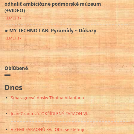
odhaliť ambiciózne podmorské múzeum
(+VIDEO)
KEMET.sk
►MY TECHNO LAB: Pyramídy ~ Dôkazy
KEMET.sk
Obľúbené
Dnes
Smaragdové dosky Thotha Atlanťana
Joan Grantová: OKŘÍDLENÝ FARAON VI.
V ZEMI FARAONŮ XV.: Obři se stěhují