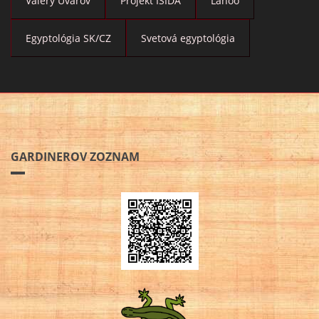
Valery Uvarov
Projekt ISIDA
Lanoo
Egyptológia SK/CZ
Svetová egyptológia
GARDINEROV ZOZNAM