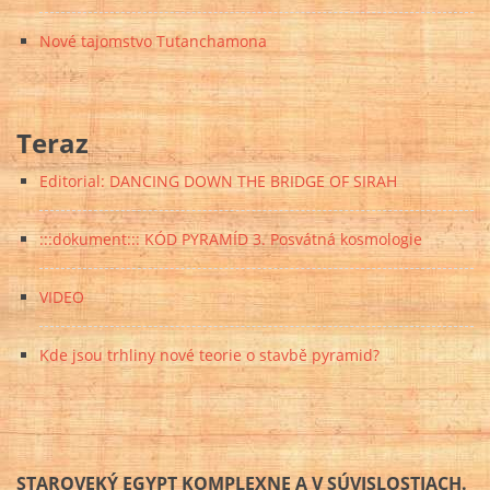
Nové tajomstvo Tutanchamona
Teraz
Editorial: DANCING DOWN THE BRIDGE OF SIRAH
:::dokument::: KÓD PYRAMÍD 3. Posvátná kosmologie
VIDEO
Kde jsou trhliny nové teorie o stavbě pyramid?
STAROVEKÝ EGYPT KOMPLEXNE A V SÚVISLOSTIACH.