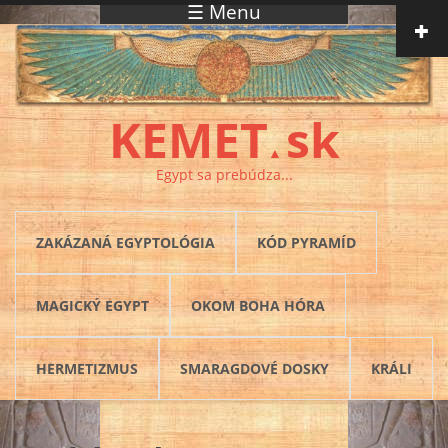
☰ Menu
Skočiť na hlavný obsah
KEMET
sk
▲
Egypt sa prebúdza...
ZAKÁZANÁ EGYPTOLÓGIA
KÓD PYRAMÍD
MAGICKÝ EGYPT
OKOM BOHA HÓRA
HERMETIZMUS
SMARAGDOVÉ DOSKY
KRÁLI