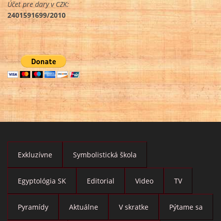
Účet pre dary v CZK:
2401591699/2010
Exkluzívne
Symbolistická škola
Egyptológia SK
Editorial
Video
TV
Pyramídy
Aktuálne
V skratke
Pýtame sa