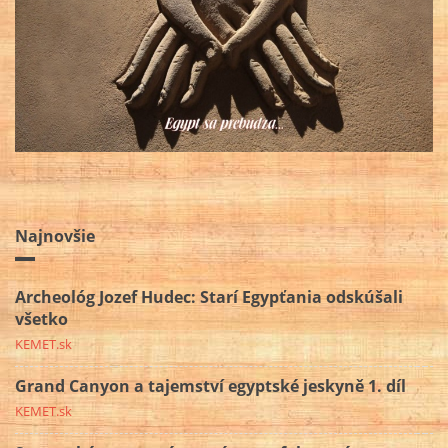
Najnovšie
Archeológ Jozef Hudec: Starí Egypťania odskúšali
všetko
KEMET.sk
Grand Canyon a tajemství egyptské jeskyně 1. díl
KEMET.sk