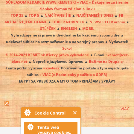
SÚHLASOM REDAKCIE WWW.KEMET.SK! » VIAC « Ďakujeme za šírenie
článkov formou zdieľania linku
TOP 25
▲
TOP 5
▲
NAJČÍTANEJŠIE
▲
NAJČÍTANEJŠIE DNES
▲
FB
AKTUALIZUJEME DENNE
▲
ODBER NOVINIEK
▲
NEWSLETTER archív
▲
STĹPČEK
▲
ENGLISH
▲
MOBIL
Vyhradzujeme si právo individuálne ku každému svojmu dielu
udeľovať súhlas na rozmnožovanie a na verejný prenos ▲ Vydavateľ:
Sokol
© 2014-2021 KEMET.sk Všetky práva vyhradené
▲ E-mail:
kemet@cez-
okno.net
▲ Neprešlo jazykovou úpravou ▲
Bežíme na Drupale
Tento portál využíva
» cookies
. Používaním portálu s tým vyjadrujete
súhlas
» VIAC
(» Podmienky použitia a GDPR)
EGYPT SA PREBÚDZA A MY O TOM PRINÁŠAME SPRÁVY
VIAC
Cookie Control
Tento web
využíva cookies.