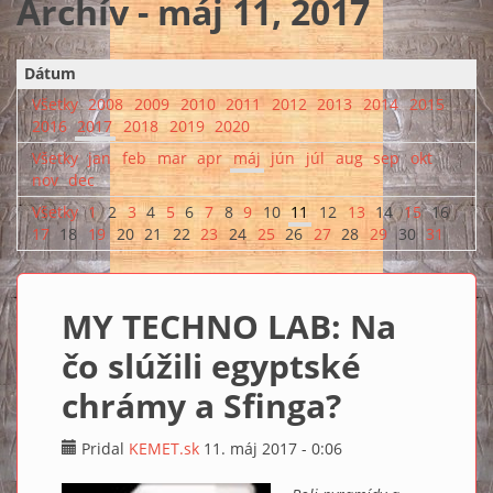
Archív - máj 11, 2017
Dátum
Všetky
2008
2009
2010
2011
2012
2013
2014
2015
2016
2017
2018
2019
2020
Všetky
jan
feb
mar
apr
máj
jún
júl
aug
sep
okt
nov
dec
Všetky
1
2
3
4
5
6
7
8
9
10
11
12
13
14
15
16
17
18
19
20
21
22
23
24
25
26
27
28
29
30
31
MY TECHNO LAB: Na
čo slúžili egyptské
chrámy a Sfinga?
Pridal
KEMET.sk
11. máj 2017 - 0:06