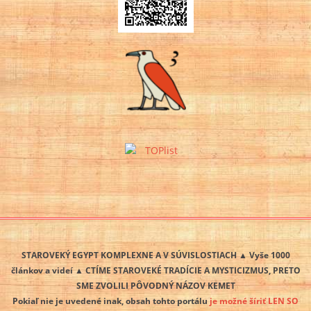
STAROVEKÝ EGYPT KOMPLEXNE A V SÚVISLOSTIACH ▲ Vyše 1000
článkov a videí ▲ CTÍME STAROVEKÉ TRADÍCIE A MYSTICIZMUS, PRETO
SME ZVOLILI PÔVODNÝ NÁZOV KEMET
Pokiaľ nie je uvedené inak, obsah tohto portálu
je možné šíriť LEN SO