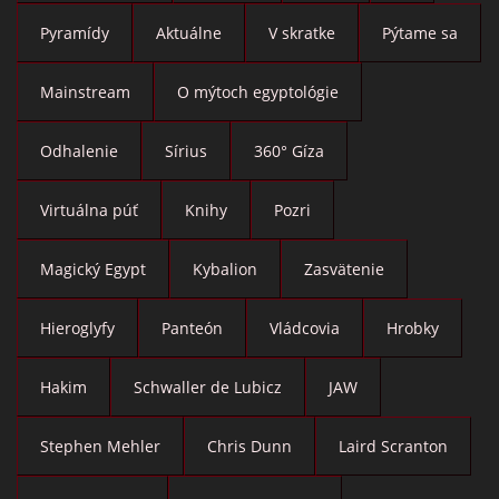
Pyramídy
Aktuálne
V skratke
Pýtame sa
Mainstream
O mýtoch egyptológie
Odhalenie
Sírius
360° Gíza
Virtuálna púť
Knihy
Pozri
Magický Egypt
Kybalion
Zasvätenie
Hieroglyfy
Panteón
Vládcovia
Hrobky
Hakim
Schwaller de Lubicz
JAW
Stephen Mehler
Chris Dunn
Laird Scranton