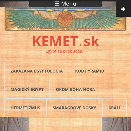
☰ Menu
Skočiť na hlavný obsah
KEMET
sk
▲
Egypt sa prebúdza...
ZAKÁZANÁ EGYPTOLÓGIA
KÓD PYRAMÍD
MAGICKÝ EGYPT
OKOM BOHA HÓRA
HERMETIZMUS
SMARAGDOVÉ DOSKY
KRÁLI