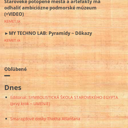
Staroveké potopené mestá a artefakty má
odhaliť ambiciózne podmorské múzeum
(+VIDEO)
KEMET.sk
►MY TECHNO LAB: Pyramídy ~ Dôkazy
KEMET.sk
Obľúbené
Dnes
Editoriál: SYMBOLISTICKÁ ŠKOLA STAROVEKÉHO EGYPTA
(prvý krok ~ UMENIE)
Smaragdové dosky Thotha Atlanťana