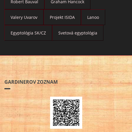
Robert Bauval
Graham Hancock
Valery Uvarov
Projekt ISIDA
Lanoo
Egyptológia SK/CZ
Svetová egyptológia
GARDINEROV ZOZNAM