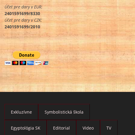
Účet pre dary v EUR:
2401591699/8330
Účet pre dary v CZK:
2401591699/2010
Exkluzívne
Symbolistická škola
Egyptológia SK
Editorial
Video
TV