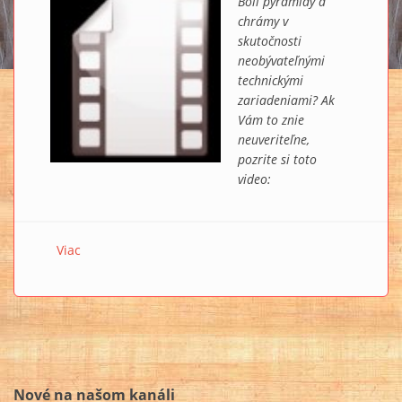
Boli pyramídy a
chrámy v
skutočnosti
neobývateľnými
technickými
zariadeniami? Ak
Vám to znie
neuveriteľne,
pozrite si toto
video:
Viac
o MY TECHNO LAB: Na čo slúžili egyptské chrámy a
Sfinga?
Nové na našom kanáli