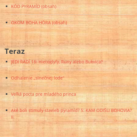
KÓD PYRAMÍD (obsah)
OKOM BOHA HÓRA (obsah)
Teraz
JEDI RADÍ 16: Hieroglyfy, Runy alebo Bukvica?
Odhalenie „slnečnej lode“
Veľká pocta pre mladého princa
Aké boli stimuly stavieb pyramíd? 5: KAM ODIŠLI BOHOVIA?
II.